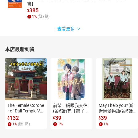
書】
385
$
1
%
(賺
3
點)
查看更多
本店最新到貨
The Female Corone
前輩，請跟我交往
May I help you? 漸
r of Dali Temple Vo
(第6話)完【電子
近戀愛物語(第5話)
l.6【有聲書】
書】
【電子書】
132
39
39
$
$
$
1
%
(賺
1
點)
1
%
1
%