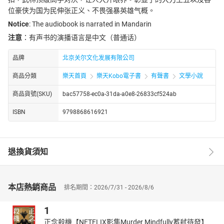
位豪侠为国为民伸张正义、不畏强暴英雄气概。
Notice
: The audiobook is narrated in Mandarin
注意
：有声书的演播语言是中文（普通话）
品牌
北京关尔文化发展有限公司
商品分類
樂天首頁
樂天Kobo電子書
有聲書
文學小說
商品貨號(SKU)
bac57758-ec0a-31da-a0e8-26833cf524ab
ISBN
9798868616921
退換貨須知
本店熱銷商品
排名期間：2026/7/31 - 2026/8/6
1
正念殺機【NETFLIX影集Murder Mindfully蓄弒待發】