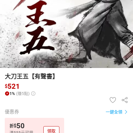
日本購物
電子/紙本書
HOT
大刀王五【有聲書】
521
$
1%
(賺5點)
優惠券
一鍵全領
50
$
折
領取
滿555元可用