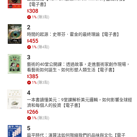
【電子書】
308
$
1
%
(賺
3
點)
2
時間的起源：史蒂芬．霍金的最終理論【電子書】
455
$
1
%
(賺
4
點)
3
藝術的40堂公開課：透過故事，走進藝術家創作現場，
看藝術如何誕生、如何形塑人類生活【電子書】
385
$
1
%
(賺
3
點)
4
一本書讀懂美元：9堂課解析美元邏輯，如何影響全球經
濟和每個人的投資【電子書】
266
$
1
%
(賺
2
點)
5
扁平時代：演算法如何限縮我們的品味與文化【電子