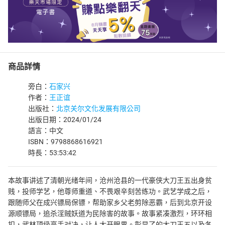
商品詳情
旁白：
石家兴
作者：
王正谊
出版社：
北京关尔文化发展有限公司
出版日期：2024/01/24
語言：中文
ISBN：9798868616921
時長：53:53:42
本故事讲述了清朝光绪年间，沧州沧县的一代豪侠大刀王五出身贫
贱，投师学艺，他尊师重道、不畏艰辛刻苦练功。武艺学成之后，
跟随师父在成兴镖局保镖，帮助家乡父老剪除恶霸，后到北京开设
源顺镖局，追杀淫贼妖道为民除害的故事。故事紧凑激烈，环环相
扣，武林顶级高手对决，让人大开眼界。彰显了的大刀王五以及各