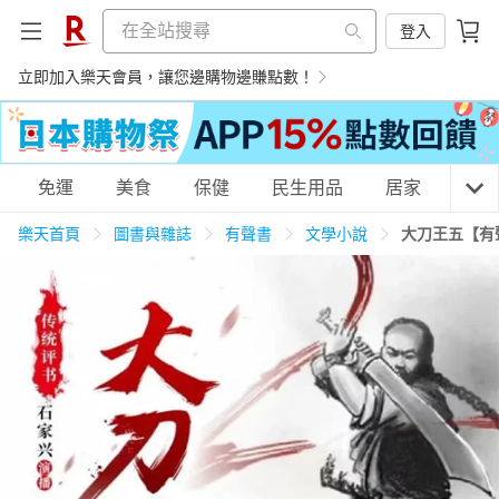
登入
立即加入樂天會員，讓您邊購物邊賺點數！
購物網分類
免運
美食
保健
民生用品
居家
3C
樂天首頁
圖書與雜誌
有聲書
文學小說
大刀王五【有
天天免運
美食蛋糕
養生保健
民生用品
居家生活
3C家電
運動休閒
親子玩具
女裝
男裝
化妝保養
情趣用品