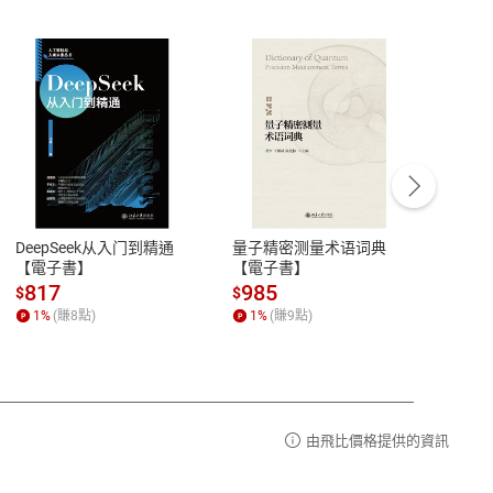
客服資訊
豫期
服務時間：週一到週五 10:00-12:00、
易解
13:00-17:00 (國定假日及例假日休息)
DeepSeek从入门到精通
量子精密测量术语词典
新西
品性
客服電話：0080-1857077
【電子書】
【電子書】
计研
請參
客服信箱：
聯絡店家
817
985
98
$
$
$
1
%
(賺
8
點)
1
%
(賺
9
點)
1
%
由飛比價格提供的資訊