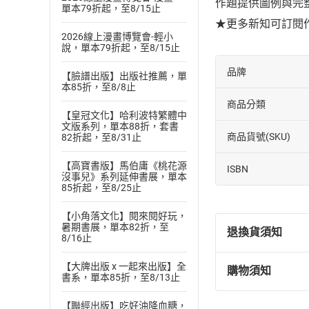
作題提供圖例與完
單本79折起，至8/15止
★更多新知可訂閱作者的「
2026線上漫畫博覽會-輕小
說，單本79折起，至8/15止
品牌
【臉譜出版】出版社推薦，單
本85折，至8/8止
商品分類
【皇冠文化】哈利波特繁體中
文版系列，單本88折，套書
商品貨號(SKU)
82折起，至8/31止
【高寶書版】馬伯庸《桃花源
ISBN
沒事兒》系列延伸書展，單本
85折起，至8/25止
【小角落文化】閱來閱好玩，
暑期書展，單本82折，至
退換貨須知
8/16止
【大牌出版 x 一起來出版】全
購物須知
退換貨規定：
書系，單本85折，至8/13止
(
一
)
依
消費
【聯經出版】吃好油降血糖，