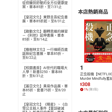
內容或一經提
從控醣到舒壓的全方位健康提
購書須知
案，單本85折，至7/31止
定。
本店熱銷商品
(
二
)
消費者
【皇冠文化】東野圭吾紀念書
且已下載
/
存
展，單本85折起，至8/31止
挑選
商
退貨方式：您
Choose
【啟動文化】翻轉思維的練習
貨」，本店鋪
－《利他》延伸書展，單本
85折，至8/14止
請注意，樂天
購書後，
【橡樹林文化】一行禪師百歲
誕辰紀念書展，單本85折，
至8/22止
Step1
1
【校園書房】AI世代的職場大
人學！新書$250、單本88
正念殺機【NETFLI
折，至8/31止
Murder Mindfully
發】【電子書】
308
$
【蓋亞文化】黃易作品展，單
1
%
(賺
3
點)
本85折、套書75折，至8/20
止
【皇冠文化】《曉星》、《白
雪公主殺人事件【童話破滅