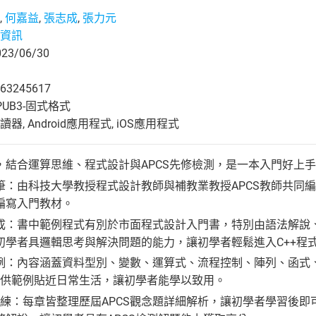
,
何嘉益
,
張志成
,
張力元
資訊
3/06/30
63245617
UB3-固式格式
, Android應用程式, iOS應用程式
，結合運算思維、程式設計與APCS先修檢測，是⼀本入門好上
筆：由科技大學教授程式設計教師與補教業教授APCS教師共同
編寫入門教材。
成：書中範例程式有別於市面程式設計入門書，特別由語法解說
初學者具邏輯思考與解決問題的能力，讓初學者輕鬆進入C++程
例：內容涵蓋資料型別、變數、運算式、流程控制、陣列、函式
，提供範例貼近日常生活，讓初學者能學以致用。
訓練：每章皆整理歷屆APCS觀念題詳細解析，讓初學者學習後即