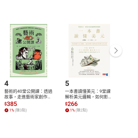
，不適用消保法第
19
條第
1
項七日內無條件退貨之規
非以有形媒介提供之數位內容，消費者同意若訂購後
付款
方式
完成
訂單
中點選「瀏覽訂單明細」
>
「申請取消訂單
/
退
Payment
Complete
/退貨。
登入帳號，下載書籍後看書
4
5
6
藝術的40堂公開課：透過
一本書讀懂美元：9堂課
本物
故事，走進藝術家創作現
解析美元邏輯，如何影響
說，
場，看藝術如何誕生、如
全球經濟和每個人的投資
來】
385
266
28
$
$
$
何形塑人類生活【電子
【電子書】
1
%
(賺
3
點)
1
%
(賺
2
點)
1
%
書】