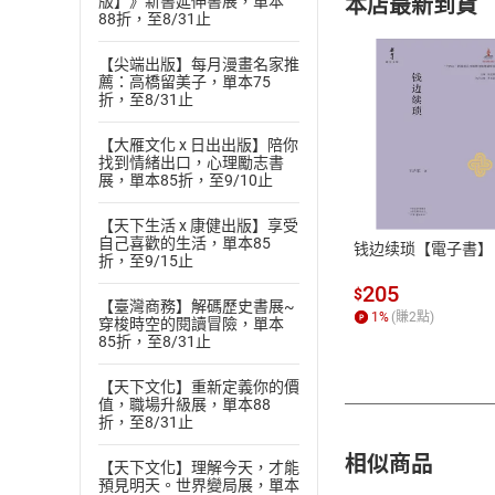
本店最新到貨
版】》新書延伸書展，單本
88折，至8/31止
【尖端出版】每月漫畫名家推
薦：高橋留美子，單本75
折，至8/31止
【大雁文化 x 日出出版】陪你
付款方
找到情緒出口，心理勵志書
展，單本85折，至9/10止
ATM轉帳、信用卡
【天下生活 x 康健出版】享受
自己喜歡的生活，單本85
钱边续琐【電子書】
折，至9/15止
205
$
【臺灣商務】解碼歷史書展~
1
%
(賺
2
點)
穿梭時空的閱讀冒險，單本
85折，至8/31止
【天下文化】重新定義你的價
值，職場升級展，單本88
折，至8/31止
相似商品
【天下文化】理解今天，才能
預見明天。世界變局展，單本