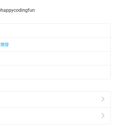
ppycodingfun
/開發
準則
第
2
條第
5
款之規定，「非以有形媒介提供之數位