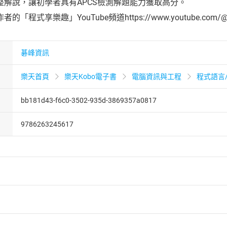
整解說，讓初學者具有APCS檢測解題能力獲取高分。
程式享樂趣」YouTube頻道https://www.youtube.com/@ha
碁峰資訊
樂天首頁
樂天Kobo電子書
電腦資訊與工程
程式語言
bb181d43-f6c0-3502-935d-3869357a0817
9786263245617
者保護法
第
19
條第
1
項後段
暨
通訊交易解除權合理例外情事適用