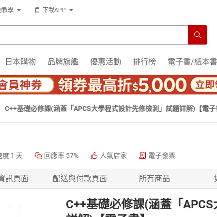
物教學
下載APP
日本購物
品牌旗艦
優惠活動
排行榜
電子書/紙本
C++基礎必修課(涵蓋「APCS大學程式設計先修檢測」試題詳解)【電子
速度
1 天
回應率
57%
人氣店家
電子發票
資訊頁面
配送與付款頁面
所有商品
C++基礎必修課(涵蓋「AP