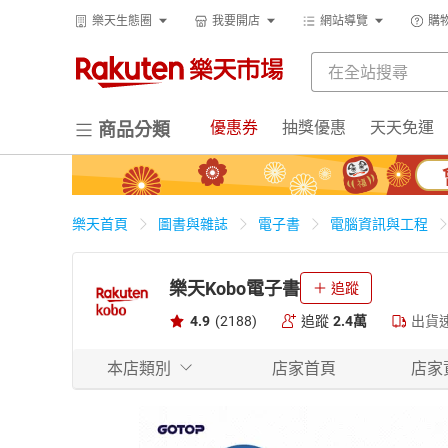
樂天生態圈
我要開店
網站導覽
購
優惠券
抽獎優惠
天天免運
商品分類
樂天首頁
圖書與雜誌
電子書
電腦資訊與工程
樂天Kobo電子書
追蹤
4.9
(2188)
追蹤
2.4萬
出貨
本店類別
店家首頁
店家