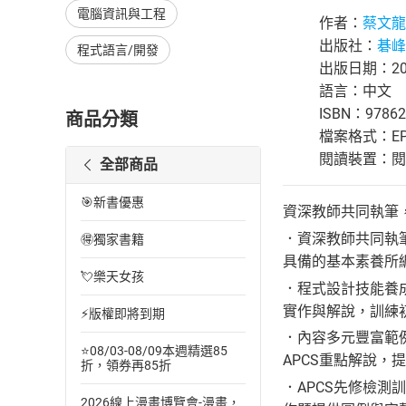
電腦資訊與工程
作者：
蔡文龍
出版社：
碁峰
程式語言/開發
出版日期：202
語言：中文
ISBN：97862
商品分類
檔案格式：EP
閱讀裝置：閱讀器
全部商品
🎯新書優惠
資深教師共同執筆
．資深教師共同執
🉐獨家書籍
具備的基本素養所
💘樂天女孩
．程式設計技能養
實作與解說，訓練
⚡版權即將到期
．內容多元豐富範
⭐08/03-08/09本週精選85
APCS重點解說
折，領券再85折
．APCS先修檢測
2026線上漫畫博覽會-漫畫，