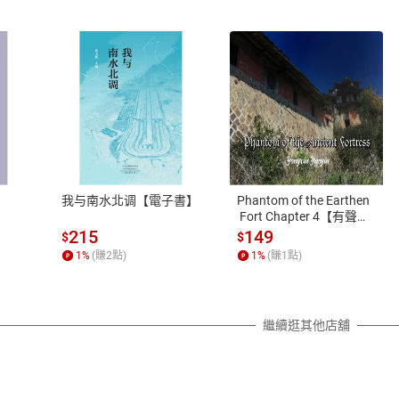
式
退換貨規範
、LINE PAY、AFTEE
本店是否提供消費者保護法七日猶
之權利，遽消費者保護法及通訊交
我与南水北调【電子書】
Phantom of the Earthen
除權合理例外情事適用準則，依商
 Fort Chapter 4【有聲
書】
質各有不同規定。詳細退換貨說明
215
149
$
$
照各商品說明。
1
%
(賺
2
點)
1
%
(賺
1
點)
詳細說明
繼續逛其他店舖