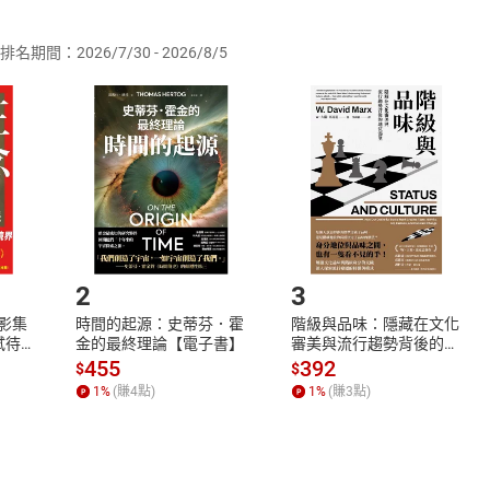
供即為完成之線上服務，經消費者事先同意始提供。」 之商品
排名期間：2026/7/30 - 2026/8/5
訂購本店鋪之商品即代表知悉本店鋪所銷售之商品為電子書，屬
取電子書，不得請求退貨退款。
品
放入
購物車
登入
帳號
欲取消訂單或辦理退貨時，請登入樂天市場，並於「我的訂單」
Shopping cart
Login
將依您的申請進行審核，待審核通過後將為您辦理退款事宜。
市場須以整筆訂單為單位進行取消/退貨，恕無法以單支商品取消
如何開始使用？
.選擇閱讀載具
Step2.
2
3
X影集
時間的起源：史蒂芬．霍
階級與品味：隱藏在文化
蓄弒待
金的最終理論【電子書】
審美與流行趨勢背後的地
位渴望【電子書】
455
392
$
$
1
%
(賺
4
點)
1
%
(賺
3
點)