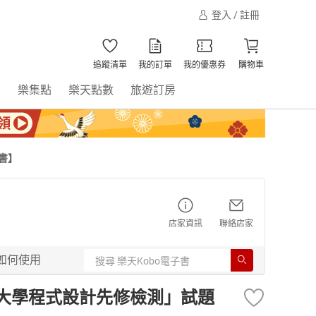
登入 / 註冊
追蹤清單
我的訂單
我的優惠券
購物車
書
樂集點
樂天點數
旅遊訂房
書】
店家資訊
聯絡店家
如何使用
CS大學程式設計先修檢測」試題