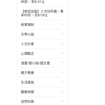
88折，至8/31止
【麥田出版】人文社科展，單
本85折，至8/29止
商業理財
文學小說
投資理財
人文社會
經濟/趨勢
歐美文學
心理勵志
財務/金融
日本文學
國際關係
漫畫/輕小說/圖文書
管理/領導
韓國文學
政治
心靈成長/情緒
親子教養
職場工作術
華文文學
社會科學
人際關係
輕小說
生活風格
成功法
經典文學
台灣/中國歷史
兩性關係
奇幻/科幻
教育現場
醫療保健
行銷/廣告
成長/家庭生活小說
日/韓歷史
心理學
愛情故事
兒童文學/故事
飲食/食譜
自然科普
傳記
懸疑/推理小說
其他歷史/史學
職場/社會寫實
兒童科普/學習
健身/美顏
健康/養生