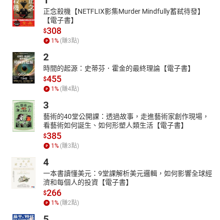
1
正念殺機【NETFLIX影集Murder Mindfully蓄弒待發】
【電子書】
308
$
1
%
(賺
3
點)
2
時間的起源：史蒂芬．霍金的最終理論【電子書】
455
$
1
%
(賺
4
點)
3
藝術的40堂公開課：透過故事，走進藝術家創作現場，
看藝術如何誕生、如何形塑人類生活【電子書】
385
$
1
%
(賺
3
點)
4
一本書讀懂美元：9堂課解析美元邏輯，如何影響全球經
濟和每個人的投資【電子書】
266
$
1
%
(賺
2
點)
5