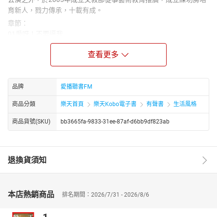
育新人，戮力傳承，十載有成。
章節：
01愛呀！不要逼我
02遇見100%女孩
查看更多
03超級騙遍遍
04超跑情人夢
05 TQT Boys
品牌
愛播聽書FM
商品分類
樂天首頁
樂天Kobo電子書
有聲書
生活風格
商品貨號(SKU)
bb3665fa-9833-31ee-87af-d6bb9df823ab
退換貨須知
本店熱銷商品
排名期間：2026/7/31 - 2026/8/6