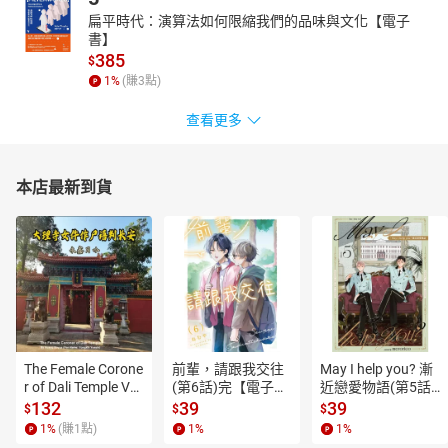
扁平時代：演算法如何限縮我們的品味與文化【電子
書】
385
$
1
%
(賺
3
點)
查看更多
本店最新到貨
The Female Corone
前輩，請跟我交往
May I help you? 漸
r of Dali Temple Vo
(第6話)完【電子
近戀愛物語(第5話)
l.6【有聲書】
書】
【電子書】
132
39
39
$
$
$
1
%
(賺
1
點)
1
%
1
%