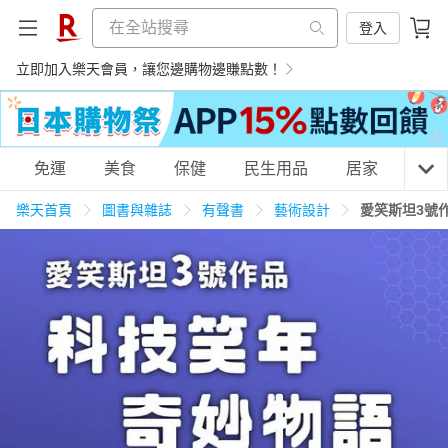
登入
立即加入樂天會員，讓您邊購物邊賺點數！
購物網分類
免運
美食
保健
民生用品
居家
3C
樂天首頁
圖書與雜誌
有聲書
藝術設計
愛笑斯坦3號
天天免運
美食蛋糕
養生保健
民生用品
居家生活
3C家電
運動休閒
親子玩具
女裝
男裝
化妝保養
情趣用品