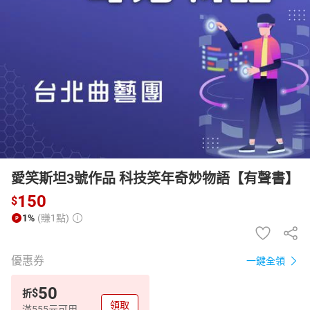
日本購物
電子/紙本書
HOT
愛笑斯坦3號作品 科技笑年奇妙物語【有聲書】
150
$
1%
(賺1點)
優惠券
一鍵全領
50
$
折
領取
滿555元可用