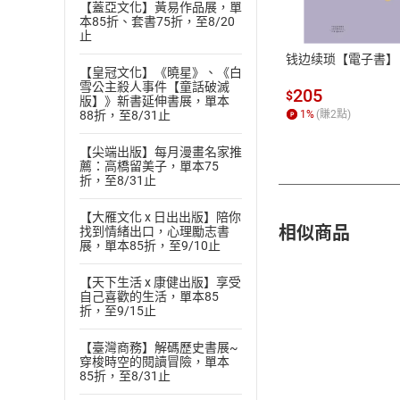
【蓋亞文化】黃易作品展，單
本85折、套書75折，至8/20
ATM轉帳、信用卡
止
钱边续琐【電子書】
【皇冠文化】《曉星》、《白
雪公主殺人事件【童話破滅
205
$
版】》新書延伸書展，單本
88折，至8/31止
1
%
(賺
2
點)
【尖端出版】每月漫畫名家推
薦：高橋留美子，單本75
折，至8/31止
【大雁文化 x 日出出版】陪你
相似商品
找到情緒出口，心理勵志書
展，單本85折，至9/10止
【天下生活 x 康健出版】享受
自己喜歡的生活，單本85
折，至9/15止
【臺灣商務】解碼歷史書展~
穿梭時空的閱讀冒險，單本
85折，至8/31止