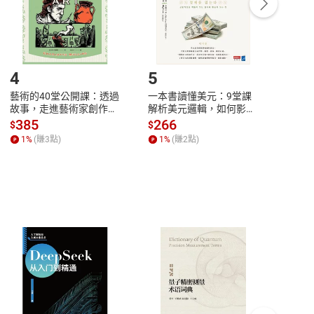
登入帳號，下載書籍後看書
4
5
6
藝術的40堂公開課：透過
一本書讀懂美元：9堂課
本物
故事，走進藝術家創作現
解析美元邏輯，如何影響
說，
場，看藝術如何誕生、如
全球經濟和每個人的投資
來】
385
266
28
$
$
$
何形塑人類生活【電子
【電子書】
1
%
(賺
3
點)
1
%
(賺
2
點)
1
%
書】
客服資訊