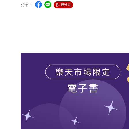
分享：
賺分紅