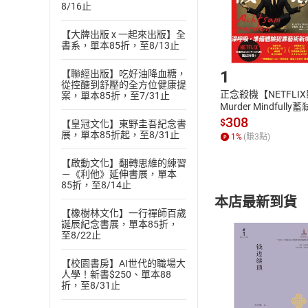
8/16止
購書後，
【大牌出版 x 一起來出版】全
書系，單本85折，至8/13止
Step1
1
【聯經出版】吃好油降血糖，
從控醣到舒壓的全方位健康提
正念殺機【NETFLI
案，單本85折，至7/31止
Murder Mindfully
發】【電子書】
308
$
【皇冠文化】東野圭吾紀念書
展，單本85折起，至8/31止
1
%
(賺
3
點)
【啟動文化】翻轉思維的練習
－《利他》延伸書展，單本
85折，至8/14止
本店最新到貨
【橡樹林文化】一行禪師百歲
誕辰紀念書展，單本85折，
至8/22止
【校園書房】AI世代的職場大
人學！新書$250、單本88
折，至8/31止
付款方