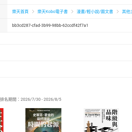
樂天首頁
樂天Kobo電子書
漫畫/輕小說/圖文書
其他
bb3cd287-cfad-3b99-98bb-62ccdf42f7a1
者保護法
第
19
條第
1
項後段
暨
通訊交易解除權合理例外情事適用
供即為完成之線上服務，經消費者事先同意始提供。」 之商品
排名期間：2026/7/30 - 2026/8/5
訂購本店鋪之商品即代表知悉本店鋪所銷售之商品為電子書，屬
取電子書，不得請求退貨退款。
品
放入
購物車
登入
帳號
欲取消訂單或辦理退貨時，請登入樂天市場，並於「我的訂單」
Shopping cart
Login
將依您的申請進行審核，待審核通過後將為您辦理退款事宜。
市場須以整筆訂單為單位進行取消/退貨，恕無法以單支商品取消