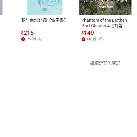
、LINE PAY、AFTEE
本店是否提供消費者保護法七日猶
之權利，遽消費者保護法及通訊交
我与南水北调【電子書】
Phantom of the Earthen
除權合理例外情事適用準則，依商
 Fort Chapter 4【有聲
書】
質各有不同規定。詳細退換貨說明
215
149
$
$
照各商品說明。
1
%
(賺
2
點)
1
%
(賺
1
點)
詳細說明
繼續逛其他店舖