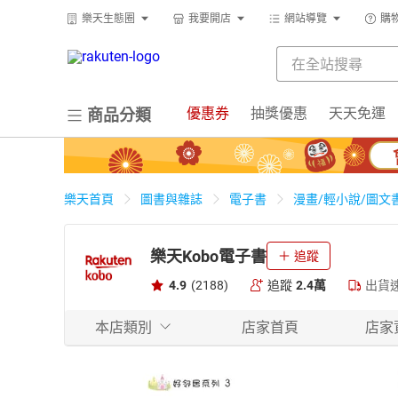
樂天生態圈
我要開店
網站導覽
購
優惠券
抽獎優惠
天天免運
商品分類
樂天首頁
圖書與雜誌
電子書
漫畫/輕小說/圖文
樂天Kobo電子書
追蹤
4.9
(2188)
追蹤
2.4萬
出貨
本店類別
店家首頁
店家