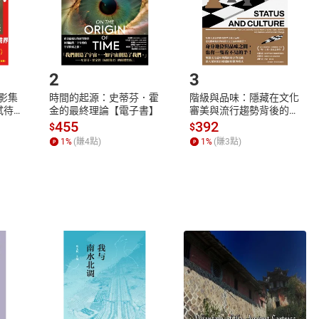
如何開始使用？
.選擇閱讀載具
Step2.
2
3
X影集
時間的起源：史蒂芬．霍
階級與品味：隱藏在文化
蓄弒待
金的最終理論【電子書】
審美與流行趨勢背後的地
位渴望【電子書】
455
392
$
$
1
%
(賺
4
點)
1
%
(賺
3
點)
式
退換貨規範