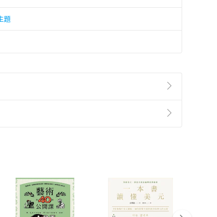
主題
準則
第
2
條第
5
款之規定，「非以有形媒介提供之數位
，不適用消保法第
19
條第
1
項七日內無條件退貨之規
非以有形媒介提供之數位內容，消費者同意若訂購後
付款
方式
完成
訂單
中點選「瀏覽訂單明細」
>
「申請取消訂單
/
退
Payment
Complete
/退貨。