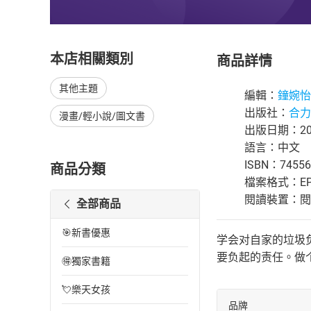
本店相關類別
商品詳情
其他主題
編輯：
鐘婉怡
出版社：
合力
漫畫/輕小說/圖文書
出版日期：202
語言：中文
ISBN：74556
商品分類
檔案格式：EP
閱讀裝置：閱讀器
全部商品
🎯新書優惠
学会对自家的垃圾
要负起的责任。做
🉐獨家書籍
💘樂天女孩
品牌