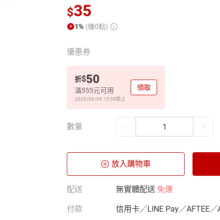
35
$
1%
(賺0點)
優惠券
50
$
折
領取
滿555元可用
2026/08/09 15:59
截止
數量
放入購物車
配送
無實體配送
免運
付款
信用卡／LINE Pay／AFTEE／