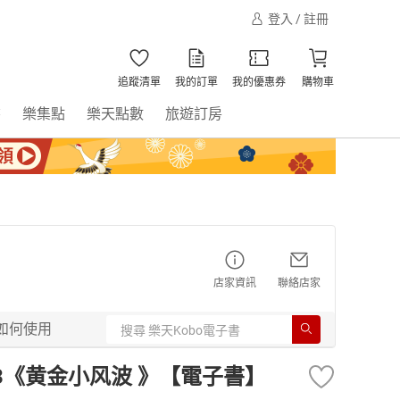
登入 / 註冊
追蹤清單
我的訂單
我的優惠券
購物車
書
樂集點
樂天點數
旅遊訂房
店家資訊
聯絡店家
如何使用
 3《黄金小风波 》【電子書】