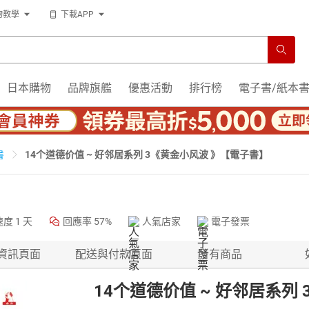
物教學
下載APP
日本購物
品牌旗艦
優惠活動
排行榜
電子書/紙本
14个道德价值 ~ 好邻居系列 3《黄金小风波 》【電子書】
書
速度
1 天
回應率
57%
人氣店家
電子發票
資訊頁面
配送與付款頁面
所有商品
14个道德价值 ~ 好邻居系列