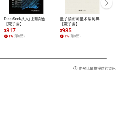
豫期
服務時間：週一到週五 10:00-12:00、
易解
13:00-17:00 (國定假日及例假日休息)
DeepSeek从入门到精通
量子精密测量术语词典
新西
品性
客服電話：0080-1857077
【電子書】
【電子書】
计研
請參
客服信箱：
聯絡店家
817
985
98
$
$
$
1
%
(賺
8
點)
1
%
(賺
9
點)
1
%
由飛比價格提供的資訊