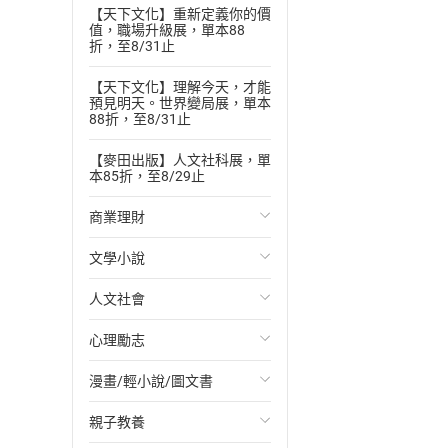
【天下文化】重新定義你的價
值，職場升級展，單本88
折，至8/31止
【天下文化】理解今天，才能
預見明天。世界變局展，單本
88折，至8/31止
【麥田出版】人文社科展，單
本85折，至8/29止
商業理財
文學小說
投資理財
人文社會
經濟/趨勢
歐美文學
心理勵志
財務/金融
日本文學
國際關係
漫畫/輕小說/圖文書
管理/領導
韓國文學
政治
心靈成長/情緒
親子教養
職場工作術
華文文學
社會科學
人際關係
輕小說