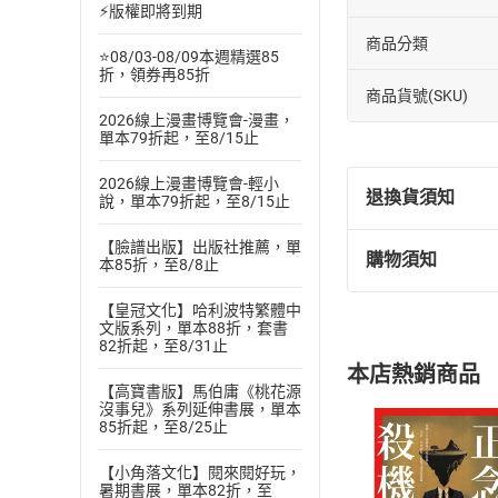
⚡版權即將到期
商品分類
⭐08/03-08/09本週精選85
折，領券再85折
商品貨號(SKU)
2026線上漫畫博覽會-漫畫，
單本79折起，至8/15止
2026線上漫畫博覽會-輕小
退換貨須知
說，單本79折起，至8/15止
【臉譜出版】出版社推薦，單
購物須知
本85折，至8/8止
退換貨規定：
(
一
)
依
消費
【皇冠文化】哈利波特繁體中
內容或一經提
文版系列，單本88折，套書
82折起，至8/31止
購書須知
定。
本店熱銷商品
(
二
)
消費者
【高寶書版】馬伯庸《桃花源
且已下載
/
存
沒事兒》系列延伸書展，單本
挑選
商
85折起，至8/25止
退貨方式：您
Choose
貨」，本店鋪
【小角落文化】閱來閱好玩，
暑期書展，單本82折，至
請注意，樂天