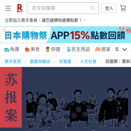
登入
立即加入樂天會員，讓您邊購物邊賺點數！
購物網分類
免運
美食
保健
民生用品
居家
3C
樂天首頁
圖書與雜誌
有聲書
人文社會
苏报案：清末
天天免運
美食蛋糕
養生保健
民生用品
居家生活
3C家電
運動休閒
親子玩具
女裝
男裝
化妝保養
情趣用品