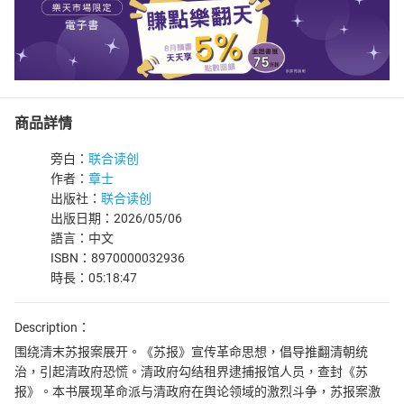
商品詳情
旁白：
联合读创
作者：
章士
出版社：
联合读创
出版日期：2026/05/06
語言：中文
ISBN：8970000032936
時長：05:18:47
Description：
围绕清末苏报案展开。《苏报》宣传革命思想，倡导推翻清朝统
治，引起清政府恐慌。清政府勾结租界逮捕报馆人员，查封《苏
报》。本书展现革命派与清政府在舆论领域的激烈斗争，苏报案激