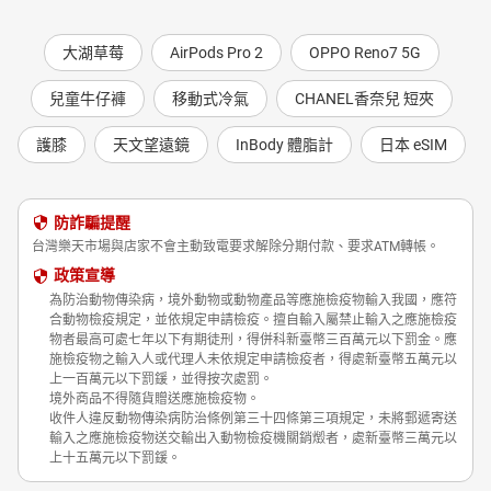
大湖草莓
AirPods Pro 2
OPPO Reno7 5G
兒童牛仔褲
移動式冷氣
CHANEL香奈兒 短夾
護膝
天文望遠鏡
InBody 體脂計
日本 eSIM
防詐騙提醒
台灣樂天市場與店家不會主動致電要求解除分期付款、要求ATM轉帳。
政策宣導
為防治動物傳染病，境外動物或動物產品等應施檢疫物輸入我國，應符
合動物檢疫規定，並依規定申請檢疫。擅自輸入屬禁止輸入之應施檢疫
物者最高可處七年以下有期徒刑，得併科新臺幣三百萬元以下罰金。應
施檢疫物之輸入人或代理人未依規定申請檢疫者，得處新臺幣五萬元以
上一百萬元以下罰鍰，並得按次處罰。
境外商品不得隨貨贈送應施檢疫物。
收件人違反動物傳染病防治條例第三十四條第三項規定，未將郵遞寄送
輸入之應施檢疫物送交輸出入動物檢疫機關銷燬者，處新臺幣三萬元以
上十五萬元以下罰鍰。