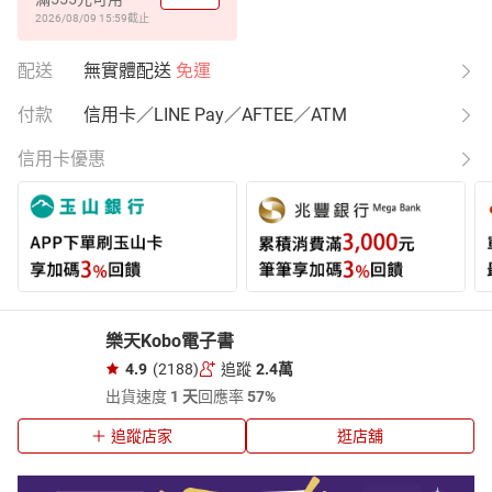
2026/08/09 15:59
截止
配送
無實體配送
免運
付款
信用卡／LINE Pay／AFTEE／ATM
信用卡優惠
樂天Kobo電子書
4.9
(2188)
追蹤
2.4萬
出貨速度
1 天
回應率
57%
追蹤店家
逛店舖