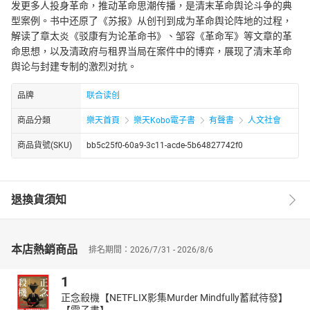
发更多人投身革命，推动革命思潮传播，是清末革命舆论斗争的典
型案例。书中还原了《苏报》从创刊到成为革命舆论阵地的过程，
解读了章太炎《驳康有为论革命书》、邹容《革命军》等文章的革
命思想，以及清政府与租界当局在案件中的博弈，展现了清末革命
舆论与封建专制的激烈对抗。
品牌
联合读创
商品分類
樂天首頁
樂天Kobo電子書
有聲書
人文社會
商品貨號(SKU)
bb5c25f0-60a9-3c11-acde-5b64827742f0
退換貨須知
本店熱銷商品
排名期間：2026/7/31 - 2026/8/6
1
正念殺機【NETFLIX影集Murder Mindfully蓄弒待發】
【電子書】