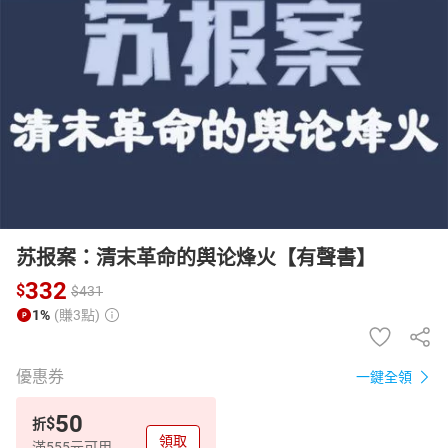
日本購物
電子/紙本書
HOT
苏报案：清末革命的舆论烽火【有聲書】
332
$
$
431
1%
(賺3點)
優惠券
一鍵全領
50
$
折
領取
滿555元可用