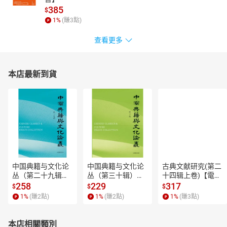
385
$
1
%
(賺
3
點)
查看更多
本店最新到貨
中国典籍与文化论
中国典籍与文化论
古典文献研究(第二
丛（第二十九辑）
丛（第三十辑）
十四辑上卷)【電子
【電子書】
【電子書】
書】
258
229
317
$
$
$
1
%
(賺
2
點)
1
%
(賺
2
點)
1
%
(賺
3
點)
本店相關類別