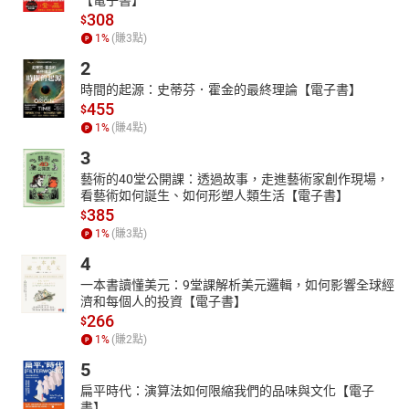
308
$
1
%
(賺
3
點)
2
時間的起源：史蒂芬．霍金的最終理論【電子書】
455
$
1
%
(賺
4
點)
3
藝術的40堂公開課：透過故事，走進藝術家創作現場，
看藝術如何誕生、如何形塑人類生活【電子書】
385
$
1
%
(賺
3
點)
4
一本書讀懂美元：9堂課解析美元邏輯，如何影響全球經
濟和每個人的投資【電子書】
266
$
1
%
(賺
2
點)
5
扁平時代：演算法如何限縮我們的品味與文化【電子
書】