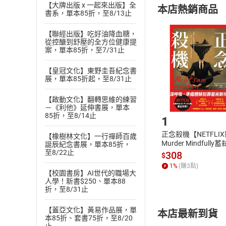
【大牌出版 x 一起來出版】全
本店熱銷商品
(
二
)
消費者
書系，單本85折，至8/13止
且已下載
/
存
挑選
商
【聯經出版】吃好油降血糖，
退貨方式：您
從控醣到舒壓的全方位健康提
Choose
案，單本85折，至7/31止
貨」，本店鋪
請注意，樂天
【皇冠文化】東野圭吾紀念書
購書後，
展，單本85折起，至8/31止
【啟動文化】翻轉思維的練習
Step1
－《利他》延伸書展，單本
85折，至8/14止
1
正念殺機【NETFLI
【橡樹林文化】一行禪師百歲
Murder Mindfully
誕辰紀念書展，單本85折，
至8/22止
發】【電子書】
308
$
1
%
(賺
3
點)
【校園書房】AI世代的職場大
人學！新書$250、單本88
折，至8/31止
【蓋亞文化】黃易作品展，單
本店最新到貨
本85折、套書75折，至8/20