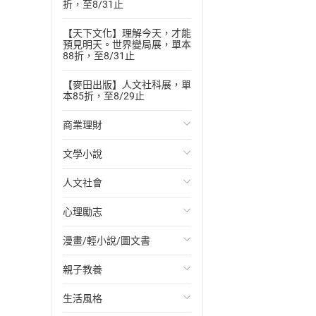
折，至8/31止
【天下文化】理解今天，才能
預見明天。世界變局展，單本
88折，至8/31止
【麥田出版】人文社科展，單
本85折，至8/29止
商業理財
文學小說
投資理財
人文社會
經濟/趨勢
歐美文學
心理勵志
財務/金融
日本文學
國際關係
漫畫/輕小說/圖文書
管理/領導
韓國文學
政治
心靈成長/情緒
親子教養
職場工作術
華文文學
社會科學
人際關係
輕小說
生活風格
成功法
經典文學
台灣/中國歷史
兩性關係
奇幻/科幻
教育現場