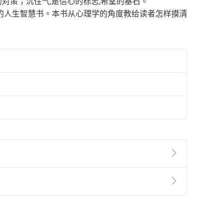
的对策；沉住气,是信心的标志,希望的基石。
的人生智慧书。本书从心理学的角度教给读者怎样摸清
準則
第
2
條第
5
款之規定，「非以有形媒介提供之數位
，不適用消保法第
19
條第
1
項七日內無條件退貨之規