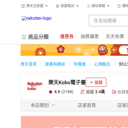
樂天生態圈
我要開店
網站導覽
購
優惠券
抽獎優惠
天天免運
商品分類
别让
樂天首頁
圖書與雜誌
有聲書
心理勵志
樂天Kobo電子書
追蹤
4.9
(2188)
追蹤
2.4萬
出貨
本店類別
店家首頁
店家