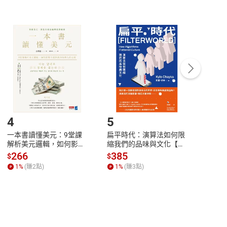
非以有形媒介提供之數位內容，消費者同意若訂購後
付款
方式
完成
訂單
中點選「瀏覽訂單明細」
>
「申請取消訂單
/
退
Payment
Complete
/退貨。
登入帳號，下載書籍後看書
4
5
6
一本書讀懂美元：9堂課
扁平時代：演算法如何限
本物
解析美元邏輯，如何影響
縮我們的品味與文化【電
說，
全球經濟和每個人的投資
子書】
來】
266
385
28
$
$
$
【電子書】
1
%
(賺
2
點)
1
%
(賺
3
點)
1
%