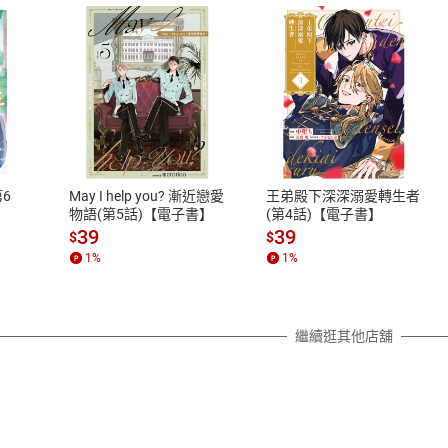
式
退換貨規範
、LINE PAY、AFTEE
本店是否提供消費者保護法七日猶
之權利，遽消費者保護法及通訊交
6
May I help you? 漸近戀愛
王弟殿下深深溺愛轉生者
除權合理例外情事適用準則，依商
物語(第5話)【電子書】
(第4話)【電子書】
質各有不同規定。詳細退換貨說明
39
39
$
$
照各商品說明。
1
%
1
%
詳細說明
繼續逛其他店舖