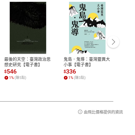
客服資訊
豫期
服務時間：週一到週五 10:00-12:00、
易解
13:00-17:00 (國定假日及例假日休息)
最後的天空：臺灣政治思
鬼島．鬼導：臺灣靈異大
中西
品性
客服電話：0080-1857077
想史研究【電子書】
小事【電子書】
子書
請參
客服信箱：
聯絡店家
546
336
32
$
$
$
1
%
(賺
5
點)
1
%
(賺
3
點)
1
%
由飛比價格提供的資訊