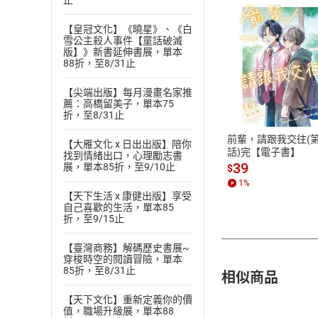
止
【皇冠文化】《曉星》、《白
雪公主殺人事件【童話破滅
版】》新書延伸書展，單本
88折，至8/31止
付款方
【尖端出版】每月漫畫名家推
薦：高橋留美子，單本75
ATM轉帳、信用卡
折，至8/31止
前輩，請跟我交往(第
【大雁文化 x 日出出版】陪你
話)完【電子書】
找到情緒出口，心理勵志書
39
展，單本85折，至9/10止
$
1
%
【天下生活 x 康健出版】享受
自己喜歡的生活，單本85
折，至9/15止
【臺灣商務】解碼歷史書展~
穿梭時空的閱讀冒險，單本
85折，至8/31止
相似商品
【天下文化】重新定義你的價
值，職場升級展，單本88