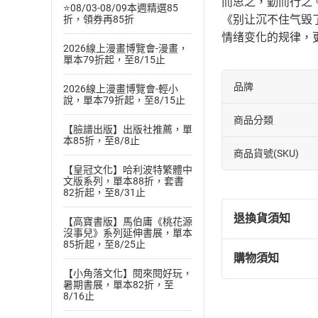
而思之，勤而行之。
⭐08/03-08/09本週精選85
《别让沉不住气毁
折，領券再85折
情绪变化的规律，
2026線上漫畫博覽會-漫畫，
單本79折起，至8/15止
品牌
2026線上漫畫博覽會-輕小
說，單本79折起，至8/15止
商品分類
【臉譜出版】出版社推薦，單
本85折，至8/8止
商品貨號(SKU)
【皇冠文化】哈利波特繁體中
文版系列，單本88折，套書
82折起，至8/31止
退換貨須知
【高寶書版】馬伯庸《桃花源
沒事兒》系列延伸書展，單本
85折起，至8/25止
購物須知
退換貨規定：
【小角落文化】閱來閱好玩，
(
一
)
依
消費
暑期書展，單本82折，至
8/16止
內容或一經提
購書須知
定。