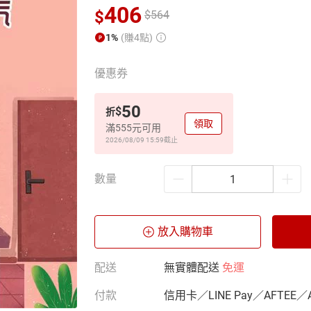
406
$
$
564
1%
(賺4點)
優惠券
50
$
折
領取
滿555元可用
2026/08/09 15:59
截止
數量
放入購物車
配送
無實體配送
免運
付款
信用卡／LINE Pay／AFTEE／