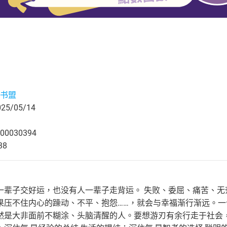
书盟
5/05/14
00030394
38
一辈子交好运，也没有人一辈子走背运。 失败、委屈、痛苦、
果压不住内心的躁动、不平、抱怨……，就会与幸福渐行渐远。
然是大非面前不糊涂、头脑清醒的人。要想游刃有余行走于社会