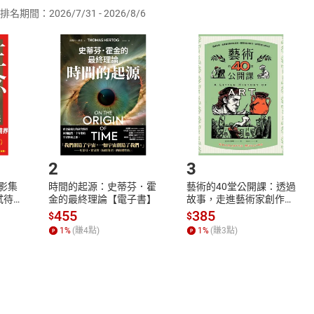
排名期間：2026/7/31 - 2026/8/6
訂購本店鋪之商品即代表知悉本店鋪所銷售之商品為電子書，屬
取電子書，不得請求退貨退款。
品
放入
購物車
登入
帳號
欲取消訂單或辦理退貨時，請登入樂天市場，並於「我的訂單」
Shopping cart
Login
將依您的申請進行審核，待審核通過後將為您辦理退款事宜。
市場須以整筆訂單為單位進行取消/退貨，恕無法以單支商品取消
如何開始使用？
.選擇閱讀載具
Step2.
2
3
X影集
時間的起源：史蒂芬．霍
藝術的40堂公開課：透過
蓄弒待
金的最終理論【電子書】
故事，走進藝術家創作現
場，看藝術如何誕生、如
455
385
$
$
何形塑人類生活【電子
1
%
(賺
4
點)
1
%
(賺
3
點)
書】