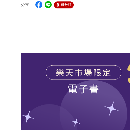
分享：
賺分紅