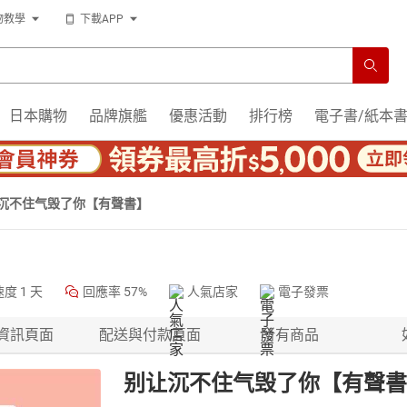
物教學
下載APP
日本購物
品牌旗艦
優惠活動
排行榜
電子書/紙本
沉不住气毁了你【有聲書】
速度
1 天
回應率
57%
人氣店家
電子發票
資訊頁面
配送與付款頁面
所有商品
别让沉不住气毁了你【有聲書