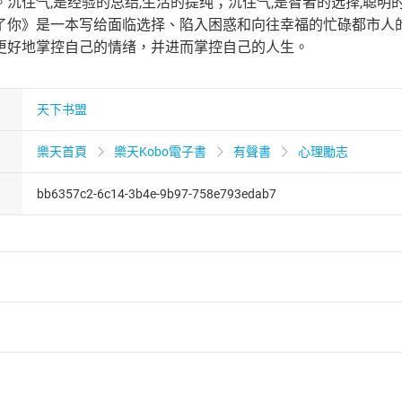
沉住气,是经验的总结,生活的提纯；沉住气,是智者的选择,聪明
了你》是一本写给面临选择、陷入困惑和向往幸福的忙碌都市人
更好地掌控自己的情绪，并进而掌控自己的人生。
天下书盟
樂天首頁
樂天Kobo電子書
有聲書
心理勵志
bb6357c2-6c14-3b4e-9b97-758e793edab7
者保護法
第
19
條第
1
項後段
暨
通訊交易解除權合理例外情事適用
供即為完成之線上服務，經消費者事先同意始提供。」 之商品