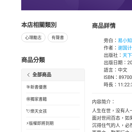
本店相關類別
商品詳情
心理勵志
有聲書
旁白：
易小知
作者：
谢国计
出版社：
天下
商品分類
出版日期：202
語言：中文
全部商品
ISBN：89700
時長：11:22:
🎯新書優惠
🉐獨家書籍
内容简介：
人生在世，没有人
💘樂天女孩
面对世间百态，如
⚡版權即將到期
沉得住气的人，必