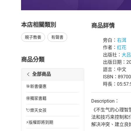
本店相關類別
商品詳情
親子教養
有聲書
旁白：
右洱
作者：
红花
出版社：
大吕
商品分類
出版日期：202
語言：中文
全部商品
ISBN：89700
時長：05:57:
🎯新書優惠
🉐獨家書籍
Description：
《不生气的心理智
💘樂天女孩
法和技巧来控制和
⚡版權即將到期
解决冲突、建立良