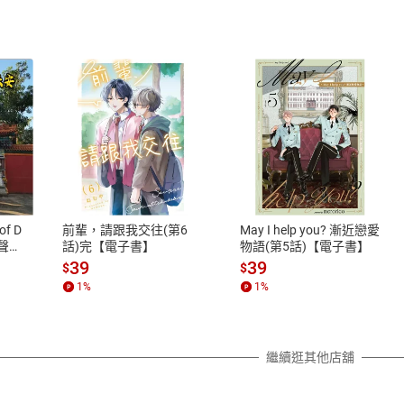
式
退換貨規範
、LINE PAY、AFTEE
本店是否提供消費者保護法七日猶
之權利，遽消費者保護法及通訊交
of D
前輩，請跟我交往(第6
May I help you? 漸近戀愛
除權合理例外情事適用準則，依商
有聲
話)完【電子書】
物語(第5話)【電子書】
質各有不同規定。詳細退換貨說明
39
39
$
$
照各商品說明。
1
%
1
%
詳細說明
繼續逛其他店舖