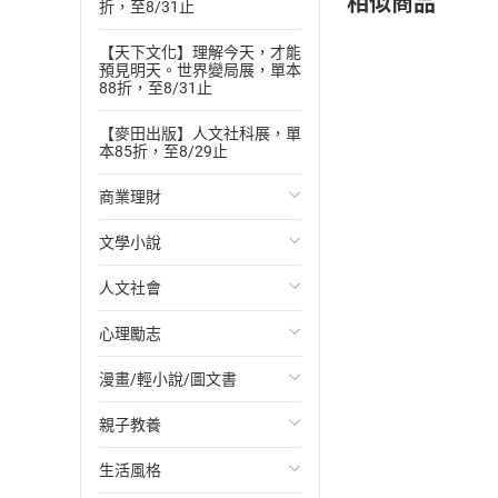
相似商品
折，至8/31止
【天下文化】理解今天，才能
預見明天。世界變局展，單本
88折，至8/31止
【麥田出版】人文社科展，單
本85折，至8/29止
商業理財
文學小說
投資理財
人文社會
經濟/趨勢
歐美文學
心理勵志
財務/金融
日本文學
國際關係
漫畫/輕小說/圖文書
管理/領導
韓國文學
政治
心靈成長/情緒
親子教養
職場工作術
華文文學
社會科學
人際關係
輕小說
生活風格
成功法
經典文學
台灣/中國歷史
兩性關係
奇幻/科幻
教育現場