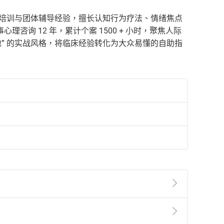
 培训与团体辅导经验，擅长认知行为疗法、情绪焦点
询 12 年，累计个案 1500 + 小时，聚焦人际
地” 的实战风格，将临床经验转化为大众易懂的自助指