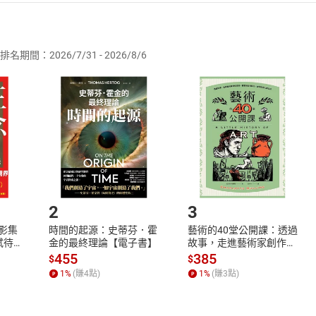
者保護法
第
19
條第
1
項後段
暨
通訊交易解除權合理例外情事適用
供即為完成之線上服務，經消費者事先同意始提供。」 之商品
排名期間：2026/7/31 - 2026/8/6
訂購本店鋪之商品即代表知悉本店鋪所銷售之商品為電子書，屬
取電子書，不得請求退貨退款。
品
放入
購物車
登入
帳號
欲取消訂單或辦理退貨時，請登入樂天市場，並於「我的訂單」
Shopping cart
Login
將依您的申請進行審核，待審核通過後將為您辦理退款事宜。
市場須以整筆訂單為單位進行取消/退貨，恕無法以單支商品取消
如何開始使用？
.選擇閱讀載具
Step2.
2
3
X影集
時間的起源：史蒂芬．霍
藝術的40堂公開課：透過
蓄弒待
金的最終理論【電子書】
故事，走進藝術家創作現
場，看藝術如何誕生、如
455
385
$
$
何形塑人類生活【電子
1
%
(賺
4
點)
1
%
(賺
3
點)
書】