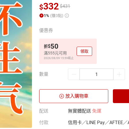
332
$
$
431
1%
(賺3點)
優惠券
50
$
折
領取
滿555元可用
2026/08/09 15:59
截止
數量
放入購物車
配送
無實體配送
免運
付款
信用卡／LINE Pay／AFTEE／