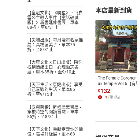
止
本店最新到貨
【皇冠文化】《曉星》、《白
雪公主殺人事件【童話破滅
版】》新書延伸書展，單本
88折，至8/31止
【尖端出版】每月漫畫名家推
薦：高橋留美子，單本75
折，至8/31止
付款方
【大雁文化 x 日出出版】陪你
ATM轉帳、信用卡
找到情緒出口，心理勵志書
展，單本85折，至9/10止
The Female Coroner 
ali Temple Vol.6【
【天下生活 x 康健出版】享受
書】
自己喜歡的生活，單本85
132
$
折，至9/15止
1
%
(賺
1
點)
【臺灣商務】解碼歷史書展~
穿梭時空的閱讀冒險，單本
85折，至8/31止
【天下文化】重新定義你的價
值，職場升級展，單本88