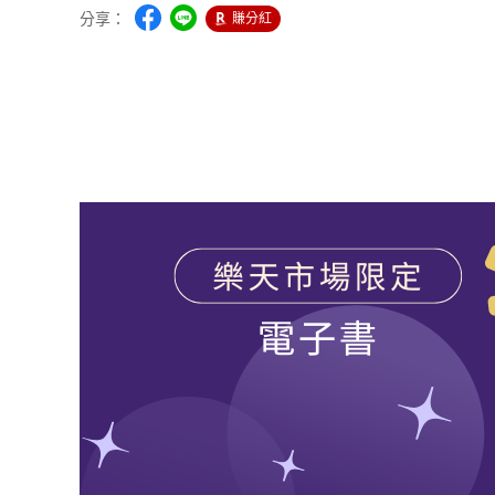
分享：
賺分紅