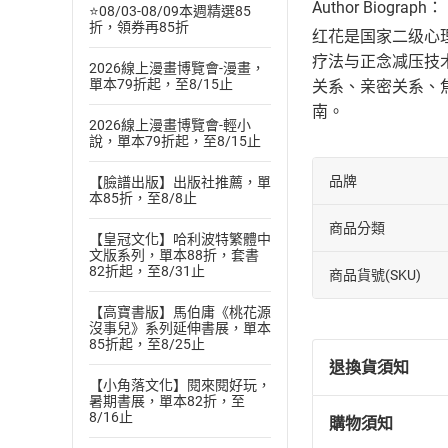
Author Biograph：
⭐08/03-08/09本週精選85
折，領券再85折
红花是国家二级心
疗法与正念减压技术
2026線上漫畫博覽會-漫畫，
單本79折起，至8/15止
关系、亲密关系、焦
南。
2026線上漫畫博覽會-輕小
說，單本79折起，至8/15止
品牌
【臉譜出版】出版社推薦，單
本85折，至8/8止
商品分類
【皇冠文化】哈利波特繁體中
文版系列，單本88折，套書
82折起，至8/31止
商品貨號(SKU)
【高寶書版】馬伯庸《桃花源
沒事兒》系列延伸書展，單本
85折起，至8/25止
退換貨須知
【小角落文化】閱來閱好玩，
暑期書展，單本82折，至
8/16止
購物須知
退換貨規定：