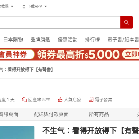
物教學
下載APP
日本購物
品牌旗艦
優惠活動
排行榜
電子書/紙本
气：看得开放得下【有聲書】
速度
1 天
回應率
57%
人氣店家
電子發票
資訊頁面
配送與付款頁面
所有商品
不生气：看得开放得下【有聲