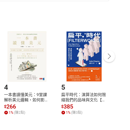
準則
第
2
條第
5
款之規定，「非以有形媒介提供之數位
，不適用消保法第
19
條第
1
項七日內無條件退貨之規
非以有形媒介提供之數位內容，消費者同意若訂購後
付款
方式
完成
訂單
中點選「瀏覽訂單明細」
>
「申請取消訂單
/
退
Payment
Complete
/退貨。
登入帳號，下載書籍後看書
4
5
6
一本書讀懂美元：9堂課
扁平時代：演算法如何限
本物
解析美元邏輯，如何影響
縮我們的品味與文化【電
說，
全球經濟和每個人的投資
子書】
來】
266
385
28
$
$
$
【電子書】
1
%
(賺
2
點)
1
%
(賺
3
點)
1
%