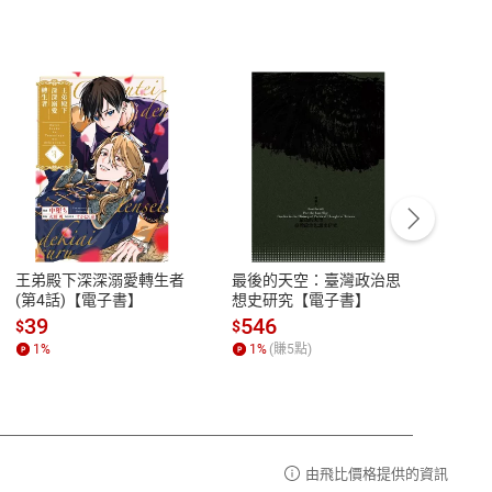
客服資訊
豫期
服務時間：週一到週五 10:00-12:00、
易解
13:00-17:00 (國定假日及例假日休息)
王弟殿下深深溺愛轉生者
最後的天空：臺灣政治思
鬼島
品性
客服電話：0080-1857077
(第4話)【電子書】
想史研究【電子書】
小事
請參
客服信箱：
聯絡店家
39
546
33
$
$
$
1
%
1
%
(賺
5
點)
1
%
由飛比價格提供的資訊