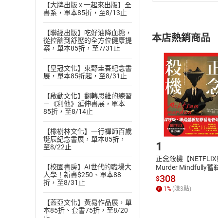
(
一
)
依
消費
【大牌出版 x 一起來出版】全
書系，單本85折，至8/13止
內容或一經提
購書須知
定。
【聯經出版】吃好油降血糖，
本店熱銷商品
(
從控醣到舒壓的全方位健康提
二
)
消費者
案，單本85折，至7/31止
且已下載
/
存
挑選
商
退貨方式：您
【皇冠文化】東野圭吾紀念書
Choose
展，單本85折起，至8/31止
貨」，本店鋪
請注意，樂天
【啟動文化】翻轉思維的練習
購書後，
－《利他》延伸書展，單本
85折，至8/14止
Step1
【橡樹林文化】一行禪師百歲
誕辰紀念書展，單本85折，
1
至8/22止
正念殺機【NETFLI
【校園書房】AI世代的職場大
Murder Mindfully
人學！新書$250、單本88
發】【電子書】
308
$
折，至8/31止
1
%
(賺
3
點)
【蓋亞文化】黃易作品展，單
本85折、套書75折，至8/20