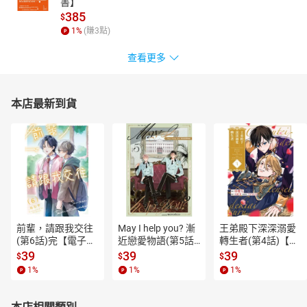
書】
385
$
1
%
(賺
3
點)
查看更多
本店最新到貨
前輩，請跟我交往
May I help you? 漸
王弟殿下深深溺愛
(第6話)完【電子
近戀愛物語(第5話)
轉生者(第4話)【電
書】
【電子書】
子書】
39
39
39
$
$
$
1
%
1
%
1
%