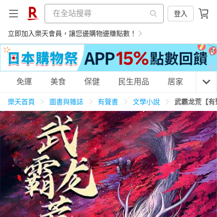
登入
立即加入樂天會員，讓您邊購物邊賺點數！
購物網分類
免運
美食
保健
民生用品
居家
3C
樂天首頁
圖書與雜誌
有聲書
文學小說
武霸龙荒【有
天天免運
美食蛋糕
養生保健
民生用品
居家生活
3C家電
運動休閒
親子玩具
女裝
男裝
化妝保養
情趣用品