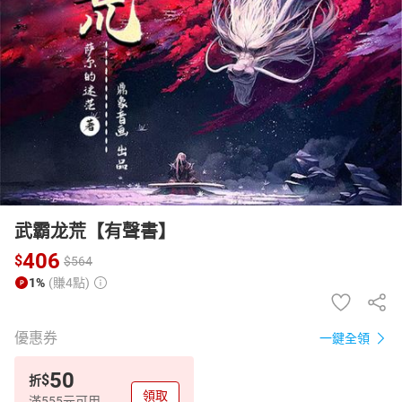
日本購物
電子/紙本書
HOT
武霸龙荒【有聲書】
406
$
$
564
1%
(賺4點)
優惠券
一鍵全領
50
$
折
領取
滿555元可用