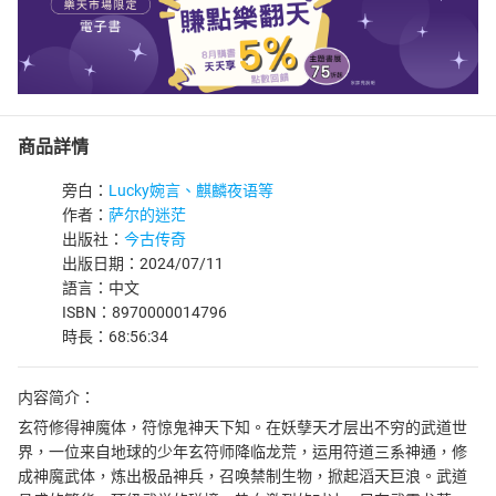
商品詳情
旁白：
Lucky婉言、麒麟夜语等
作者：
萨尔的迷茫
出版社：
今古传奇
出版日期：2024/07/11
語言：中文
ISBN：8970000014796
時長：68:56:34
内容简介：
玄符修得神魔体，符惊鬼神天下知。在妖孽天才层出不穷的武道世
界，一位来自地球的少年玄符师降临龙荒，运用符道三系神通，修
成神魔武体，炼出极品神兵，召唤禁制生物，掀起滔天巨浪。武道