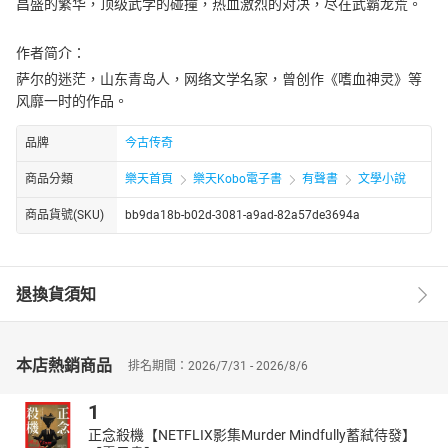
昌盛的繁华，顶级武学的碰撞，热血激烈的对决，尽在武霸龙荒。
作者简介：
萨尔的迷茫，山东青岛人，网络文学名家，曾创作《嗜血神灵》等
风靡一时的作品。
品牌
今古传奇
商品分類
樂天首頁
樂天Kobo電子書
有聲書
文學小說
商品貨號(SKU)
bb9da18b-b02d-3081-a9ad-82a57de3694a
退換貨須知
本店熱銷商品
排名期間：2026/7/31 - 2026/8/6
1
正念殺機【NETFLIX影集Murder Mindfully蓄弒待發】