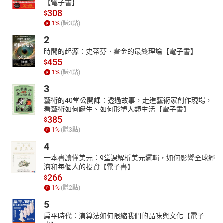
【電子書】
308
$
1
%
(賺
3
點)
2
時間的起源：史蒂芬．霍金的最終理論【電子書】
455
$
1
%
(賺
4
點)
3
藝術的40堂公開課：透過故事，走進藝術家創作現場，
看藝術如何誕生、如何形塑人類生活【電子書】
385
$
1
%
(賺
3
點)
4
一本書讀懂美元：9堂課解析美元邏輯，如何影響全球經
濟和每個人的投資【電子書】
266
$
1
%
(賺
2
點)
5
扁平時代：演算法如何限縮我們的品味與文化【電子