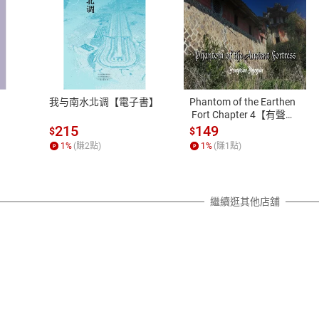
將依您的申請進行審核，待審核通過後將為您辦理退款事宜。
市場須以整筆訂單為單位進行取消/退貨，恕無法以單支商品取消
如何開始使用？
.選擇閱讀載具
Step2.
我与南水北调【電子書】
Phantom of the Earthen
 Fort Chapter 4【有聲
書】
215
149
$
$
1
%
(賺
2
點)
1
%
(賺
1
點)
繼續逛其他店舖