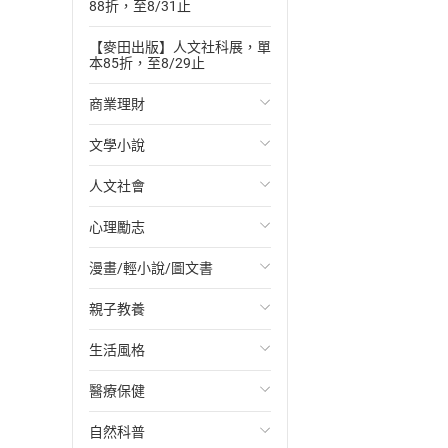
88折，至8/31止
【麥田出版】人文社科展，單
本85折，至8/29止
商業理財
文學小說
投資理財
人文社會
經濟/趨勢
歐美文學
心理勵志
財務/金融
日本文學
國際關係
漫畫/輕小說/圖文書
管理/領導
韓國文學
政治
心靈成長/情緒
親子教養
職場工作術
華文文學
社會科學
人際關係
輕小說
生活風格
成功法
經典文學
台灣/中國歷史
兩性關係
奇幻/科幻
教育現場
醫療保健
行銷/廣告
成長/家庭生活小說
日/韓歷史
心理學
愛情故事
兒童文學/故事
飲食/食譜
自然科普
傳記
懸疑/推理小說
其他歷史/史學
職場/社會寫實
兒童科普/學習
健身/美顏
健康/養生