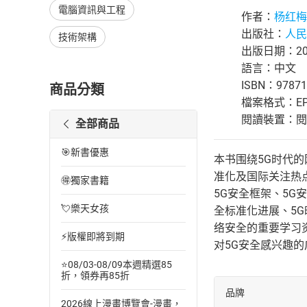
電腦資訊與工程
作者：
杨红梅
出版社：
人民
技術架構
出版日期：202
語言：中文
ISBN：97871
商品分類
檔案格式：EP
閱讀裝置：閱讀器
全部商品
🎯新書優惠
本书围绕5G时代
准化及国际关注热
🉐獨家書籍
5G安全框架、5G
💘樂天女孩
全标准化进展、5
络安全的重要学习
⚡版權即將到期
对5G安全感兴趣
⭐08/03-08/09本週精選85
折，領券再85折
品牌
2026線上漫畫博覽會-漫畫，