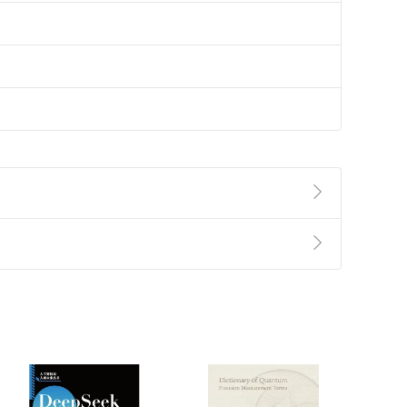
準則
第
2
條第
5
款之規定，「非以有形媒介提供之數位
，不適用消保法第
19
條第
1
項七日內無條件退貨之規
非以有形媒介提供之數位內容，消費者同意若訂購後
付款
方式
完成
訂單
中點選「瀏覽訂單明細」
>
「申請取消訂單
/
退
Payment
Complete