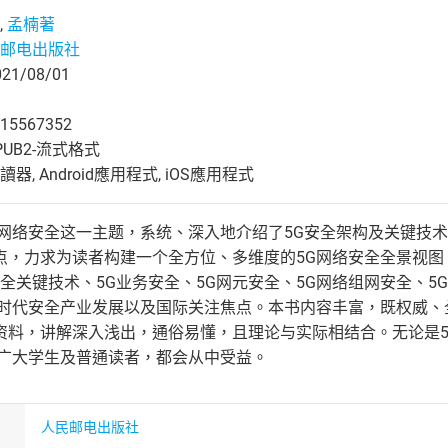
,
孟楠著
邮电出版社
1/08/01
15567352
UB2-流式格式
, Android應用程式, iOS應用程式
的网络安全这一主题，系统、深入地介绍了5G安全架构及关键技术
点，力求为读者构建一个全方位、多维度的5G网络安全全景视图
安全关键技术、5G业务安全、5G网元安全、5G网络组网安全、5
G时代安全产业发展以及国际关注焦点。本书内容丰富，既权威、
资料，讲解深入浅出，通俗易懂，且理论与实际相结合。无论是
的广大学生及普通读者，都会从中受益。
人民邮电出版社