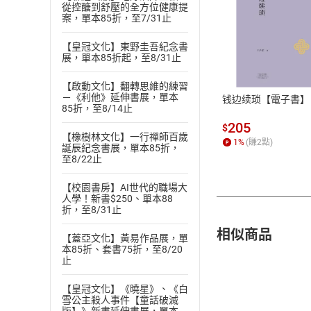
貨」，本店鋪
從控醣到舒壓的全方位健康提
案，單本85折，至7/31止
請注意，樂天
購書後，
【皇冠文化】東野圭吾紀念書
展，單本85折起，至8/31止
Step1
【啟動文化】翻轉思維的練習
－《利他》延伸書展，單本
钱边续琐【電子書】
85折，至8/14止
205
$
【橡樹林文化】一行禪師百歲
1
%
(賺
2
點)
誕辰紀念書展，單本85折，
至8/22止
【校園書房】AI世代的職場大
人學！新書$250、單本88
折，至8/31止
相似商品
【蓋亞文化】黃易作品展，單
本85折、套書75折，至8/20
止
【皇冠文化】《曉星》、《白
雪公主殺人事件【童話破滅