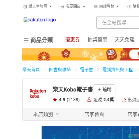
樂天生態圈
我要開店
網站導覽
購
優惠券
抽獎優惠
天天免運
商品分類
樂天首頁
圖書與雜誌
電子書
電腦資訊與工程
樂天Kobo電子書
追蹤
4.9
(2188)
追蹤
2.4萬
出貨
本店類別
店家首頁
店家