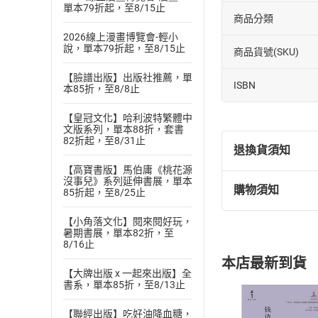
單本79折起，至8/15止
商品分類
2026線上漫畫博覽會-輕小
說，單本79折起，至8/15止
商品貨號(SKU)
【臉譜出版】出版社推薦，單
ISBN
本85折，至8/8止
【皇冠文化】哈利波特繁體中
文版系列，單本88折，套書
82折起，至8/31止
退換貨須知
【高寶書版】馬伯庸《桃花源
沒事兒》系列延伸書展，單本
購物須知
85折起，至8/25止
退換貨規定：
(
一
)
依
消費
【小角落文化】閱來閱好玩，
內容或一經提
暑期書展，單本82折，至
8/16止
購書須知
定。
本店最新到貨
(
二
)
消費者
【大牌出版 x 一起來出版】全
且已下載
/
存
書系，單本85折，至8/13止
挑選
商
退貨方式：您
Choose
【聯經出版】吃好油降血糖，