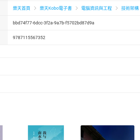
樂天首頁
樂天Kobo電子書
電腦資訊與工程
技術架構
bbd74f77-6dcc-3f2a-9a7b-f5702bd87d9a
9787115567352
者保護法
第
19
條第
1
項後段
暨
通訊交易解除權合理例外情事適用
供即為完成之線上服務，經消費者事先同意始提供。」 之商品
訂購本店鋪之商品即代表知悉本店鋪所銷售之商品為電子書，屬
取電子書，不得請求退貨退款。
品
放入
購物車
登入
帳號
欲取消訂單或辦理退貨時，請登入樂天市場，並於「我的訂單」
Shopping cart
Login