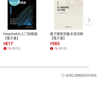
/退貨。
登入帳號，下載書籍後看書
DeepSeek从入门到精通
量子精密测量术语词典
新西
【電子書】
【電子書】
计研
817
985
98
$
$
$
1
%
(賺
8
點)
1
%
(賺
9
點)
1
%
由飛比價格提供的資訊