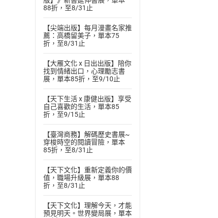
版】》新書延伸書展，單本
付款方
88折，至8/31止
【尖端出版】每月漫畫名家推
ATM轉帳、信用卡
薦：高橋留美子，單本75
折，至8/31止
【大雁文化 x 日出出版】陪你
找到情緒出口，心理勵志書
展，單本85折，至9/10止
【天下生活 x 康健出版】享受
自己喜歡的生活，單本85
折，至9/15止
【臺灣商務】解碼歷史書展~
穿梭時空的閱讀冒險，單本
85折，至8/31止
【天下文化】重新定義你的價
值，職場升級展，單本88
折，至8/31止
【天下文化】理解今天，才能
預見明天。世界變局展，單本