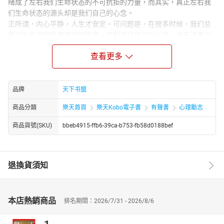
绪成了左右我们生命状态的不可抗拒的力量，而其实，真正左右我
们生命状态的源头却是我们自己的心念。
正所谓，内心平静，人生才安定。可问题是，在很多时候，我们总
是沦为自己的负面情绪的奴隶，控制不住自己的火气，也无法面对
自己的烦恼。或许只有当我们被自己的嗔恨心折磨得痛苦不堪时才
查看更多
能明白，其实自己真正需要的并不是金钱、地位、珠宝等有形的物
质财富或者无形的欲望，而是真正能够化解内心烦恼、熄灭心头怒
火的心灵处方。
品牌
天下书盟
商品分類
樂天首頁
樂天Kobo電子書
有聲書
心理勵志
商品貨號(SKU)
bbeb4915-ffb6-39ca-b753-fb58d0188bef
退換貨須知
本店熱銷商品
排名期間：2026/7/31 - 2026/8/6