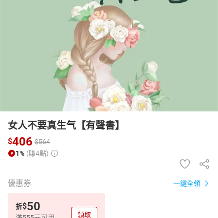
日本購物
電子/紙本書
HOT
女人不要真生气【有聲書】
406
$
$
564
1%
(賺4點)
優惠券
一鍵全領
50
$
折
領取
滿555元可用