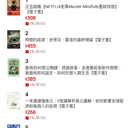
1
正念殺機【NETFLIX影集Murder Mindfully蓄弒待發】
【電子書】
308
$
1
%
(賺
3
點)
2
時間的起源：史蒂芬．霍金的最終理論【電子書】
455
$
1
%
(賺
4
點)
3
藝術的40堂公開課：透過故事，走進藝術家創作現場，
看藝術如何誕生、如何形塑人類生活【電子書】
385
$
1
%
(賺
3
點)
4
一本書讀懂美元：9堂課解析美元邏輯，如何影響全球經
濟和每個人的投資【電子書】
266
$
1
%
(賺
2
點)
5