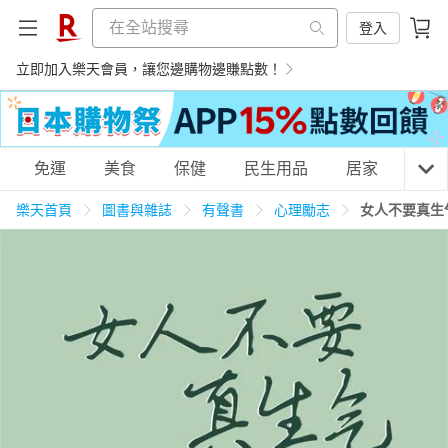
登入
立即加入樂天會員，讓您邊購物邊賺點數！
購物網分類
免運
美食
保健
民生用品
居家
3C
樂天首頁
圖書與雜誌
有聲書
心理勵志
女人不要真生
天天免運
美食蛋糕
養生保健
民生用品
居家生活
3C家電
運動休閒
親子玩具
女裝
男裝
化妝保養
情趣用品