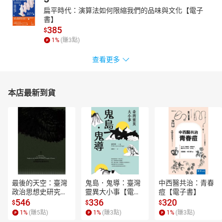
扁平時代：演算法如何限縮我們的品味與文化【電子
書】
385
$
1
%
(賺
3
點)
查看更多
本店最新到貨
最後的天空：臺灣
鬼島．鬼導：臺灣
中西醫共治：青春
政治思想史研究
靈異大小事【電子
痘【電子書】
【電子書】
書】
546
336
320
$
$
$
1
%
(賺
5
點)
1
%
(賺
3
點)
1
%
(賺
3
點)