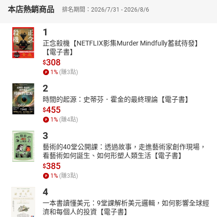
本店熱銷商品
中，創造出有別於前人的豐碩成果。
排名期間：2026/7/31 - 2026/8/6
【直覺為核心的表現主義美學：克羅齊】
1
表現主義美學是西方現代美學思潮出現較早、影響較大的美學流
派，其創始人是義大利著名美學家克羅齊。表現主義美學基本觀點
正念殺機【NETFLIX影集Murder Mindfully蓄弒待發】
【電子書】
是以情感表現為核心建構美學體系，最具代表性的是克羅齊以「直
308
$
覺」為核心，提出「直覺即表現，藝術即直覺」的基本命題，建構
1
%
(賺
3
點)
起一整套表現主義美學體系。對生命本身的直接體驗或領悟，造就
了表現主義美學家們極度重視的精神王國。
2
〔本書特色〕
時間的起源：史蒂芬．霍金的最終理論【電子書】
455
本書是20世紀西方美學史的第一卷。此卷中統整了二十世紀中葉以
$
前，盛行於西方學術界的各派美學。在這些美學思想中，都可看出
1
%
(賺
4
點)
二十世紀科技的變革，帝國疆域的擴張，以及不斷萌發的哲學思
3
潮，為人們帶來的衝擊與啟發，至今仍深深影響著後人。
藝術的40堂公開課：透過故事，走進藝術家創作現場，
看藝術如何誕生、如何形塑人類生活【電子書】
385
$
1
%
(賺
3
點)
4
一本書讀懂美元：9堂課解析美元邏輯，如何影響全球經
濟和每個人的投資【電子書】