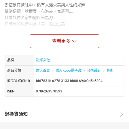
即使是在蒙昧中，仍有人渴求美與人性的光輝
佛洛伊德、狄爾泰、布洛赫、克羅齊……
且看諸位名家如何以筆為刀，
在時代的洪流中為「美」殺出生路！
【無意識美學為引：佛洛伊德與榮格】
作為精神分析學派的創始人，佛洛伊德可以說重塑了西方世界的人
查看更多
性觀和文化觀，其對20世紀思想界的影響罕有匹敵。回顧20世紀的
美學發展史，他對美學的思考無疑占據了十分重要的位置。雖說後
世學者回顧其研究，往往會發現存在諸多問題，然而他確實引領人
品牌
崧燁文化
們更加了解藝術、了解美。
而榮格的博學和深思賦予了他對美學廣泛的影響力，除了原型批評
商品分類
樂天首頁
樂天Kobo電子書
藝術設計
藝術
之外，在結構主義、解構主義、現象學、解釋學等文論中都能夠見
商品貨號(SKU)
bbf7831b-a278-3133-bb80-694e0d5c5304
到榮格美學理論的影子。
【以人為本的生命直覺主義美學：狄爾泰】
ISBN
9786263578593
生命美學是生命哲學在美學領域的展現。致力於打破西方傳統的理
性主義和經驗主義的基本分野，以個體的生命作用和精神創造力為
主要著眼點，以直覺為基本的哲學方法，進行對包括藝術創作和審
退換貨須知
美鑑賞在內的一切宇宙人生問題的考察、批判和規劃。生命美學的
開創者狄爾泰，對人文學科的幾乎所有分支領域都有所涉獵，也因
此幫助他在此一整合了哲學、神學、藝術、歷史等複雜領域的學說