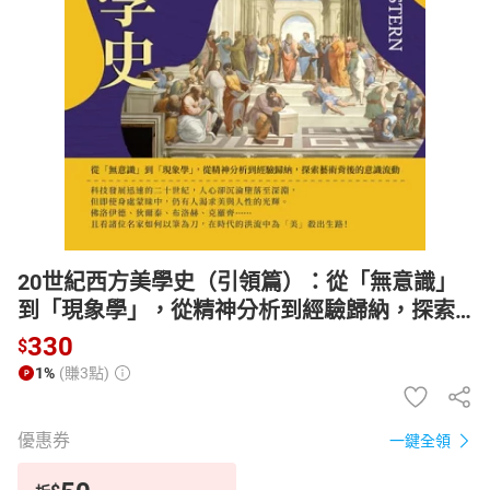
日本購物
電子/紙本書
HOT
20世紀西方美學史（引領篇）：從「無意識」
到「現象學」，從精神分析到經驗歸納，探索
藝術背後的意識流動【電子書】
330
$
1%
(賺3點)
優惠券
一鍵全領