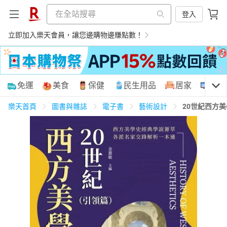
登入
立即加入樂天會員，讓您邊購物邊賺點數！
購物網分類
免運
美食
保健
民生用品
居家
3C
樂天首頁
圖書與雜誌
電子書
藝術設計
20世紀西方
天天免運
美食蛋糕
養生保健
民生用品
居家生活
3C家電
運動休閒
親子玩具
女裝
男裝
化妝保養
情趣用品