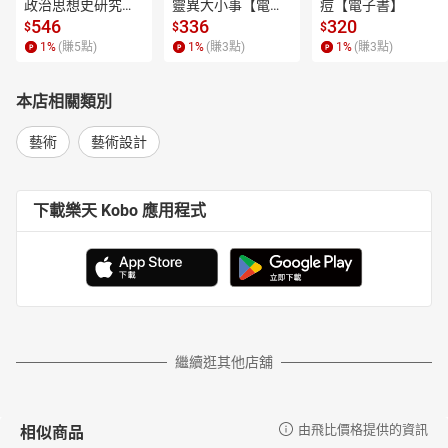
政治思想史研究
靈異大小事【電子
痘【電子書】
【電子書】
書】
546
336
320
$
$
$
1
%
(賺
5
點)
1
%
(賺
3
點)
1
%
(賺
3
點)
本店相關類別
藝術
藝術設計
下載樂天 Kobo 應用程式
繼續逛其他店舖
相似商品
由飛比價格提供的資訊