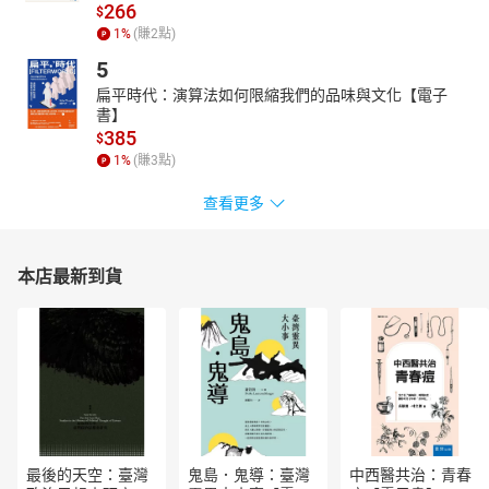
266
$
1
%
(賺
2
點)
5
扁平時代：演算法如何限縮我們的品味與文化【電子
書】
385
$
1
%
(賺
3
點)
查看更多
本店最新到貨
最後的天空：臺灣
鬼島．鬼導：臺灣
中西醫共治：青春