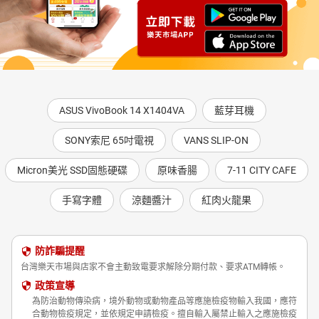
ASUS VivoBook 14 X1404VA
藍芽耳機
SONY索尼 65吋電視
VANS SLIP-ON
Micron美光 SSD固態硬碟
原味香腸
7-11 CITY CAFE
手寫字體
涼麵醬汁
紅肉火龍果
防詐騙提醒
台灣樂天市場與店家不會主動致電要求解除分期付款、要求ATM轉帳。
政策宣導
為防治動物傳染病，境外動物或動物產品等應施檢疫物輸入我國，應符
合動物檢疫規定，並依規定申請檢疫。擅自輸入屬禁止輸入之應施檢疫