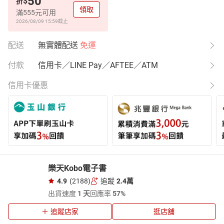
50
$
折
領取
滿555元可用
2026/08/09 15:59
截止
配送
無實體配送
免運
付款
信用卡／LINE Pay／AFTEE／ATM
信用卡優惠
樂天Kobo電子書
4.9
(2188)
追蹤
2.4萬
出貨速度
1 天
回應率
57%
追蹤店家
逛店舖