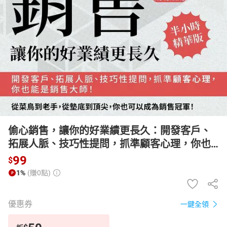
日本購物
電子/紙本書
HOT
偷心銷售，讓你的好業績更長久：開發客戶、
拓展人脈、技巧性提問，抓準顧客心理，你也
能是銷售大師！【有聲書】
99
$
1%
(賺0點)
優惠券
一鍵全領