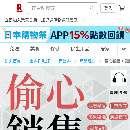
登入
立即加入樂天會員，讓您邊購物邊賺點數！
購物網分類
免運
美食
保健
民生用品
居家
3C
樂天首頁
圖書與雜誌
有聲書
商業理財
偷心銷售，讓
天天免運
美食蛋糕
養生保健
民生用品
居家生活
3C家電
運動休閒
親子玩具
女裝
男裝
化妝保養
情趣用品