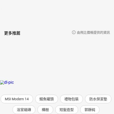
更多推薦
由飛比價格提供的資訊
MSI Modern 14
鯖魚罐頭
禮物包裝
防水保潔墊
浴室磁磚
構樹
短髮造型
郭靜純