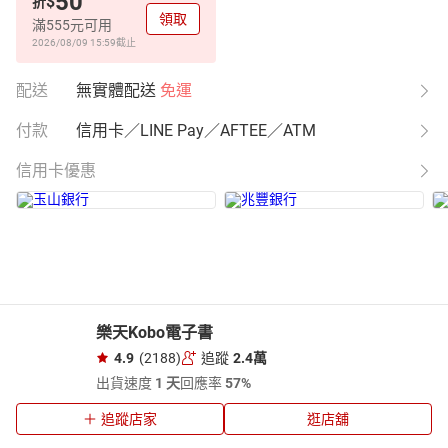
50
$
折
領取
滿555元可用
2026/08/09 15:59
截止
配送
無實體配送
免運
付款
信用卡／LINE Pay／AFTEE／ATM
信用卡優惠
樂天Kobo電子書
4.9
(2188)
追蹤
2.4萬
出貨速度
1 天
回應率
57%
追蹤店家
逛店舖