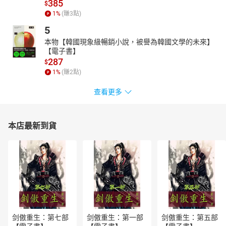
385
$
1
%
(賺
3
點)
5
本物【韓國現象級暢銷小說，被譽為韓國文學的未來】
【電子書】
287
$
1
%
(賺
2
點)
查看更多
本店最新到貨
剑傲重生：第七部
剑傲重生：第一部
剑傲重生：第五部