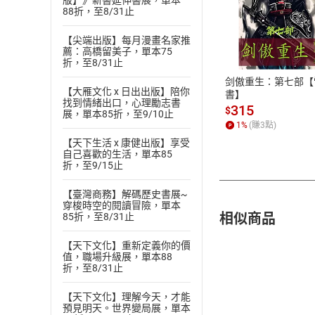
版】》新書延伸書展，單本
88折，至8/31止
付款方
【尖端出版】每月漫畫名家推
薦：高橋留美子，單本75
ATM轉帳、信用卡
折，至8/31止
剑傲重生：第七部【
【大雁文化 x 日出出版】陪你
書】
找到情緒出口，心理勵志書
315
$
展，單本85折，至9/10止
1
%
(賺
3
點)
【天下生活 x 康健出版】享受
自己喜歡的生活，單本85
折，至9/15止
【臺灣商務】解碼歷史書展~
穿梭時空的閱讀冒險，單本
相似商品
85折，至8/31止
【天下文化】重新定義你的價
值，職場升級展，單本88
折，至8/31止
【天下文化】理解今天，才能
預見明天。世界變局展，單本