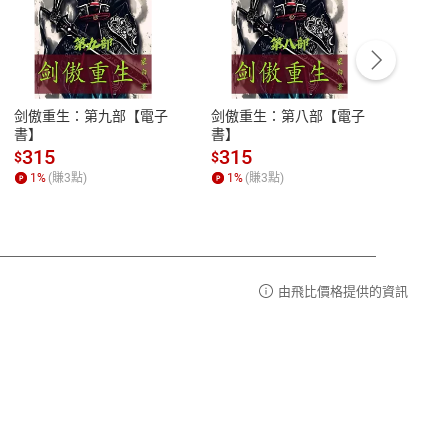
客服資訊
豫期
服務時間：週一到週五 10:00-12:00、
易解
13:00-17:00 (國定假日及例假日休息)
剑傲重生：第九部【電子
剑傲重生：第八部【電子
潜水史
品性
客服電話：0080-1857077
書】
書】
andari
al) Sc
請參
客服信箱：
聯絡店家
315
315
13
$
$
$
r【電
1
%
(賺
3
點)
1
%
(賺
3
點)
1
%
由飛比價格提供的資訊