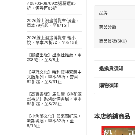
⭐08/03-08/09本週精選85
折，領券再85折
品牌
2026線上漫畫博覽會-漫畫，
單本79折起，至8/15止
商品分類
2026線上漫畫博覽會-輕小
商品貨號(SKU)
說，單本79折起，至8/15止
【臉譜出版】出版社推薦，單
本85折，至8/8止
退換貨須知
【皇冠文化】哈利波特繁體中
文版系列，單本88折，套書
82折起，至8/31止
購物須知
退換貨規定：
【高寶書版】馬伯庸《桃花源
(
一
)
依
消費
沒事兒》系列延伸書展，單本
內容或一經提
85折起，至8/25止
購書須知
定。
本店熱銷商品
【小角落文化】閱來閱好玩，
(
二
)
消費者
暑期書展，單本82折，至
且已下載
/
存
8/16止
挑選
商
退貨方式：您