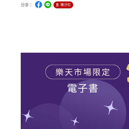
分享：
賺分紅