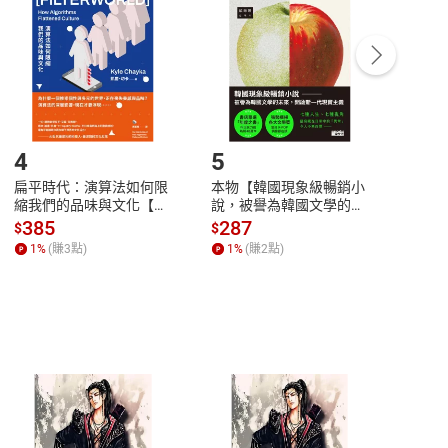
Payment
Complete
/退貨。
登入帳號，下載書籍後看書
4
5
6
扁平時代：演算法如何限
本物【韓國現象級暢銷小
蛋白
縮我們的品味與文化【電
說，被譽為韓國文學的未
版）─
子書】
來】【電子書】
秘密
385
287
24
$
$
$
一本
1
%
(賺
3
點)
1
%
(賺
2
點)
1
%