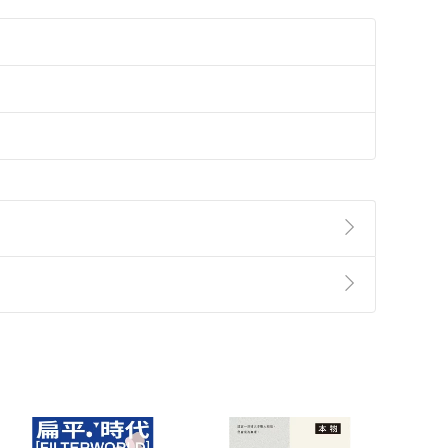
準則
第
2
條第
5
款之規定，「非以有形媒介提供之數位
，不適用消保法第
19
條第
1
項七日內無條件退貨之規
非以有形媒介提供之數位內容，消費者同意若訂購後
付款
方式
完成
訂單
中點選「瀏覽訂單明細」
>
「申請取消訂單
/
退