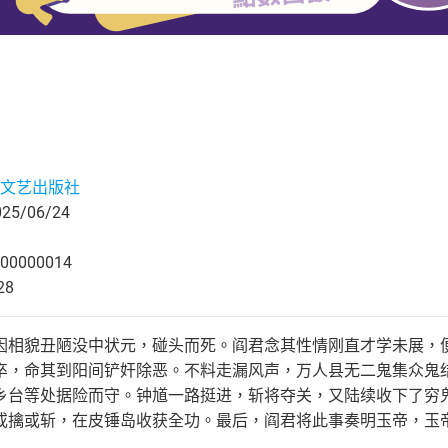
文艺出版社
5/06/24
00000014
28
因相貌丑陋没中状元，碰头而死。阎君念其性情刚直才学未展，
卒，命其到阳间铲奸除恶。不料走漏风声，万人县无二鬼集众鬼
乡台等处据险而守。钟馗一路挺进，斩将夺关，又陆续收下了穷
或擒或斩，在皮锤岛收获全功。最后，阎君将此事奏明玉帝，玉