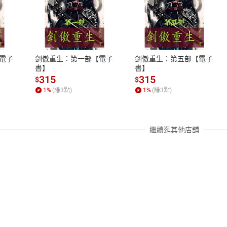
式
退換貨規範
、LINE PAY、AFTEE
本店是否提供消費者保護法七日猶
之權利，遽消費者保護法及通訊交
電子
剑傲重生：第一部【電子
剑傲重生：第五部【電子
除權合理例外情事適用準則，依商
書】
書】
質各有不同規定。詳細退換貨說明
315
315
$
$
照各商品說明。
1
%
(賺
3
點)
1
%
(賺
3
點)
詳細說明
繼續逛其他店舖