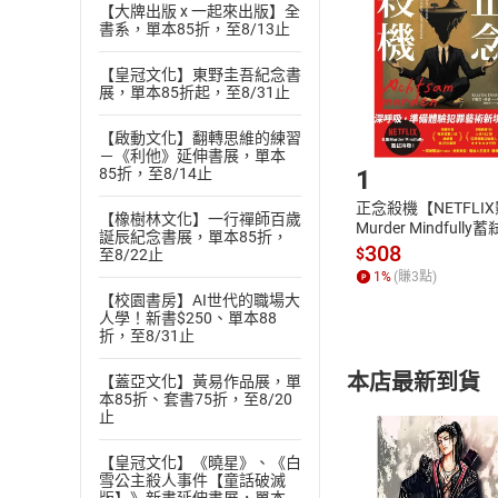
Choose
【大牌出版 x 一起來出版】全
貨」，本店鋪
書系，單本85折，至8/13止
請注意，樂天
購書後，
【皇冠文化】東野圭吾紀念書
展，單本85折起，至8/31止
Step1
【啟動文化】翻轉思維的練習
－《利他》延伸書展，單本
1
85折，至8/14止
正念殺機【NETFLI
【橡樹林文化】一行禪師百歲
Murder Mindfully
誕辰紀念書展，單本85折，
發】【電子書】
308
$
至8/22止
1
%
(賺
3
點)
【校園書房】AI世代的職場大
人學！新書$250、單本88
折，至8/31止
本店最新到貨
【蓋亞文化】黃易作品展，單
本85折、套書75折，至8/20
止
【皇冠文化】《曉星》、《白
雪公主殺人事件【童話破滅