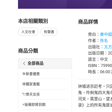
本店相關類別
商品詳情
人文社會
有聲書
旁白：
秦中超
作者：
佚名
出版社：
北方
商品分類
出版日期：202
語言：中文
全部商品
ISBN：75990
時長：06:00:
🎯新書優惠
🉐獨家書籍
钟馗进京赶考，只
鬼，伶俐鬼四大鬼
💘樂天女孩
河关，蒿里山，望
⚡版權即將到期
录》上的所有鬼匪