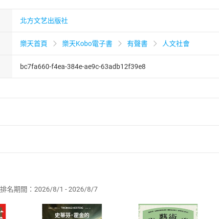
北方文艺出版社
樂天首頁
樂天Kobo電子書
有聲書
人文社會
bc7fa660-f4ea-384e-ae9c-63adb12f39e8
者保護法
第
19
條第
1
項後段
暨
通訊交易解除權合理例外情事適用
供即為完成之線上服務，經消費者事先同意始提供。」 之商品
排名期間：2026/8/1 - 2026/8/7
訂購本店鋪之商品即代表知悉本店鋪所銷售之商品為電子書，屬
取電子書，不得請求退貨退款。
品
放入
購物車
登入
帳號
欲取消訂單或辦理退貨時，請登入樂天市場，並於「我的訂單」