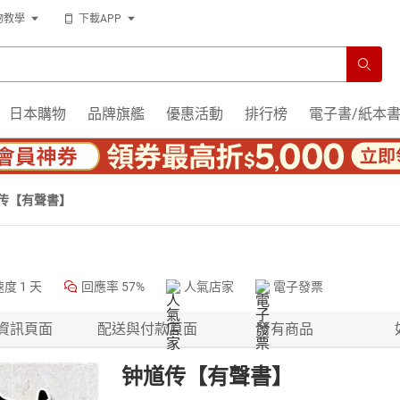
物教學
下載APP
日本購物
品牌旗艦
優惠活動
排行榜
電子書/紙本
传【有聲書】
速度
1 天
回應率
57%
人氣店家
電子發票
資訊頁面
配送與付款頁面
所有商品
钟馗传【有聲書】