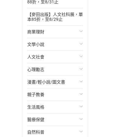
88折，至8/31止
【麥田出版】人文社科展，單
本85折，至8/29止
商業理財
文學小說
投資理財
人文社會
經濟/趨勢
歐美文學
心理勵志
財務/金融
日本文學
國際關係
漫畫/輕小說/圖文書
管理/領導
韓國文學
政治
心靈成長/情緒
親子教養
職場工作術
華文文學
社會科學
人際關係
輕小說
生活風格
成功法
經典文學
台灣/中國歷史
兩性關係
奇幻/科幻
教育現場
醫療保健
行銷/廣告
成長/家庭生活小說
日/韓歷史
心理學
愛情故事
兒童文學/故事
飲食/食譜
自然科普
傳記
懸疑/推理小說
其他歷史/史學
職場/社會寫實
兒童科普/學習
健身/美顏
健康/養生