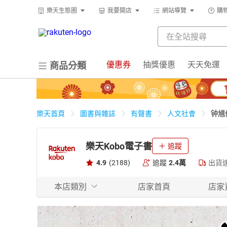
樂天生態圈
我要開店
網站導覽
購
優惠券
抽獎優惠
天天免運
商品分類
钟馗
樂天首頁
圖書與雜誌
有聲書
人文社會
樂天Kobo電子書
追蹤
4.9
(2188)
追蹤
2.4萬
出貨
本店類別
店家首頁
店家