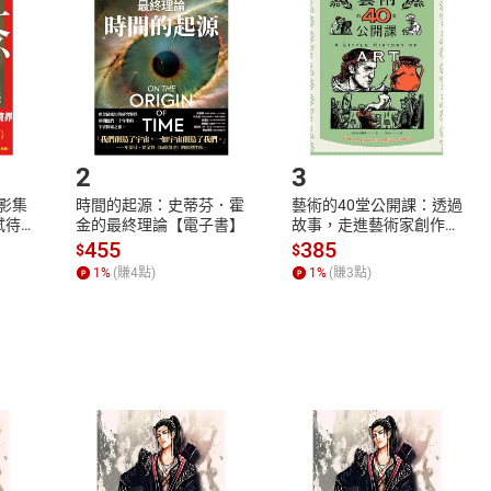
Shopping cart
Login
將依您的申請進行審核，待審核通過後將為您辦理退款事宜。
市場須以整筆訂單為單位進行取消/退貨，恕無法以單支商品取消
如何開始使用？
.選擇閱讀載具
Step2.
2
3
X影集
時間的起源：史蒂芬．霍
藝術的40堂公開課：透過
蓄弒待
金的最終理論【電子書】
故事，走進藝術家創作現
場，看藝術如何誕生、如
455
385
$
$
何形塑人類生活【電子
1
%
(賺
4
點)
1
%
(賺
3
點)
書】