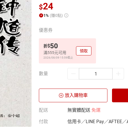
24
$
1%
(賺0點)
優惠券
50
$
折
領取
滿555元可用
2026/08/09 15:59
截止
數量
放入購物車
配送
無實體配送
免運
付款
信用卡／LINE Pay／AFTEE／