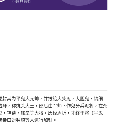
便封其为平鬼大元帅，并拨给大头鬼，大胆鬼，精细
结拜，称炕头大王，然后由军师下作鬼分兵派将，在奈
鬼，神荼，郁垒等大将，历经周折，才终于将《平鬼
帝亲口对钟馗等人进行加封。