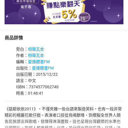
商品詳情
旁白：
相聲瓦舍
作者：
相聲瓦舍
編輯：
愛播聽書FM
出版社：
愛播聽書FM
出版日期：2015/12/22
語言：中文
ISBN：7374577062740
時長：01:46:41
《惡鄰依依2011》，不僅夾雜一些台語來製造笑料，也有一段非常
精彩的楊麗花歌仔戲。表演者口技從鳥鳴獸嚎，到模擬全世界人類
各民族語言與歌唱，發揮得淋漓盡致。這也呈現台灣觀眾的水準也
已國際化，每個人都會華語、台語，並分得出原住民語、日語、法