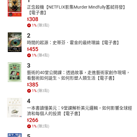
1
正念殺機【NETFLIX影集Murder Mindfully蓄弒待發】
【電子書】
308
$
1
%
(賺
3
點)
2
時間的起源：史蒂芬．霍金的最終理論【電子書】
455
$
1
%
(賺
4
點)
3
藝術的40堂公開課：透過故事，走進藝術家創作現場，
看藝術如何誕生、如何形塑人類生活【電子書】
385
$
1
%
(賺
3
點)
4
一本書讀懂美元：9堂課解析美元邏輯，如何影響全球經
濟和每個人的投資【電子書】
266
$
1
%
(賺
2
點)
5