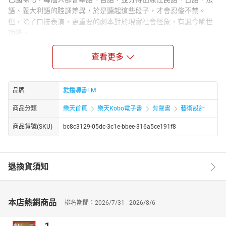
語、義大利語的腔調差異，於是聽起這些段子，才會忍俊不禁。
但，除了口技表演，更重要的劇本對於現實社會怪象，有諷今喻世
功能。
講者簡介：
查看更多
【相聲瓦舍】的相聲，不打高空，不唱高調，不唬嚨大家，不吐槽
自己，不施類固醇，不用普拿疼。在歷史軌跡盤旋，在日常生活跳
躍，在閒聊之中發想，在飯前飯後創造。只要聽眾喜歡聽，聽得過
癮，【相聲瓦舍】與大家在一起！
品牌
愛播聽書FM
章節：
商品分類
樂天首頁
樂天Kobo電子書
有聲書
藝術設計
01序
02段子一【婊子】
商品貨號(SKU)
bc8c3129-05dc-3c1e-bbee-316a5ce191f8
03段子二【妃子】
04過場
05主題曲 雪盒
退換貨須知
06段子三【馬子】
07過場
08段子四【奶子】
本店熱銷商品
排名期間：2026/7/31 - 2026/8/6