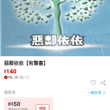
日本購物
電子/紙本書
HOT
惡鄰依依【有聲書】
140
$
1%
(賺1點)
優惠券
一鍵全領
50
$
折
領取
滿555元可用