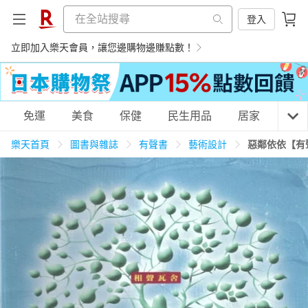
登入
立即加入樂天會員，讓您邊購物邊賺點數！
購物網分類
免運
美食
保健
民生用品
居家
3C
樂天首頁
圖書與雜誌
有聲書
藝術設計
惡鄰依依【有
天天免運
美食蛋糕
養生保健
民生用品
居家生活
3C家電
運動休閒
親子玩具
女裝
男裝
化妝保養
情趣用品