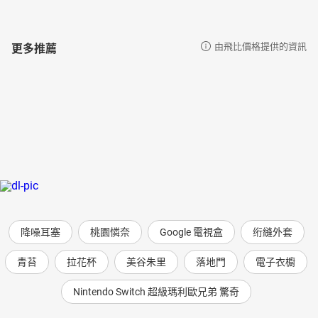
更多推薦
由飛比價格提供的資訊
降噪耳塞
桃園憐奈
Google 電視盒
绗縫外套
青苔
拉花杯
美谷朱里
落地門
電子衣櫥
Nintendo Switch 超級瑪利歐兄弟 驚奇