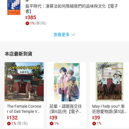
扁平時代：演算法如何限縮我們的品味與文化【電子
書】
385
$
1
%
(賺
3
點)
查看更多
本店最新到貨
The Female Corone
前輩，請跟我交往
May I help you? 漸
r of Dali Temple Vo
(第6話)完【電子
近戀愛物語(第5話)
l.6【有聲書】
書】
【電子書】
132
39
39
$
$
$
1
%
(賺
1
點)
1
%
1
%