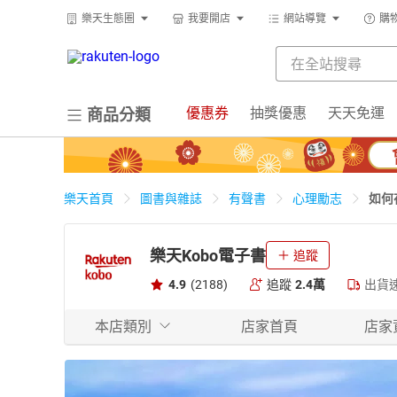
樂天生態圈
我要開店
網站導覽
購
優惠券
抽獎優惠
天天免運
商品分類
如何
樂天首頁
圖書與雜誌
有聲書
心理勵志
樂天Kobo電子書
追蹤
4.9
(2188)
追蹤
2.4萬
出貨
本店類別
店家首頁
店家