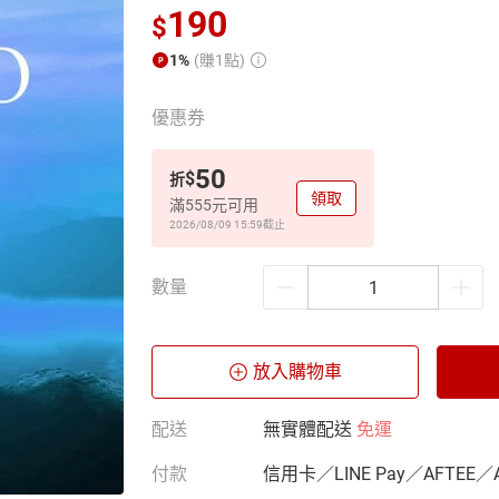
190
$
1%
(賺1點)
優惠券
50
$
折
領取
滿555元可用
2026/08/09 15:59
截止
數量
放入購物車
配送
無實體配送
免運
付款
信用卡／LINE Pay／AFTEE／