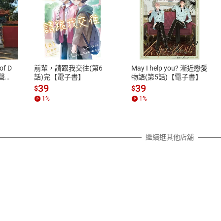
式
退換貨規範
、LINE PAY、AFTEE
本店是否提供消費者保護法七日猶
之權利，遽消費者保護法及通訊交
of D
前輩，請跟我交往(第6
May I help you? 漸近戀愛
除權合理例外情事適用準則，依商
有聲
話)完【電子書】
物語(第5話)【電子書】
質各有不同規定。詳細退換貨說明
39
39
$
$
照各商品說明。
1
%
1
%
詳細說明
繼續逛其他店舖