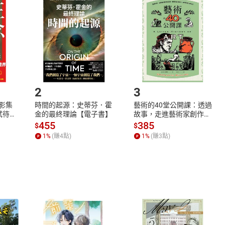
品
放入
購物車
登入
帳號
欲取消訂單或辦理退貨時，請登入樂天市場，並於「我的訂單」
Shopping cart
Login
將依您的申請進行審核，待審核通過後將為您辦理退款事宜。
市場須以整筆訂單為單位進行取消/退貨，恕無法以單支商品取消
如何開始使用？
.選擇閱讀載具
Step2.
2
3
X影集
時間的起源：史蒂芬．霍
藝術的40堂公開課：透過
蓄弒待
金的最終理論【電子書】
故事，走進藝術家創作現
場，看藝術如何誕生、如
455
385
$
$
何形塑人類生活【電子
1
%
(賺
4
點)
1
%
(賺
3
點)
書】