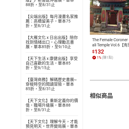
版】》新書延伸書展，單本
88折，至8/31止
付款方
【尖端出版】每月漫畫名家推
薦：高橋留美子，單本75
折，至8/31止
ATM轉帳、信用卡
【大雁文化 x 日出出版】陪你
The Female Coroner 
找到情緒出口，心理勵志書
ali Temple Vol.6【
展，單本85折，至9/10止
書】
132
$
1
%
(賺
1
點)
【天下生活 x 康健出版】享受
自己喜歡的生活，單本85
折，至9/15止
【臺灣商務】解碼歷史書展~
穿梭時空的閱讀冒險，單本
85折，至8/31止
相似商品
【天下文化】重新定義你的價
值，職場升級展，單本88
折，至8/31止
【天下文化】理解今天，才能
預見明天。世界變局展，單本