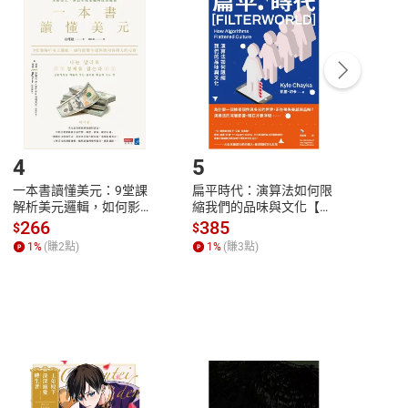
付款
方式
完成
訂單
中點選「瀏覽訂單明細」
>
「申請取消訂單
/
退
Payment
Complete
/退貨。
登入帳號，下載書籍後看書
4
5
6
一本書讀懂美元：9堂課
扁平時代：演算法如何限
本物
解析美元邏輯，如何影響
縮我們的品味與文化【電
說，
全球經濟和每個人的投資
子書】
來】
266
385
28
$
$
$
【電子書】
1
%
(賺
2
點)
1
%
(賺
3
點)
1
%