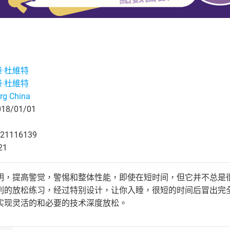
滕·杜維特
滕·杜維特
rg China
8/01/01
21116139
21
明，提高警觉，警惕和整体性能，即使在短时间，但它并不总是
的放松练习，经过特别设计，让你入睡，很短的时间后冒出完全rev
实现灵活的和必要的技术深度放松。