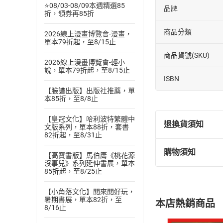
⭐08/03-08/09本週精選85
品牌
折，領券再85折
商品分類
2026線上漫畫博覽會-漫畫，
單本79折起，至8/15止
商品貨號(SKU)
2026線上漫畫博覽會-輕小
說，單本79折起，至8/15止
ISBN
【臉譜出版】出版社推薦，單
本85折，至8/8止
【皇冠文化】哈利波特繁體中
退換貨須知
文版系列，單本88折，套書
82折起，至8/31止
購物須知
【高寶書版】馬伯庸《桃花源
退換貨規定：
沒事兒》系列延伸書展，單本
(
一
)
依
消費
85折起，至8/25止
內容或一經提
購書須知
【小角落文化】閱來閱好玩，
定。
暑期書展，單本82折，至
本店熱銷商品
(
二
)
消費者
8/16止
且已下載
/
存