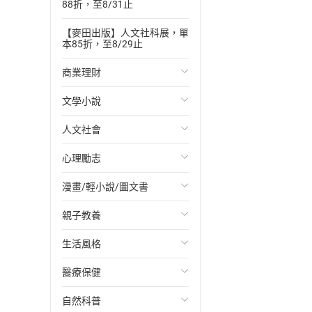
88折，至8/31止
【麥田出版】人文社科展，單
本85折，至8/29止
商業理財
文學小說
投資理財
人文社會
經濟/趨勢
歐美文學
心理勵志
財務/金融
日本文學
國際關係
漫畫/輕小說/圖文書
管理/領導
韓國文學
政治
心靈成長/情緒
親子教養
職場工作術
華文文學
社會科學
人際關係
輕小說
生活風格
成功法
經典文學
台灣/中國歷史
兩性關係
奇幻/科幻
教育現場
醫療保健
行銷/廣告
成長/家庭生活小說
日/韓歷史
心理學
愛情故事
兒童文學/故事
飲食/食譜
自然科普
傳記
懸疑/推理小說
其他歷史/史學
職場/社會寫實
兒童科普/學習
健身/美顏
健康/養生