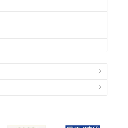
準則
第
2
條第
5
款之規定，「非以有形媒介提供之數位
，不適用消保法第
19
條第
1
項七日內無條件退貨之規
非以有形媒介提供之數位內容，消費者同意若訂購後