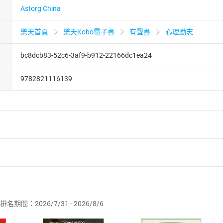
Astorg China
樂天首頁
樂天Kobo電子書
有聲書
心理勵志
bc8dcb83-52c6-3af9-b912-22166dc1ea24
9782821116139
者保護法
第
19
條第
1
項後段
暨
通訊交易解除權合理例外情事適用
供即為完成之線上服務，經消費者事先同意始提供。」 之商品
排名期間：2026/7/31 - 2026/8/6
訂購本店鋪之商品即代表知悉本店鋪所銷售之商品為電子書，屬
取電子書，不得請求退貨退款。