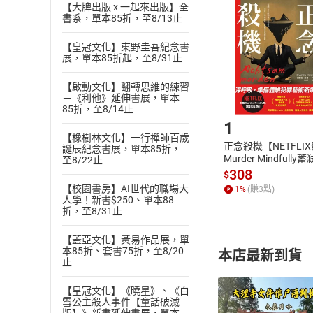
挑選
商
【大牌出版 x 一起來出版】全
退貨方式：您
書系，單本85折，至8/13止
Choose
貨」，本店鋪
【皇冠文化】東野圭吾紀念書
請注意，樂天
展，單本85折起，至8/31止
購書後，
【啟動文化】翻轉思維的練習
－《利他》延伸書展，單本
Step1
85折，至8/14止
1
【橡樹林文化】一行禪師百歲
正念殺機【NETFLI
誕辰紀念書展，單本85折，
Murder Mindfully
至8/22止
發】【電子書】
308
$
【校園書房】AI世代的職場大
1
%
(賺
3
點)
人學！新書$250、單本88
折，至8/31止
【蓋亞文化】黃易作品展，單
本85折、套書75折，至8/20
本店最新到貨
止
【皇冠文化】《曉星》、《白
雪公主殺人事件【童話破滅