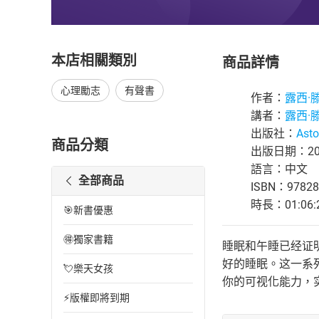
本店相關類別
商品詳情
心理勵志
有聲書
作者：
露西·
講者：
露西·
出版社：
Asto
商品分類
出版日期：201
語言：中文
全部商品
ISBN：97828
時長：01:06:
🎯新書優惠
🉐獨家書籍
睡眠和午睡已经证
好的睡眠。这一系列
💘樂天女孩
你的可视化能力，
⚡版權即將到期