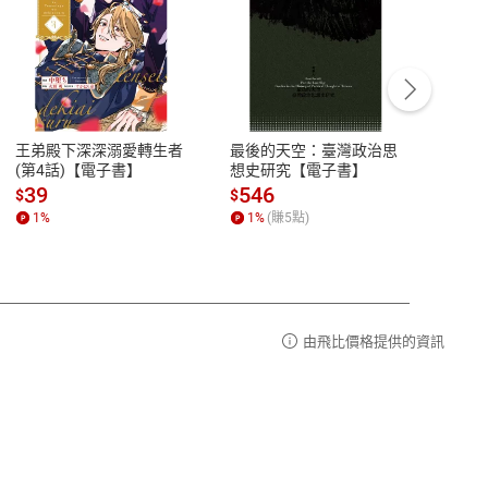
客服資訊
豫期
服務時間：週一到週五 10:00-12:00、
易解
13:00-17:00 (國定假日及例假日休息)
王弟殿下深深溺愛轉生者
最後的天空：臺灣政治思
鬼島
品性
客服電話：0080-1857077
(第4話)【電子書】
想史研究【電子書】
小事
請參
客服信箱：
聯絡店家
39
546
33
$
$
$
1
%
1
%
(賺
5
點)
1
%
由飛比價格提供的資訊