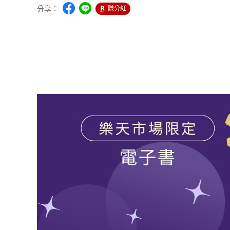
分享：
賺分紅