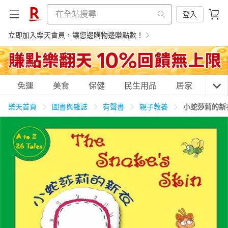
登入
立即加入樂天會員，讓您邊購物邊賺點數！
購物網分類
免運
美食
保健
民生用品
居家
3C
樂天首頁
圖書與雜誌
有聲書
親子教養
小蛇莎莉的新衣 
天天免運
美食蛋糕
養生保健
民生用品
居家生活
3C家電
運動休閒
親子玩具
女裝
男裝
化妝保養
情趣用品