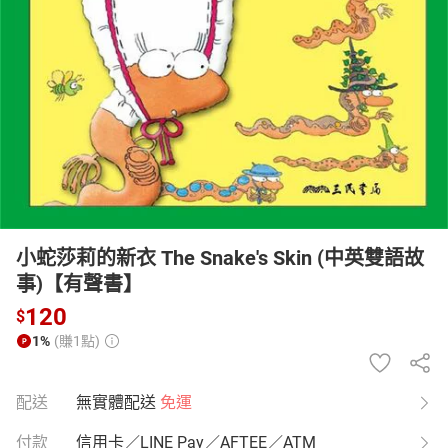
日本購物
電子/紙本書
HOT
小蛇莎莉的新衣 The Snake's Skin (中英雙語故
事)【有聲書】
120
$
1%
(賺1點)
配送
無實體配送
免運
付款
信用卡／LINE Pay／AFTEE／ATM