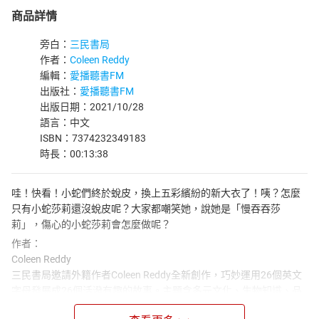
商品詳情
旁白：
三民書局
作者：
Coleen Reddy
編輯：
愛播聽書FM
出版社：
愛播聽書FM
出版日期：2021/10/28
語言：中文
ISBN：7374232349183
時長：00:13:38
哇！快看！小蛇們終於蛻皮，換上五彩繽紛的新大衣了！咦？怎麼
只有小蛇莎莉還沒蛻皮呢？大家都嘲笑她，說她是「慢吞吞莎
莉」，傷心的小蛇莎莉會怎麼做呢？
作者：
Coleen Reddy
三民書局邀請外籍作者Coleen Reddy全新創作，巧妙運用26個英文
字母發展成26個活潑有趣的故事。主題含多元文化、生物知識、品
格教育等。