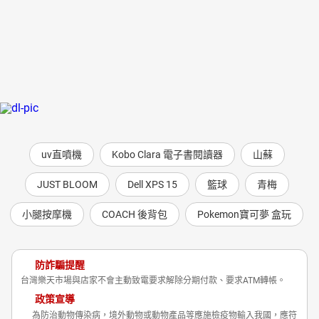
uv直噴機
Kobo Clara 電子書閱讀器
山蘇
JUST BLOOM
Dell XPS 15
籃球
青梅
小腿按摩機
COACH 後背包
Pokemon寶可夢 盒玩
防詐騙提醒
台灣樂天市場與店家不會主動致電要求解除分期付款、要求ATM轉帳。
政策宣導
為防治動物傳染病，境外動物或動物產品等應施檢疫物輸入我國，應符