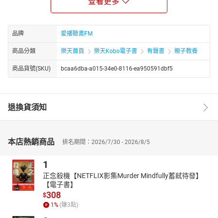
查看更多
章節：
01小蛇莎莉的新衣(英文原聲故事)
02小蛇莎莉的新衣(中文故事)
品牌
愛播聽書FM
03小蛇莎莉的新衣(生字)
商品分類
樂天首頁
樂天Kobo電子書
有聲書
親子教養
商品貨號(SKU)
bcaa6dba-a015-34e0-8116-ea950591dbf5
退換貨須知
本店熱銷商品
排名期間：2026/7/30 - 2026/8/5
1
正念殺機【NETFLIX影集Murder Mindfully蓄弒待發】
【電子書】
308
$
1
%
(賺
3
點)