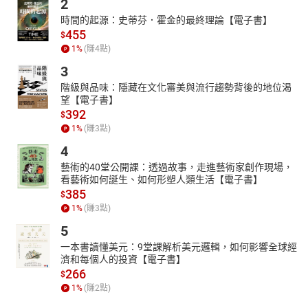
2
時間的起源：史蒂芬．霍金的最終理論【電子書】
455
$
1
%
(賺
4
點)
3
階級與品味：隱藏在文化審美與流行趨勢背後的地位渴
望【電子書】
392
$
1
%
(賺
3
點)
4
藝術的40堂公開課：透過故事，走進藝術家創作現場，
看藝術如何誕生、如何形塑人類生活【電子書】
385
$
1
%
(賺
3
點)
5
一本書讀懂美元：9堂課解析美元邏輯，如何影響全球經
濟和每個人的投資【電子書】
266
$
1
%
(賺
2
點)