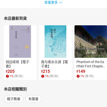
查看更多
本店最新到貨
钱边续琐【電子
我与南水北调【電
Phantom of the Ea
書】
子書】
rthen Fort Chapter
 4【有聲書】
205
215
149
$
$
$
1
%
(賺
2
點)
1
%
(賺
2
點)
1
%
(賺
1
點)
本店相關類別
親子教養
有聲書