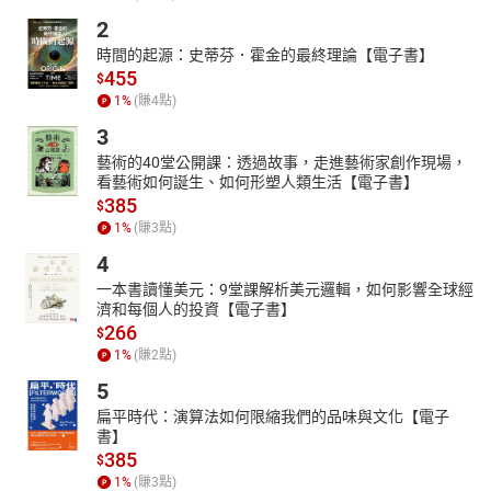
2
時間的起源：史蒂芬．霍金的最終理論【電子書】
455
$
1
%
(賺
4
點)
3
藝術的40堂公開課：透過故事，走進藝術家創作現場，
看藝術如何誕生、如何形塑人類生活【電子書】
385
$
1
%
(賺
3
點)
4
一本書讀懂美元：9堂課解析美元邏輯，如何影響全球經
濟和每個人的投資【電子書】
266
$
1
%
(賺
2
點)
5
扁平時代：演算法如何限縮我們的品味與文化【電子
書】
385
$
1
%
(賺
3
點)