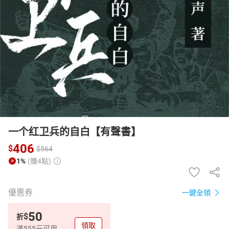
日本購物
電子/紙本書
HOT
一个红卫兵的自白【有聲書】
406
$
$
564
1%
(賺4點)
優惠券
一鍵全領
50
$
折
領取
滿555元可用