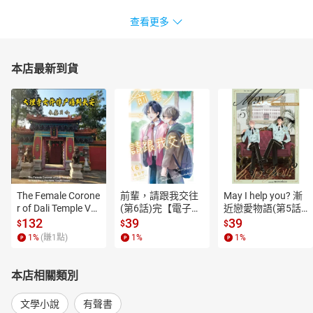
查看更多
本店最新到貨
The Female Corone
前輩，請跟我交往
May I help you? 漸
r of Dali Temple Vo
(第6話)完【電子
近戀愛物語(第5話)
l.6【有聲書】
書】
【電子書】
132
39
39
$
$
$
1
%
(賺
1
點)
1
%
1
%
本店相關類別
文學小說
有聲書