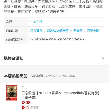
类、红袖标、红卫兵，大黄楼批斗，批斗父亲，三十元钱，美丽的
囚徒，卧轨，进京火车，到了北京，见到毛主席，离开四川，张珊
和姚舞，我回家了，家非家，“炮轰派”灭亡
品牌
中文在线
商品分類
樂天首頁
樂天Kobo電子書
有聲書
文學小說
商品貨號(SKU)
bcbfd798-7eef-322c-a520-04314f2667ce
退換貨須知
本店熱銷商品
排名期間：2026/7/31 - 2026/8/6
1
正念殺機【NETFLIX影集Murder Mindfully蓄弒待發】
【電子書】
308
$
1
%
(賺
3
點)