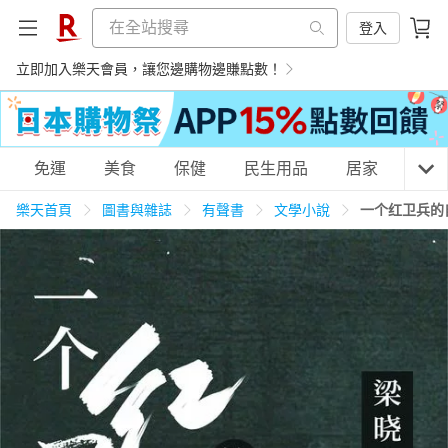
登入
立即加入樂天會員，讓您邊購物邊賺點數！
購物網分類
免運
美食
保健
民生用品
居家
3C
樂天首頁
圖書與雜誌
有聲書
文學小說
一个红卫兵的
天天免運
美食蛋糕
養生保健
民生用品
居家生活
3C家電
運動休閒
親子玩具
女裝
男裝
化妝保養
情趣用品