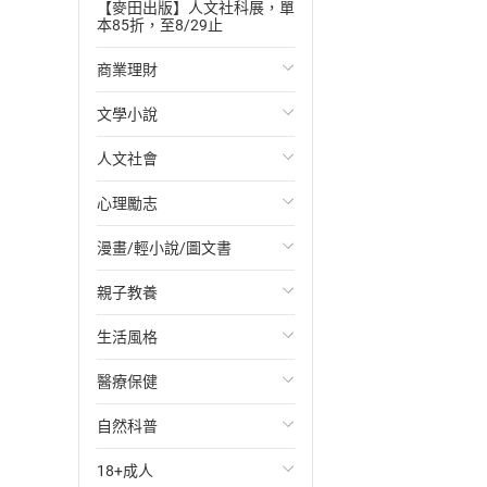
【麥田出版】人文社科展，單
本85折，至8/29止
商業理財
文學小說
投資理財
人文社會
經濟/趨勢
歐美文學
心理勵志
財務/金融
日本文學
國際關係
漫畫/輕小說/圖文書
管理/領導
韓國文學
政治
心靈成長/情緒
親子教養
職場工作術
華文文學
社會科學
人際關係
輕小說
生活風格
成功法
經典文學
台灣/中國歷史
兩性關係
奇幻/科幻
教育現場
醫療保健
行銷/廣告
成長/家庭生活小說
日/韓歷史
心理學
愛情故事
兒童文學/故事
飲食/食譜
自然科普
傳記
懸疑/推理小說
其他歷史/史學
職場/社會寫實
兒童科普/學習
健身/美顏
健康/養生
18+成人
商務/商學
科幻/奇幻小說
法律
懸疑/推理
育兒百科
運動/遊戲
常見疾病
生物科學