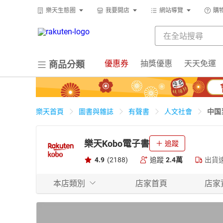
樂天生態圈
我要開店
網站導覽
購
優惠券
抽獎優惠
天天免運
商品分類
中国
樂天首頁
圖書與雜誌
有聲書
人文社會
樂天Kobo電子書
追蹤
4.9
(2188)
追蹤
2.4萬
出貨
本店類別
店家首頁
店家