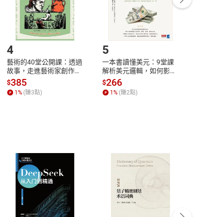
登入帳號，下載書籍後看書
4
5
6
藝術的40堂公開課：透過
一本書讀懂美元：9堂課
本物
故事，走進藝術家創作現
解析美元邏輯，如何影響
說，
場，看藝術如何誕生、如
全球經濟和每個人的投資
來】
385
266
28
$
$
$
何形塑人類生活【電子
【電子書】
1
%
(賺
3
點)
1
%
(賺
2
點)
1
%
書】
客服資訊