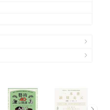
準則
第
2
條第
5
款之規定，「非以有形媒介提供之數位
，不適用消保法第
19
條第
1
項七日內無條件退貨之規
非以有形媒介提供之數位內容，消費者同意若訂購後
付款
方式
完成
訂單
中點選「瀏覽訂單明細」
>
「申請取消訂單
/
退
Payment
Complete
/退貨。