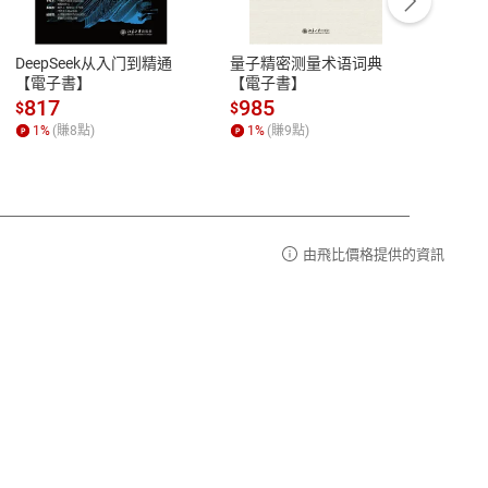
豫期
服務時間：週一到週五 10:00-12:00、
易解
13:00-17:00 (國定假日及例假日休息)
DeepSeek从入门到精通
量子精密测量术语词典
新西
品性
客服電話：0080-1857077
【電子書】
【電子書】
计研
請參
客服信箱：
聯絡店家
817
985
98
$
$
$
1
%
(賺
8
點)
1
%
(賺
9
點)
1
%
由飛比價格提供的資訊