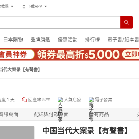
物教學
下載APP
日本購物
品牌旗艦
優惠活動
排行榜
電子書/紙本
当代大案录【有聲書】
速度
1 天
回應率
57%
人氣店家
電子發票
資訊頁面
配送與付款頁面
所有商品
中国当代大案录【有聲書】