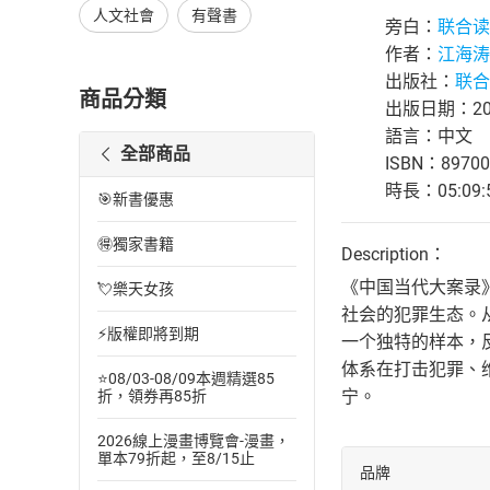
人文社會
有聲書
旁白：
联合读
作者：
江海涛
出版社：
联合
商品分類
出版日期：202
語言：中文
全部商品
ISBN：89700
時長：05:09:
🎯新書優惠
🉐獨家書籍
Description：
《中国当代大案录
💘樂天女孩
社会的犯罪生态。
⚡版權即將到期
一个独特的样本，
体系在打击犯罪、
⭐08/03-08/09本週精選85
宁。
折，領券再85折
2026線上漫畫博覽會-漫畫，
單本79折起，至8/15止
品牌