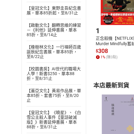
購書後，
【皇冠文化】東野圭吾紀念書
展，單本85折起，至8/31止
Step1
【啟動文化】翻轉思維的練習
1
－《利他》延伸書展，單本
85折，至8/14止
正念殺機【NETFLI
Murder Mindfully
【橡樹林文化】一行禪師百歲
發】【電子書】
308
$
誕辰紀念書展，單本85折，
至8/22止
1
%
(賺
3
點)
【校園書房】AI世代的職場大
人學！新書$250、單本88
折，至8/31止
本店最新到貨
【蓋亞文化】黃易作品展，單
本85折、套書75折，至8/20
止
【皇冠文化】《曉星》、《白
雪公主殺人事件【童話破滅
版】》新書延伸書展，單本
付款方
88折，至8/31止