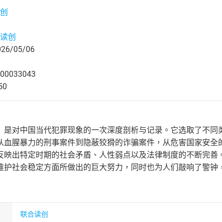
创
读创
6/05/06
00033043
50
》是对中国当代犯罪现象的一次深度剖析与记录。它选取了不同
从血腥暴力的刑事案件到隐蔽狡猾的诈骗案件，从危害国家安全
反映出特定时期的社会矛盾、人性弱点以及法律制度的不断完善
维护社会稳定方面所做出的巨大努力，同时也为人们敲响了警钟
联合读创