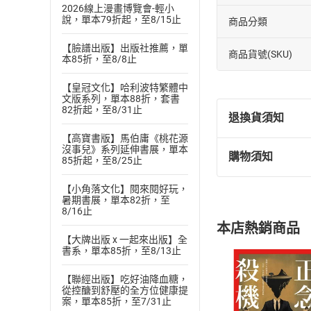
2026線上漫畫博覽會-輕小
說，單本79折起，至8/15止
商品分類
【臉譜出版】出版社推薦，單
商品貨號(SKU)
本85折，至8/8止
【皇冠文化】哈利波特繁體中
文版系列，單本88折，套書
82折起，至8/31止
退換貨須知
【高寶書版】馬伯庸《桃花源
沒事兒》系列延伸書展，單本
購物須知
85折起，至8/25止
退換貨規定：
(
一
)
依
消費
【小角落文化】閱來閱好玩，
內容或一經提
暑期書展，單本82折，至
購書須知
8/16止
定。
本店熱銷商品
(
二
)
消費者
【大牌出版 x 一起來出版】全
且已下載
/
存
書系，單本85折，至8/13止
挑選
商
退貨方式：您
Choose
【聯經出版】吃好油降血糖，
貨」，本店鋪
從控醣到舒壓的全方位健康提
案，單本85折，至7/31止
請注意，樂天