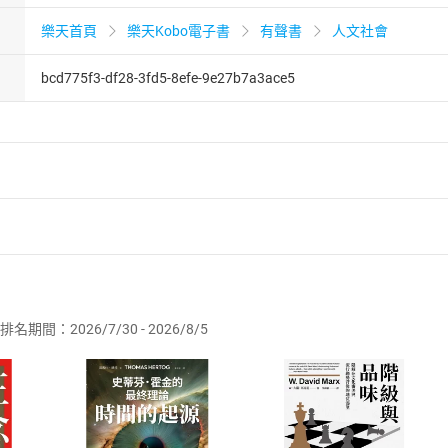
樂天首頁
樂天Kobo電子書
有聲書
人文社會
bcd775f3-df28-3fd5-8efe-9e27b7a3ace5
者保護法
第
19
條第
1
項後段
暨
通訊交易解除權合理例外情事適用
供即為完成之線上服務，經消費者事先同意始提供。」 之商品
排名期間：2026/7/30 - 2026/8/5
訂購本店鋪之商品即代表知悉本店鋪所銷售之商品為電子書，屬
取電子書，不得請求退貨退款。
品
放入
購物車
登入
帳號
欲取消訂單或辦理退貨時，請登入樂天市場，並於「我的訂單」
Shopping cart
Login
將依您的申請進行審核，待審核通過後將為您辦理退款事宜。
市場須以整筆訂單為單位進行取消/退貨，恕無法以單支商品取消