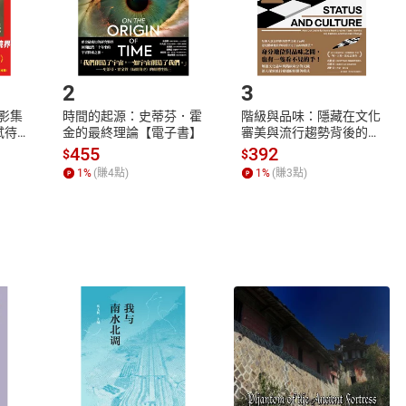
如何開始使用？
.選擇閱讀載具
Step2.
2
3
X影集
時間的起源：史蒂芬．霍
階級與品味：隱藏在文化
蓄弒待
金的最終理論【電子書】
審美與流行趨勢背後的地
位渴望【電子書】
455
392
$
$
1
%
(賺
4
點)
1
%
(賺
3
點)
式
退換貨規範