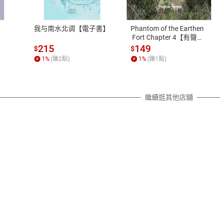
、LINE PAY、AFTEE
本店是否提供消費者保護法七日猶
之權利，遽消費者保護法及通訊交
我与南水北调【電子書】
Phantom of the Earthen
除權合理例外情事適用準則，依商
 Fort Chapter 4【有聲
書】
質各有不同規定。詳細退換貨說明
215
149
$
$
照各商品說明。
1
%
(賺
2
點)
1
%
(賺
1
點)
詳細說明
繼續逛其他店舖