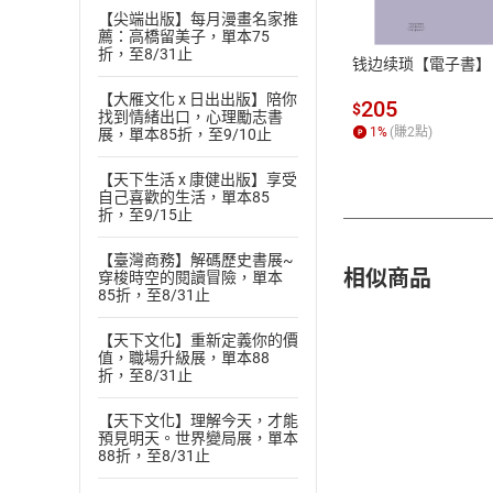
【尖端出版】每月漫畫名家推
ATM轉帳、信用卡
薦：高橋留美子，單本75
折，至8/31止
钱边续琐【電子書】
【大雁文化 x 日出出版】陪你
205
$
找到情緒出口，心理勵志書
1
%
(賺
2
點)
展，單本85折，至9/10止
【天下生活 x 康健出版】享受
自己喜歡的生活，單本85
折，至9/15止
【臺灣商務】解碼歷史書展~
相似商品
穿梭時空的閱讀冒險，單本
85折，至8/31止
【天下文化】重新定義你的價
值，職場升級展，單本88
折，至8/31止
【天下文化】理解今天，才能
預見明天。世界變局展，單本
88折，至8/31止