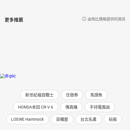
更多推薦
由飛比價格提供的資訊
新世紀福音戰士
住宿券
馬頭魚
HONDA本田 CR-V 6
傳真機
手持電風扇
LOEWE Hammock
貨櫃屋
台北名產
砧板