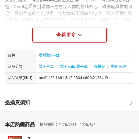
裡，Carol老師會引導你一層層深入你的情緒核心，碰觸最真實的自
己， 啟發內在的力量與愛，協助你卸下情緒的包袱，釋放深藏的痛
苦種子，找到心靈的平靜與寧靜，重新認識自己、接受自己，重建
自信。
查看更多
播講介紹：
美國康乃爾大學電機系學士、碩士，加州大學洛杉磯分校MBA企管
碩士。曾於IBM、GM，等大型跨國企業。一九九○年開始創業。
品牌
愛播聽書FM
因一場婚變，接觸到能量心理學療法，PSYCH-K、NLP（Neuro-
linguistic programming）、EFT（Emotional Freedom
商品分類
樂天首頁
樂天Kobo電子書
有聲書
醫療保健
Techniques）等，更取得證書，成為專業教練。
商品貨號(SKU)
bcef1123-1601-3ef0-9834-e80f421234d9
師承，國際潛能激勵大師 Anthony Robbins，EFT 創始者 Gary
Craig，NLP創始者 Dr. Richard Bandler ，與Psych-K©創始者 Rob
Williams，等。國際知名情緒療癒大師，更獲得高績效教練、國際神
經語言程式學NLP專業教練、美國深層情緒釋放EFT專業引導師與
退換貨須知
Psych-K© 療癒師等，專業認證。
Carol老師是台灣EFT先驅者，懷抱極大熱誠，分享EFT的運用，希
望協助處於情緒困擾的人，排出情緒毒素、提升正面能量，讓平
本店熱銷商品
排名期間：2026/7/31 - 2026/8/6
靜、喜悅與愛進入生命的每一天。深信只要正確的方法在手，人人
都能獲得情緒上的自由以及財務上的富足，為此她創立生命火花講