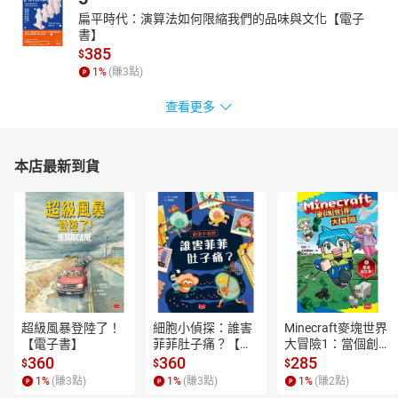
扁平時代：演算法如何限縮我們的品味與文化【電子
16.運用EFT幫助自己與他人情緒排毒Q&A
書】
385
$
1
%
(賺
3
點)
查看更多
本店最新到貨
超級風暴登陸了！
細胞小偵探：誰害
Minecraft麥塊世界
【電子書】
菲菲肚子痛？【電
大冒險1：當個創世
子書】
神！【電子書】
360
360
285
$
$
$
1
%
(賺
3
點)
1
%
(賺
3
點)
1
%
(賺
2
點)