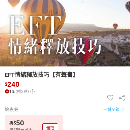
日本購物
電子/紙本書
HOT
EFT情緒釋放技巧【有聲書】
240
$
1%
(賺2點)
優惠券
一鍵全領
50
$
折
領取
滿555元可用