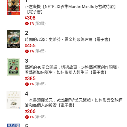
1
堂和吸引力網路營銷公司，幫助世人實現夢想。
正念殺機【NETFLIX影集Murder Mindfully蓄弒待發】
【電子書】
章節名稱：
308
$
01.為什麼情緒管理、排毒很重要？
1
%
(賺
3
點)
02.簡短介紹
2
03.因為愛--我與EFT的接觸，從一段人生故事開始說起
時間的起源：史蒂芬．霍金的最終理論【電子書】
04.情緒樹：如何利用情緒樹找到深根蒂固的信念
455
$
05.EFT情緒排毒敲打操 敲拍位置介紹
1
%
(賺
4
點)
06.十大情緒之一：難以負荷的沉重感
3
07.十大情緒之二：不斷的自我批判
藝術的40堂公開課：透過故事，走進藝術家創作現場，
看藝術如何誕生、如何形塑人類生活【電子書】
08.十大情緒之三：逃避現實
385
$
09.十大情緒之四：拖延和自我破壞
1
%
(賺
3
點)
10十大情緒之五：罪惡感和自責
4
11.十大情緒之六：自我設限
一本書讀懂美元：9堂課解析美元邏輯，如何影響全球經
12.十大情緒之七：對某些事成癮
濟和每個人的投資【電子書】
266
13.十大情緒之八：對不可預知的改變感到恐懼
$
1
%
(賺
2
點)
14.十大情緒之九：害怕承受不起的失敗
5
15.十大情緒之十：控制不了的憤怒