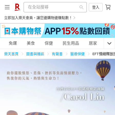
登入
立即加入樂天會員，讓您邊購物邊賺點數！
購物網分類
免運
美食
保健
民生用品
居家
3C
樂天首頁
圖書與雜誌
有聲書
醫療保健
EFT情緒釋
天天免運
美食蛋糕
養生保健
民生用品
居家生活
3C家電
運動休閒
親子玩具
女裝
男裝
化妝保養
情趣用品