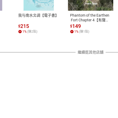
、LINE PAY、AFTEE
本店是否提供消費者保護法七日猶
之權利，遽消費者保護法及通訊交
我与南水北调【電子書】
Phantom of the Earthen
除權合理例外情事適用準則，依商
 Fort Chapter 4【有聲
書】
質各有不同規定。詳細退換貨說明
215
149
$
$
照各商品說明。
1
%
(賺
2
點)
1
%
(賺
1
點)
詳細說明
繼續逛其他店舖