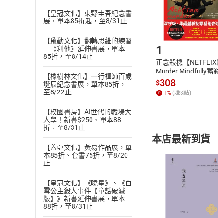
購書後，
【皇冠文化】東野圭吾紀念書
展，單本85折起，至8/31止
Step1
【啟動文化】翻轉思維的練習
1
－《利他》延伸書展，單本
85折，至8/14止
正念殺機【NETFLI
Murder Mindfully
【橡樹林文化】一行禪師百歲
發】【電子書】
308
$
誕辰紀念書展，單本85折，
至8/22止
1
%
(賺
3
點)
【校園書房】AI世代的職場大
人學！新書$250、單本88
折，至8/31止
本店最新到貨
【蓋亞文化】黃易作品展，單
本85折、套書75折，至8/20
止
【皇冠文化】《曉星》、《白
雪公主殺人事件【童話破滅
版】》新書延伸書展，單本
付款方
88折，至8/31止