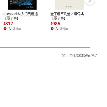
豫期
服務時間：週一到週五 10:00-12:00、
易解
13:00-17:00 (國定假日及例假日休息)
DeepSeek从入门到精通
量子精密测量术语词典
新西
品性
客服電話：0080-1857077
【電子書】
【電子書】
计研
請參
客服信箱：
聯絡店家
817
985
98
$
$
$
1
%
(賺
8
點)
1
%
(賺
9
點)
1
%
由飛比價格提供的資訊