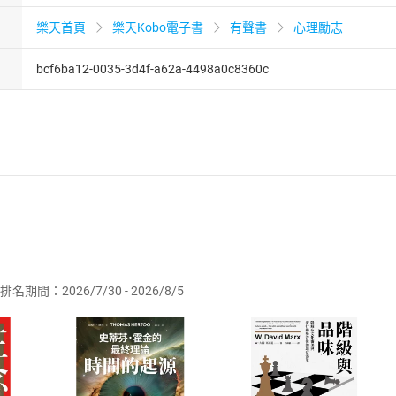
樂天首頁
樂天Kobo電子書
有聲書
心理勵志
bcf6ba12-0035-3d4f-a62a-4498a0c8360c
者保護法
第
19
條第
1
項後段
暨
通訊交易解除權合理例外情事適用
供即為完成之線上服務，經消費者事先同意始提供。」 之商品
排名期間：2026/7/30 - 2026/8/5
訂購本店鋪之商品即代表知悉本店鋪所銷售之商品為電子書，屬
取電子書，不得請求退貨退款。
品
放入
購物車
登入
帳號
欲取消訂單或辦理退貨時，請登入樂天市場，並於「我的訂單」
Shopping cart
Login
將依您的申請進行審核，待審核通過後將為您辦理退款事宜。
市場須以整筆訂單為單位進行取消/退貨，恕無法以單支商品取消