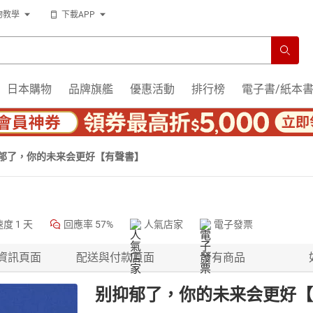
物教學
下載APP
日本購物
品牌旗艦
優惠活動
排行榜
電子書/紙本
郁了，你的未来会更好【有聲書】
速度
1 天
回應率
57%
人氣店家
電子發票
資訊頁面
配送與付款頁面
所有商品
别抑郁了，你的未来会更好【