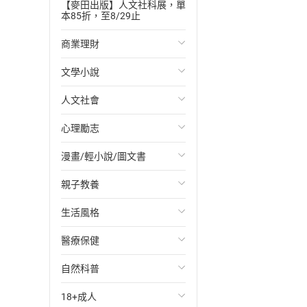
【麥田出版】人文社科展，單
本85折，至8/29止
商業理財
文學小說
投資理財
人文社會
經濟/趨勢
歐美文學
心理勵志
財務/金融
日本文學
國際關係
漫畫/輕小說/圖文書
管理/領導
韓國文學
政治
心靈成長/情緒
親子教養
職場工作術
華文文學
社會科學
人際關係
輕小說
生活風格
成功法
經典文學
台灣/中國歷史
兩性關係
奇幻/科幻
教育現場
醫療保健
行銷/廣告
成長/家庭生活小說
日/韓歷史
心理學
愛情故事
兒童文學/故事
飲食/食譜
自然科普
傳記
懸疑/推理小說
其他歷史/史學
職場/社會寫實
兒童科普/學習
健身/美顏
健康/養生
18+成人
商務/商學
科幻/奇幻小說
法律
懸疑/推理
育兒百科
運動/遊戲
常見疾病
生物科學