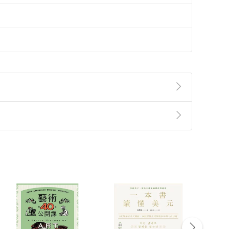
準則
第
2
條第
5
款之規定，「非以有形媒介提供之數位
，不適用消保法第
19
條第
1
項七日內無條件退貨之規
非以有形媒介提供之數位內容，消費者同意若訂購後
付款
方式
完成
訂單
中點選「瀏覽訂單明細」
>
「申請取消訂單
/
退
Payment
Complete
/退貨。