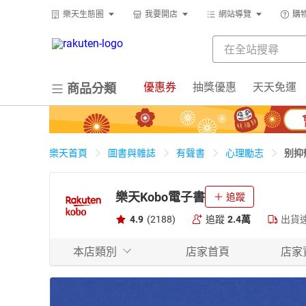
樂天生態圈
我要開店
網站導覽
購
優惠券
抽獎優惠
天天免運
商品分類
别抑
樂天首頁
圖書與雜誌
有聲書
心理勵志
樂天Kobo電子書
追蹤
4.9
(2188)
追蹤
2.4萬
出貨
本店類別
店家首頁
店家