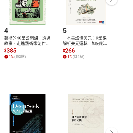
登入帳號，下載書籍後看書
4
5
6
藝術的40堂公開課：透過
一本書讀懂美元：9堂課
本物
故事，走進藝術家創作現
解析美元邏輯，如何影響
說，
場，看藝術如何誕生、如
全球經濟和每個人的投資
來】
385
266
28
$
$
$
何形塑人類生活【電子
【電子書】
1
%
(賺
3
點)
1
%
(賺
2
點)
1
%
書】
客服資訊