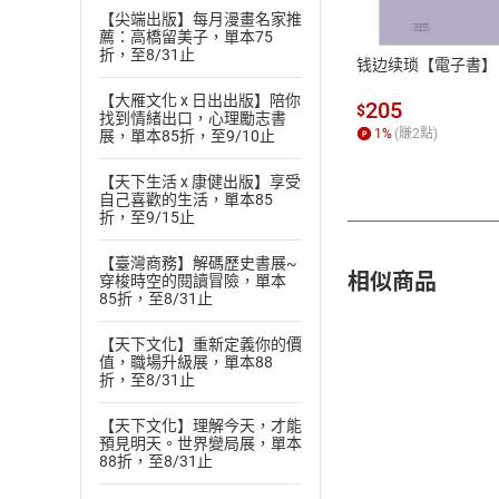
【尖端出版】每月漫畫名家推
ATM轉帳、信用卡
薦：高橋留美子，單本75
折，至8/31止
钱边续琐【電子書】
【大雁文化 x 日出出版】陪你
205
$
找到情緒出口，心理勵志書
1
%
(賺
2
點)
展，單本85折，至9/10止
【天下生活 x 康健出版】享受
自己喜歡的生活，單本85
折，至9/15止
【臺灣商務】解碼歷史書展~
相似商品
穿梭時空的閱讀冒險，單本
85折，至8/31止
【天下文化】重新定義你的價
值，職場升級展，單本88
折，至8/31止
【天下文化】理解今天，才能
預見明天。世界變局展，單本
88折，至8/31止