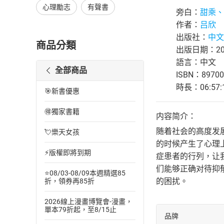
心理勵志
有聲書
旁白：
甜乘、
作者：
吕欣
出版社：
中文
商品分類
出版日期：202
語言：中文
全部商品
ISBN：89700
時長：06:57:
🎯新書優惠
🉐獨家書籍
内容简介：
随着社会的高度发
💘樂天女孩
的时候产生了心理
⚡版權即將到期
症患者的行列，让
们能够正确对待抑
⭐08/03-08/09本週精選85
的困扰。
折，領券再85折
2026線上漫畫博覽會-漫畫，
單本79折起，至8/15止
品牌