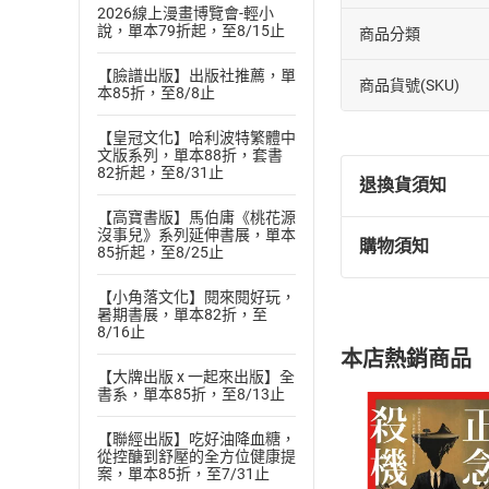
2026線上漫畫博覽會-輕小
說，單本79折起，至8/15止
商品分類
【臉譜出版】出版社推薦，單
商品貨號(SKU)
本85折，至8/8止
【皇冠文化】哈利波特繁體中
文版系列，單本88折，套書
82折起，至8/31止
退換貨須知
【高寶書版】馬伯庸《桃花源
沒事兒》系列延伸書展，單本
購物須知
85折起，至8/25止
退換貨規定：
(
一
)
依
消費
【小角落文化】閱來閱好玩，
內容或一經提
暑期書展，單本82折，至
購書須知
8/16止
定。
本店熱銷商品
(
二
)
消費者
【大牌出版 x 一起來出版】全
且已下載
/
存
書系，單本85折，至8/13止
挑選
商
退貨方式：您
Choose
【聯經出版】吃好油降血糖，
貨」，本店鋪
從控醣到舒壓的全方位健康提
案，單本85折，至7/31止
請注意，樂天