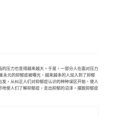
临的压力也变得越来越大。于是，一部分人在面对压力
人崔永元的抑郁症被曝光，越来越多的人加入到了抑郁
出发，从纠正人们对抑郁症认识的种种误区开始，使人
尽地使人们了解抑郁症，走出抑郁的沼泽，摆脱抑郁症