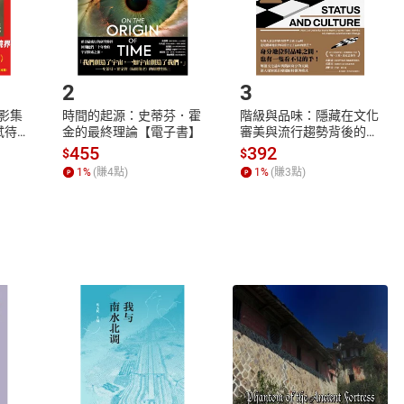
如何開始使用？
.選擇閱讀載具
Step2.
2
3
X影集
時間的起源：史蒂芬．霍
階級與品味：隱藏在文化
蓄弒待
金的最終理論【電子書】
審美與流行趨勢背後的地
位渴望【電子書】
455
392
$
$
1
%
(賺
4
點)
1
%
(賺
3
點)
式
退換貨規範