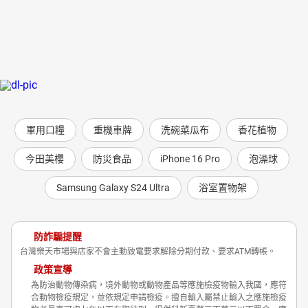
軍用口糧
重機車牌
洗碗菜瓜布
香花植物
今田美櫻
防災食品
iPhone 16 Pro
泡澡球
Samsung Galaxy S24 Ultra
浴室置物架
防詐騙提醒
台灣樂天市場與店家不會主動致電要求解除分期付款、要求ATM轉帳。
政策宣導
為防治動物傳染病，境外動物或動物產品等應施檢疫物輸入我國，應符
合動物檢疫規定，並依規定申請檢疫。擅自輸入屬禁止輸入之應施檢疫