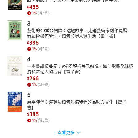
時間的起源：史蒂芬．霍金的最終理論【電子書】
455
$
1
%
(賺
4
點)
3
藝術的40堂公開課：透過故事，走進藝術家創作現場，
看藝術如何誕生、如何形塑人類生活【電子書】
385
$
1
%
(賺
3
點)
4
一本書讀懂美元：9堂課解析美元邏輯，如何影響全球經
濟和每個人的投資【電子書】
266
$
1
%
(賺
2
點)
5
扁平時代：演算法如何限縮我們的品味與文化【電子
書】
385
$
1
%
(賺
3
點)
查看更多