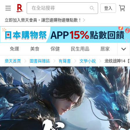
登入
立即加入樂天會員，讓您邊購物邊賺點數！
購物網分類
免運
美食
保健
民生用品
居家
3C
樂天首頁
圖書與雜誌
有聲書
文學小說
龙纹战神14
天天免運
美食蛋糕
養生保健
民生用品
居家生活
3C家電
運動休閒
親子玩具
女裝
男裝
化妝保養
情趣用品