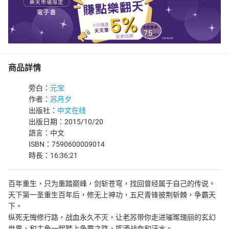
商品詳情
旁白：
元宝
作者：
苏月夕
出版社：
中文在线
出版日期：2015/10/20
語言：中文
ISBN：7590600009014
時長：16:36:21
百年重生，只为重踏巅峰，剑斩苍穹，找回曾经属于自己的传说。
天下第一圣重生百年后，修无上神功，五尺青锋披荆斩棘，争霸天
下。
纵死无悔修行路，战血永久不灭，让老苏带你走进璀璨瑰丽的玄幻
世界，和主角一起踏上争霸之路，挥洒战血和汗水。