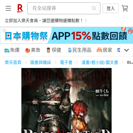
登入
立即加入樂天會員，讓您邊購物邊賺點數！
購物網分類
免運
美食
保健
民生用品
居家
3C
樂天首頁
圖書與雜誌
電子書
漫畫/輕小說/圖文書
BL
天天免運
美食蛋糕
養生保健
民生用品
居家生活
3C家電
運動休閒
親子玩具
女裝
男裝
化妝保養
情趣用品