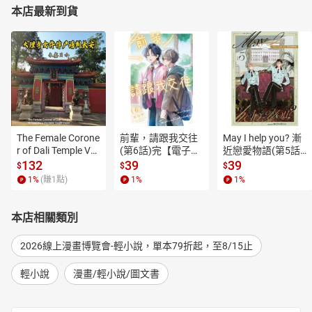
本店最新到貨
The Female Corone
前輩，請跟我交往
May I help you? 漸
r of Dali Temple Vo
(第6話)完【電子
近戀愛物語(第5話)
l.6【有聲書】
書】
【電子書】
132
39
39
$
$
$
1
%
(賺
1
點)
1
%
1
%
本店相關類別
2026線上漫畫博覽會-輕小說，單本79折起，至8/15止
輕小說
漫畫/輕小說/圖文書