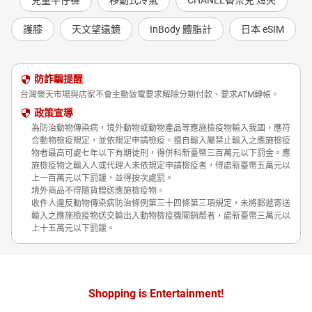
兒童牛仔褲
移動式冷氣
CHANEL香奈兒 短夾
護膝
天文望遠鏡
InBody 體脂計
日本 eSIM
防詐騙提醒
台灣樂天市場與店家不會主動致電要求解除分期付款、要求ATM轉帳。
政策宣導
為防治動物傳染病，境外動物或動物產品等應施檢疫物輸入我國，應符
合動物檢疫規定，並依規定申請檢疫。擅自輸入屬禁止輸入之應施檢疫
物者最高可處七年以下有期徒刑，得併科新臺幣三百萬元以下罰金。應
施檢疫物之輸入人或代理人未依規定申請檢疫者，得處新臺幣五萬元以
上一百萬元以下罰鍰，並得按次處罰。
境外商品不得隨貨贈送應施檢疫物。
收件人違反動物傳染病防治條例第三十四條第三項規定，未將郵遞寄送
輸入之應施檢疫物送交輸出入動物檢疫機關銷燬者，處新臺幣三萬元以
上十五萬元以下罰鍰。
Shopping is Entertainment!