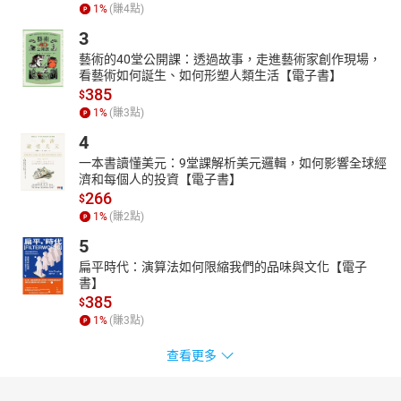
1
%
(賺
4
點)
3
藝術的40堂公開課：透過故事，走進藝術家創作現場，
看藝術如何誕生、如何形塑人類生活【電子書】
385
$
1
%
(賺
3
點)
4
一本書讀懂美元：9堂課解析美元邏輯，如何影響全球經
濟和每個人的投資【電子書】
266
$
1
%
(賺
2
點)
5
扁平時代：演算法如何限縮我們的品味與文化【電子
書】
385
$
1
%
(賺
3
點)
查看更多