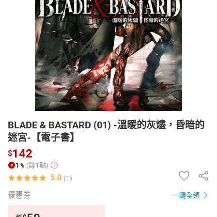
日本購物
電子/紙本書
HOT
BLADE & BASTARD (01) -溫暖的灰燼，昏暗的
迷宮-【電子書】
142
$
1%
(賺1點)
5.0
(1)
優惠券
一鍵全領