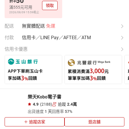
50
$
折
領取
滿555元可用
2026/08/09 15:59
截止
配送
無實體配送
免運
付款
信用卡／LINE Pay／AFTEE／ATM
信用卡優惠
樂天Kobo電子書
4.9
(2188)
追蹤
2.4萬
出貨速度
1 天
回應率
57%
追蹤店家
逛店舖