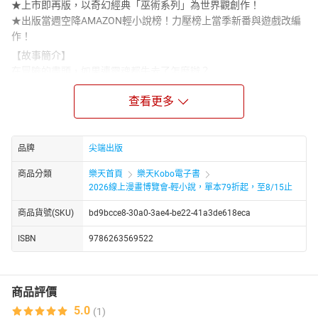
★上市即再版，以奇幻經典「巫術系列」為世界觀創作！
★出版當週空降AMAZON輕小說榜！力壓榜上當季新番與遊戲改編
作！
【故事簡介】
在冒險的盡頭，如果連靈魂都失去了怎麼辦？
「那時，下一個冒險者會做得很好的──」
查看更多
無人涉足的「迷宮」深處，發現了不應存在的冒險者屍體──復活後
失去了記憶的男人伊亞瑪斯，過著單獨潛入「迷宮」回收冒險者屍
體的生活。無論「蘇生」成功，抑或失敗了化為灰燼，他都毫不在
品牌
尖端出版
意地索取代價，其他冒險者對於這樣的態度既鄙視又另眼相看。遇
見瓦解的團隊中唯一的倖存者──人稱「廚餘」的少女劍士，使他布
商品分類
樂天首頁
樂天Kobo電子書
滿灰燼的日常生活開始產生變化！
2026線上漫畫博覽會-輕小說，單本79折起，至8/15止
蝸牛くも×so-bin的黑暗系奇幻巨作登場!!
商品貨號(SKU)
bd9bcce8-30a0-3ae4-be22-41a3de618eca
ISBN
9786263569522
商品評價
5.0
(1)