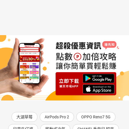
大湖草莓
AirPods Pro 2
OPPO Reno7 5G