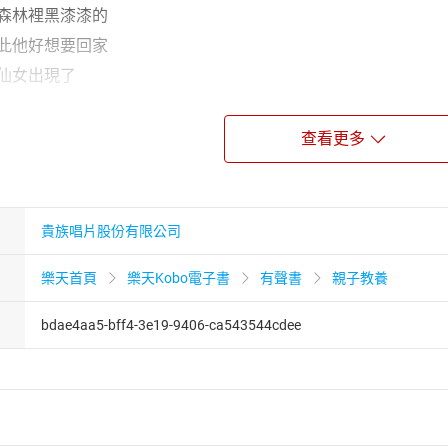
個森林裡黑漆漆的
因此他好想要回家
的仙女出現了
林裡迷路的小孩
木偶
查看更多
應做個乖小孩
說謊 鼻子就會變長
回來
貴族唱片股份有限公司
話 決定當一位乖小孩
樂天首頁
樂天Kobo電子書
有聲書
親子教養
 老公公因年紀太大而生病了
 很細心的照顧著老公公
bdae4aa5-bff4-3e19-9406-ca543544cdee
決定讓小木偶成為一個真正的小男孩
老公公快樂的生活在一起
功讀書 成為人人喜歡的好孩子