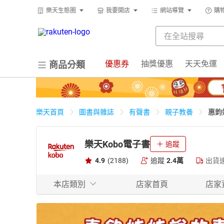
樂天生態圈
我要開店
網站導覽
購
優惠券
抽獎優惠
天天免運
商品分類
惠鈞
樂天首頁
圖書與雜誌
有聲書
親子教養
樂天Kobo電子書
追蹤
4.9
(2188)
追蹤
2.4萬
出貨
本店類別
店家首頁
店家