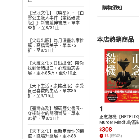
止
購物須知
退換貨規定：
【皇冠文化】《曉星》、《白
雪公主殺人事件【童話破滅
(
一
)
依
消費
版】》新書延伸書展，單本
內容或一經提
88折，至8/31止
購書須知
定。
本店熱銷商品
【尖端出版】每月漫畫名家推
(
二
)
消費者
薦：高橋留美子，單本75
且已下載
/
存
折，至8/31止
挑選
商
退貨方式：您
Choose
【大雁文化 x 日出出版】陪你
貨」，本店鋪
找到情緒出口，心理勵志書
展，單本85折，至9/10止
請注意，樂天
購書後，
【天下生活 x 康健出版】享受
自己喜歡的生活，單本85
折，至9/15止
Step1
1
【臺灣商務】解碼歷史書展~
穿梭時空的閱讀冒險，單本
正念殺機【NETFLI
85折，至8/31止
Murder Mindfully
發】【電子書】
308
$
【天下文化】重新定義你的價
值，職場升級展，單本88
1
%
(賺
3
點)