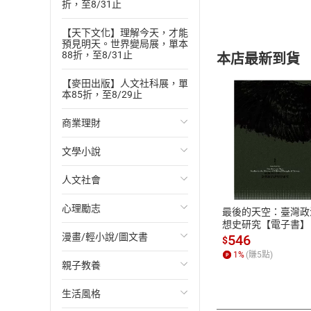
折，至8/31止
【天下文化】理解今天，才能
預見明天。世界變局展，單本
88折，至8/31止
本店最新到貨
【麥田出版】人文社科展，單
本85折，至8/29止
商業理財
文學小說
投資理財
付款方
人文社會
經濟/趨勢
歐美文學
ATM轉帳、信用卡
心理勵志
財務/金融
日本文學
國際關係
最後的天空：臺灣政
想史研究【電子書】
漫畫/輕小說/圖文書
管理/領導
韓國文學
政治
心靈成長/情緒
546
$
1
%
(賺
5
點)
親子教養
職場工作術
華文文學
社會科學
人際關係
輕小說
生活風格
成功法
經典文學
台灣/中國歷史
兩性關係
奇幻/科幻
教育現場