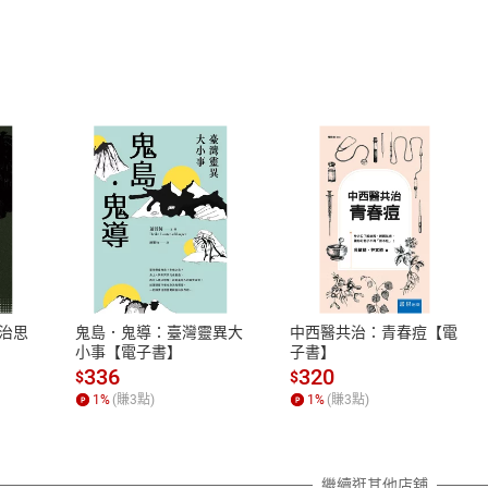
式
退換貨規範
、LINE PAY、AFTEE
本店是否提供消費者保護法七日猶
之權利，遽消費者保護法及通訊交
治思
鬼島．鬼導：臺灣靈異大
中西醫共治：青春痘【電
除權合理例外情事適用準則，依商
小事【電子書】
子書】
質各有不同規定。詳細退換貨說明
336
320
$
$
照各商品說明。
1
%
(賺
3
點)
1
%
(賺
3
點)
詳細說明
繼續逛其他店舖