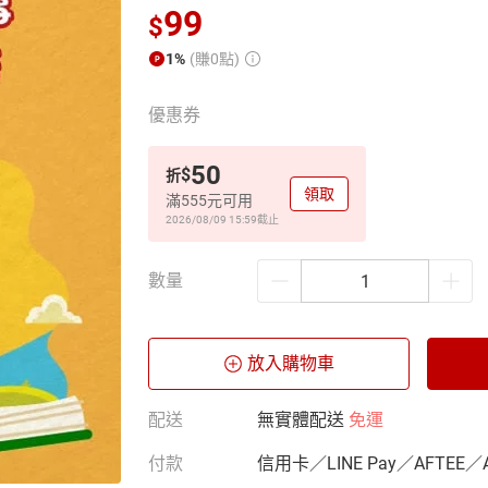
99
$
1%
(賺0點)
優惠券
50
$
折
領取
滿555元可用
2026/08/09 15:59
截止
數量
放入購物車
配送
無實體配送
免運
付款
信用卡／LINE Pay／AFTEE／