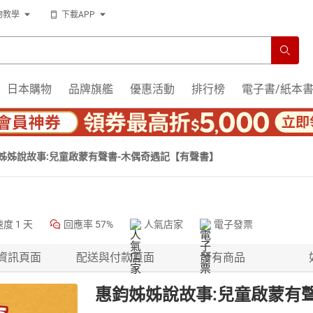
物教學
下載APP
日本購物
品牌旗艦
優惠活動
排行榜
電子書/紙本
姊姊說故事:兒童啟蒙有聲書-木偶奇遇記【有聲書】
速度
1 天
回應率
57%
人氣店家
電子發票
資訊頁面
配送與付款頁面
所有商品
惠鈞姊姊說故事:兒童啟蒙有