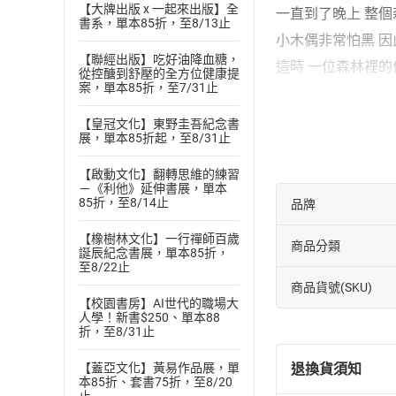
【大牌出版 x 一起來出版】全
一直到了晚上 整
書系，單本85折，至8/13止
小木偶非常怕黑 
【聯經出版】吃好油降血糖，
這時 一位森林裡
從控醣到舒壓的全方位健康提
案，單本85折，至7/31止
仙女專門幫助在森
所以 仙女幫助了小
【皇冠文化】東野圭吾紀念書
展，單本85折起，至8/31止
但要小木偶必須答
以後 只要小木偶一
【啟動文化】翻轉思維的練習
－《利他》延伸書展，單本
一誠實 鼻子就會縮
85折，至8/14止
品牌
小木偶聽了仙女的
【橡樹林文化】一行禪師百歲
商品分類
日子一天天的過去
誕辰紀念書展，單本85折，
至8/22止
小木偶孝順又懂事
商品貨號(SKU)
仙女看到很高興 
【校園書房】AI世代的職場大
人學！新書$250、單本88
從此以後 他就和
折，至8/31止
而且每天到學校用
退換貨須知
【蓋亞文化】黃易作品展，單
本85折、套書75折，至8/20