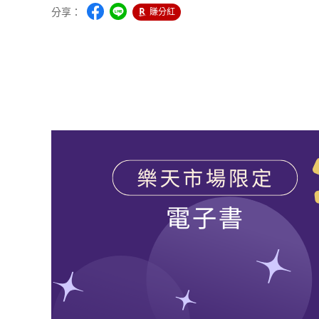
分享：
賺分紅