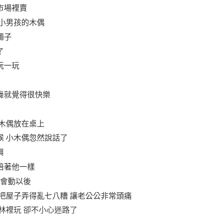
市場裡賣
個小男孩的木偶
繩子
了
玩一玩
舞就覺得很快樂
小木偶放在桌上
候 小木偶忽然說話了
興
陪著他一樣
偶會動以後
把屋子弄得亂七八糟 讓老公公非常頭痛
林裡玩 卻不小心迷路了