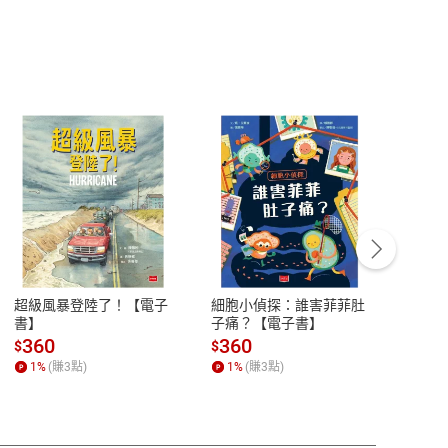
客服資訊
豫期
服務時間：週一到週五 10:00-12:00、
易解
13:00-17:00 (國定假日及例假日休息)
超級風暴登陸了！【電子
細胞小偵探：誰害菲菲肚
Mine
品性
客服電話：0080-1857077
書】
子痛？【電子書】
險1
子書
請參
客服信箱：
聯絡店家
360
360
28
$
$
$
1
%
(賺
3
點)
1
%
(賺
3
點)
1
%