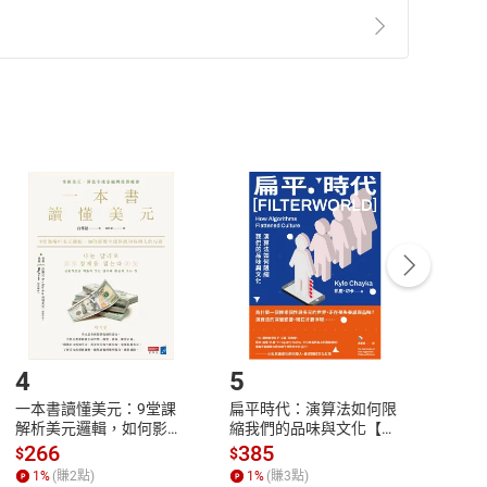
準則
第
2
條第
5
款之規定，「非以有形媒介提供之數位
，不適用消保法第
19
條第
1
項七日內無條件退貨之規
非以有形媒介提供之數位內容，消費者同意若訂購後
付款
方式
完成
訂單
中點選「瀏覽訂單明細」
>
「申請取消訂單
/
退
Payment
Complete
/退貨。
登入帳號，下載書籍後看書
4
5
6
一本書讀懂美元：9堂課
扁平時代：演算法如何限
本物
解析美元邏輯，如何影響
縮我們的品味與文化【電
說，
全球經濟和每個人的投資
子書】
來】
266
385
28
$
$
$
【電子書】
1
%
(賺
2
點)
1
%
(賺
3
點)
1
%