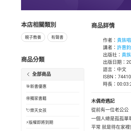
本店相關類別
商品詳情
親子教養
有聲書
作者：
貴族唱
講者：
許惠鈞
出版社：
貴族
商品分類
出版日期：202
語言：中文
全部商品
ISBN：74410
時長：00:03:
🎯新書優惠
🉐獨家書籍
木偶奇遇記
從前有一位老公公
💘樂天女孩
一個人總是孤孤單
⚡版權即將到期
平常 就是待在家裡