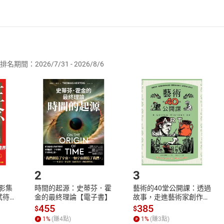
者保護法
第
19
條第
1
項後段
暨
通訊交易解除權合理例外情事適用
供即為完成之線上服務，經消費者事先同意始提供。」 之商品
排名期間：2026/7/31 - 2026/8/6
訂購本店鋪之商品即代表知悉本店鋪所銷售之商品為電子書，屬
取電子書，不得請求退貨退款。
品
放入
購物車
登入
帳號
欲取消訂單或辦理退貨時，請登入樂天市場，並於「我的訂單」
Shopping cart
Login
將依您的申請進行審核，待審核通過後將為您辦理退款事宜。
市場須以整筆訂單為單位進行取消/退貨，恕無法以單支商品取消
如何開始使用？
.選擇閱讀載具
Step2.
2
3
X影集
時間的起源：史蒂芬．霍
藝術的40堂公開課：透過
蓄弒待
金的最終理論【電子書】
故事，走進藝術家創作現
場，看藝術如何誕生、如
455
385
$
$
何形塑人類生活【電子
1
%
(賺
4
點)
1
%
(賺
3
點)
書】