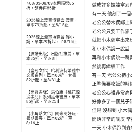
⭐08/03-08/09本週精選85
做成許多娃娃拿到
折，領券再85折
有一天 他刻了一
2026線上漫畫博覽會-漫畫，
老公公替木偶綁上
單本79折起，至8/15止
老公公只要工作累
2026線上漫畫博覽會-輕小
就把小木偶拿出來
說，單本79折起，至8/15止
和小木偶說一說話
【臉譜出版】出版社推薦，單
再和小木偶跳一跳
本85折，至8/8止
然後再繼續工作
【皇冠文化】哈利波特繁體中
有一天 老公公把
文版系列，單本88折，套書
82折起，至8/31止
正準備要吃飯的時
【高寶書版】馬伯庸《桃花源
老公公心裡非常高
沒事兒》系列延伸書展，單本
好像多了一個兒子
85折起，至8/25止
但是 沒想到 小木
【小角落文化】閱來閱好玩，
暑期書展，單本82折，至
開始非常的調皮 常
8/16止
一天 小木偶跑到森