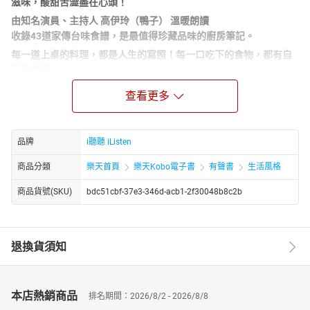
滋味，酸甜苦澀盡在心頭！
由知名演員、主持人 高伊玲（鴨子） 溫暖朗讀
收錄43道家傳台味食譜，是最值得珍藏品味的廚房筆記。
每一道上桌的料理，都是人生的寫照！每一口吃下的食物，都有自
己的故事！
對凌煙來說，人生中很多重要時刻都和食物有關，從讀書時為賦新
查看更多
詞強說愁的文藝少女，到飽嚐人間冷暖的初老阿嬤，隨著時間流
逝，餐桌上的每道菜色都是情感的紀錄，不論是友情、愛情亦或是
親情。藉著替媳婦做月子餐的飲食筆記，延伸為結合人生經歷的飲
品牌
i聽聽 iListen
食手札，驀然回首，料理的滋味就是人生的滋味，酸甜苦澀盡在心
頭。
商品分類
樂天首頁
樂天Kobo電子書
有聲書
生活風格
本書記錄了凌煙一路走來的生命歷程，有窮困但溫馨的童年、離家
商品貨號(SKU)
bdc51cbf-37e3-346d-acb1-2f30048b8c2b
出走學歌仔戲的叛逆青少年、與先生「方博土」艱辛創業的壯年，
及對家人的書寫。透過她的文字，我們彷彿看到早期台灣社會的縮
影，那些在大時代下生活的小人物故事。
退換貨須知
翻開43道菜譜，凌煙以溫暖筆觸回憶過往，娓娓道出料理中的動人
故事！
★作者簡介｜凌煙
本店熱銷商品
排名期間：2026/8/2 - 2026/8/8
從小生長於嘉義縣東石鄉，偏鄉孩子最大的娛樂就是在廟口看戲，