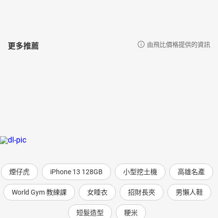
食譜：鴨肉竹筍湯
桑椹－寶釧菜之四
食譜：桑椹膏
小米香腸
更多推薦
由飛比價格提供的資訊
食譜：小米香腸
愛玉
食譜：愛玉凍
秋刀魚
食譜：茄汁秋刀魚
蟳仔糜
食譜：蟳仔糜
山東饅頭配小菜
食譜：山東饅頭佐小菜
臭肚仔和變身苦
食譜：變身苦西瓜綿湯
霸王花與紅龍果
煙仔虎
iPhone 13 128GB
小型挖土機
高雄名產
食譜：紅龍果凍
長年菜
World Gym 教練課
女睡衣
招財長夾
男懶人鞋
食譜：刈菜雞湯
樹薯
短髮造型
粳米