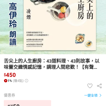
日本購物
電子/紙本書
HOT
舌尖上的人生廚房：43道料理、43則故事，以
味蕾交織情感記憶，調理人間悲歡！【有聲
書】
450
$
1%
(賺4點)
優惠券
一鍵全領