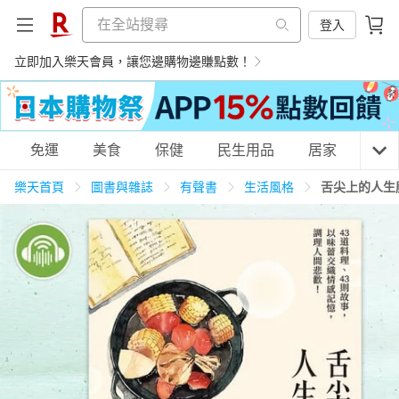
登入
立即加入樂天會員，讓您邊購物邊賺點數！
購物網分類
免運
美食
保健
民生用品
居家
3C
樂天首頁
圖書與雜誌
有聲書
生活風格
舌尖上的人生
天天免運
美食蛋糕
養生保健
民生用品
居家生活
3C家電
運動休閒
親子玩具
女裝
男裝
化妝保養
情趣用品