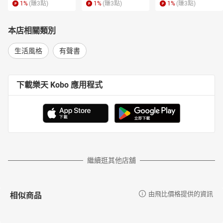
鹹凊鯽仔魚
1
%
(賺
3
點)
1
%
(賺
3
點)
1
%
(賺
3
點)
食譜：鹹凊鯽仔魚
菱角
本店相關類別
食譜：菱角排骨湯
八珍烏骨雞湯
生活風格
有聲書
食譜：八珍烏骨雞湯
魚脯
食譜：醃瓜虱目魚
下載樂天 Kobo 應用程式
破布子
食譜：塔香破布子
東石蚵和塭豆
食譜：紅燒豆仔魚
炥土豆和烘鰇魚
食譜：烤魷魚
鳥莧和刺莧－寶釧菜之一
繼續逛其他店舖
食譜：炒山莧葉
豬菜－寶釧菜之二
食譜：蒜香番薯葉
相似商品
由飛比價格提供的資訊
豬母乳－寶釧菜之三
食譜：炒豬母乳
深澳坑的山居歲月