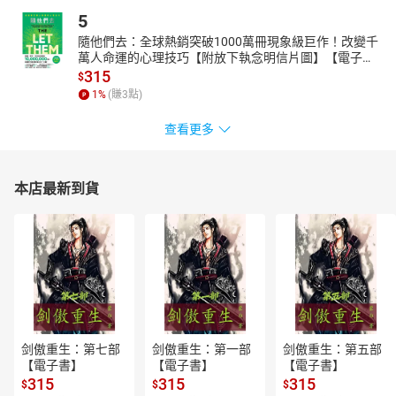
理、43則故事，以味蕾交織情感記憶，調理人間悲歡！》、《妖怪
5
藥局1：我的玉兔店長》、《妖怪藥局2：神仙惹麻煩》。
隨他們去：全球熱銷突破1000萬冊現象級巨作！改變千
【有聲書目錄】
萬人命運的心理技巧【附放下執念明信片圖】【電子
作者序／味蕾與情感交織的回憶
書】
315
$
芋蘅
1
%
(賺
3
點)
食譜：鳳梨豆醬炒芋蘅
鹹糜
查看更多
食譜：芋仔糜
烏甜仔糜
食譜：烏甜仔糜
本店最新到貨
金針鹹菜結
食譜：金針鹹菜結
年糕心太軟
食譜：年糕心太軟
豬腳箍
食譜：滷豬腳
白河蓮子和藕粉
食譜：蓮子排骨湯
剑傲重生：第七部
剑傲重生：第一部
剑傲重生：第五部
三月三，桃子李子挺頭擔
【電子書】
【電子書】
【電子書】
食譜：醃桃李
315
315
315
$
$
$