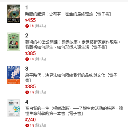
所以立志長大後要成為歌仔戲班的小生。不料遭父母反對，遂於20
1
歲離家出走，跟隨戲班到處流浪，才半年便戲子夢碎。26歲時以自
時間的起源：史蒂芬．霍金的最終理論【電子書】
身在戲班的經歷，寫成十萬字長篇小說《失聲畫眉》，並獲得自立
455
$
報系百萬小說獎，卻也在此時選擇走入婚姻，隱居於荒野當起農
1
%
(賺
4
點)
婦，直到2007年，睽違17年後，以《竹雞與阿秋》宣告復出文壇，
並獲得高雄市打狗文學獎長小說首獎。
2
本著對料理的喜愛，藉由為媳婦做月子餐的飲食筆記，透過料理開
藝術的40堂公開課：透過故事，走進藝術家創作現場，
看藝術如何誕生、如何形塑人類生活【電子書】
始回憶過往，進而寫下本書，希望透過文字與食物的連結，喚起每
385
個人心中的食光記憶，串起屬於你我的情感故事。
$
1
%
(賺
3
點)
〔作品介紹〕
3
長篇小說集：《失聲畫眉》、《扮裝畫眉》、《竹雞與阿秋》
短篇小說集：《泡沫情人》、《蓮花化身》、《養蘭女子》、《情
扁平時代：演算法如何限縮我們的品味與文化【電子
定夏威夷》
書】
385
散文集：《幸福田園》
$
1
%
(賺
3
點)
★朗讀者簡介｜高伊玲（鴨子）
4
知名演員、主持人。曾多次入圍金鐘獎。近年來積極投入戲劇：電
影、電視、廣告，多有佳作。代表作品電影《花吃了那女孩》、電
蛋白質的一生（暢銷改版）──了解生命活動的秘密，讀
懂生命科學的第一本書【電子書】
視劇《姊姊向前衝》等，皆深受好評。
240
$
擔任聲音主播的有聲書作品包括：《舌尖上的人生廚房：43道料
1
%
(賺
2
點)