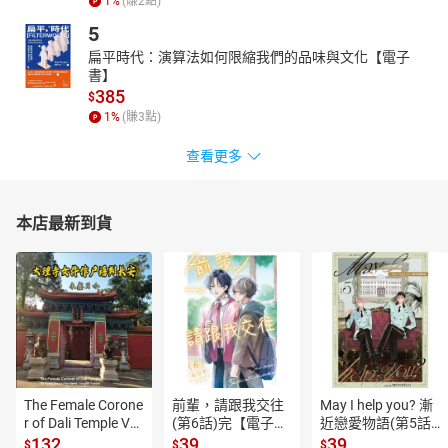
1
%
(賺
2
點)
蜂蜜牛奶
5
玉竹養顏茶
扁平時代：演算法如何限縮我們的品味與文化【電子
檸檬柳橙汁
書】
芹菜汁
385
$
檸檬茭白香瓜汁
1
%
(賺
3
點)
草莓果汁
蘋果汁
查看更多
香橙木瓜汁
蘋果綠茶
本店最新到貨
Chapter2****不用花大錢也能輕鬆美白除斑
櫻桃汁
櫻桃銀耳湯
甜菜根蘋果汁
鮮橙菠菜胡蘿蔔汁
橘芹花椰汁
蒲公英葡萄柚汁
草莓葡萄柚黃瓜汁
木瓜蜜奶
The Female Corone
前輩，請跟我交往
May I help you? 漸
南瓜柳橙牛奶
r of Dali Temple Vo
(第6話)完【電子
近戀愛物語(第5話)
l.6【有聲書】
書】
【電子書】
132
39
39
高麗菜蘆薈汁
$
$
$