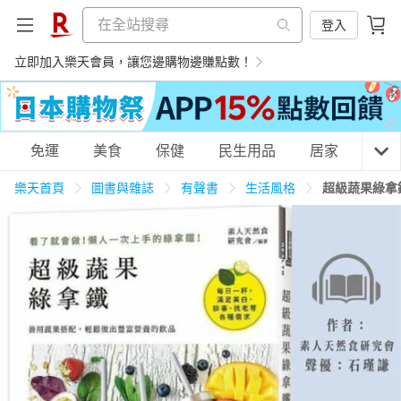
登入
立即加入樂天會員，讓您邊購物邊賺點數！
購物網分類
免運
美食
保健
民生用品
居家
3C
樂天首頁
圖書與雜誌
有聲書
生活風格
超級蔬果綠拿
天天免運
美食蛋糕
養生保健
民生用品
居家生活
3C家電
運動休閒
親子玩具
女裝
男裝
化妝保養
情趣用品