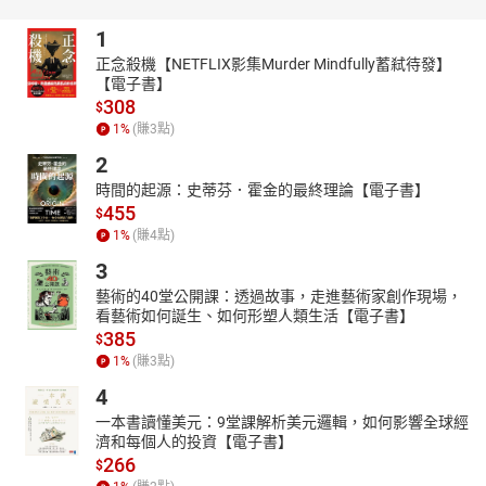
痘痘、黑斑、黑眼圈、美白皮膚、消除皺紋，助淨化血液、清除體
1
內毒素，讓肌膚變健康。
正念殺機【NETFLIX影集Murder Mindfully蓄弒待發】
★葡萄柚
【電子書】
熱量低、纖維高，可說是「減肥聖品」，加上醣類相對偏低，食用
308
$
後可以穩定血糖、增加飽足感，很適合需控制血糖的民眾服用。
1
%
(賺
3
點)
★哈密瓜
2
有豐富的抗氧化物質，β胡蘿蔔素、維生素C等。β胡蘿蔔素有治療
時間的起源：史蒂芬．霍金的最終理論【電子書】
光過敏性疾病以及皮膚癌的效果，而維生素C則能增強細胞抗防曬的
455
$
能力，預防黑斑、減少皮膚黑色素的形成，幫助皮膚美白、防止老
1
%
(賺
4
點)
化。
3
每日一杯，滿足美白、排毒、抗老等各種需求。
藝術的40堂公開課：透過故事，走進藝術家創作現場，
輕鬆做出好喝的綠拿鐵，滿足一天的活力來源！
看藝術如何誕生、如何形塑人類生活【電子書】
本書特色：
385
$
‧最簡單的綠拿鐵食譜，只要切一切丟進果汁機就好！
1
%
(賺
3
點)
‧選用台灣易取得的食材，輕鬆不傷荷包。
4
‧詳細講解各食材特性，最完整的綠拿鐵食譜
一本書讀懂美元：9堂課解析美元邏輯，如何影響全球經
目錄：
濟和每個人的投資【電子書】
Chapter 1
保濕是養顏美容的基礎
266
$
櫻桃優酪乳