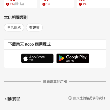
番茄蘋果汁
1
%
(賺
1
點)
1
%
1
%
Chapter 3
無痛簡單的除皺抗老法
番茄汁
本店相關類別
酪梨檸檬橙汁
葡萄覆盆子紫高麗菜汁
生活風格
有聲書
香檸芭樂鮮果汁
核桃黑芝麻豆奶
藍莓香蕉優格
下載樂天 Kobo 應用程式
酪梨蘋果汁
南瓜牛奶
番茄檸檬汁
芹菜胡蘿蔔蘋果汁
洛神葡萄柚汁
蘋果蘿蔔蔬果汁
蘋果荷蘭芹汁
繼續逛其他店舖
西瓜紅椒汁
Chapter4****和惱人的青春痘、粉刺說再見
相似商品
由飛比價格提供的資訊
草莓哈密瓜菠菜汁
木瓜黃瓜檸檬汁
蘆薈芒果優酪乳