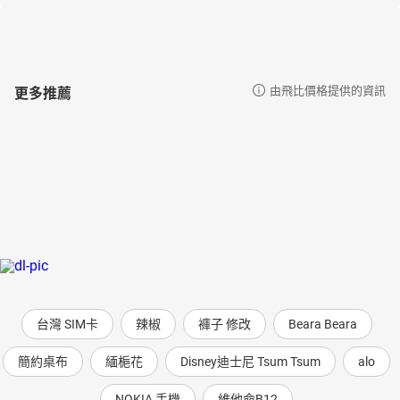
胡蘿蔔芹菜洋蔥汁
蘋果蘿蔔高麗菜汁
草莓檸檬汁
生薑蜂蜜水
更多推薦
由飛比價格提供的資訊
番茄鳳梨汁
番茄葡萄汁
黃瓜香蕉汁
水梨芹菜汁
銀花蜜茶
銀花甘草黑豆茶
綠豆薏苡仁湯
薄荷薰衣草茶
木耳檸檬汁
台灣 SIM卡
辣椒
褲子 修改
Beara Beara
簡約桌布
緬梔花
Disney迪士尼 Tsum Tsum
alo
NOKIA 手機
維他命B12