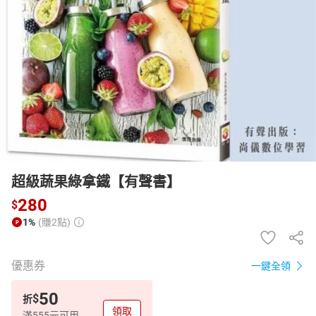
日本購物
電子/紙本書
HOT
超級蔬果綠拿鐵【有聲書】
280
$
1%
(賺2點)
優惠券
一鍵全領
50
$
折
領取
滿555元可用