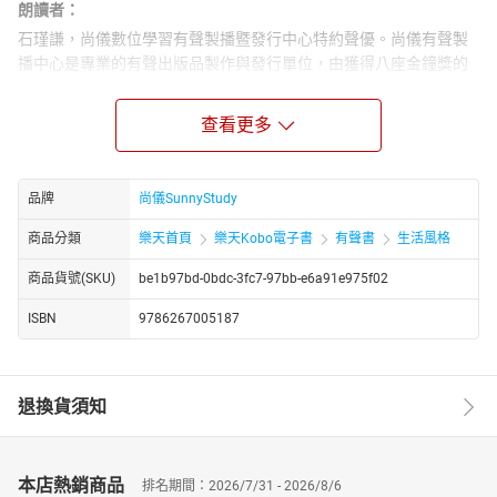
朗讀者：
石瑾謙，尚儀數位學習有聲製播暨發行中心特約聲優。尚儀有聲製
播中心是專業的有聲出版品製作與發行單位，由獲得八座金鐘獎的
配音大師袁光麟先生擔任聲音總監。
書籍簡介：
查看更多
從國外流行到台灣的綠拿鐵，不僅能促進體內環保，還能養顏美
容。
品牌
尚儀SunnyStudy
使用台灣易取得食材、簡單的調理方法，改善各種肌膚問題，擁有
明亮好氣色。
商品分類
樂天首頁
樂天Kobo電子書
有聲書
生活風格
美白、淡斑、排毒、抗老一杯搞定！
商品貨號(SKU)
be1b97bd-0bdc-3fc7-97bb-e6a91e975f02
‧保濕養顏：檸檬茭白香瓜汁、芹菜汁
‧美白淡斑：甜菜根蘋果汁、橘芹花椰汁
ISBN
9786267005187
‧抗老除皺：芹菜胡蘿蔔蘋果汁、葡萄覆盆子紫高麗菜汁
‧排毒除痘除粉刺：草莓哈密瓜菠菜汁、黃瓜香蕉汁
★芹菜
退換貨須知
有降血壓、降血脂的作用，其根、莖、葉、籽都可以作為藥用，故
有「藥芹」「廚房裡的藥物」之稱。
★甜菜根
本店熱銷商品
排名期間：2026/7/31 - 2026/8/6
熱量低，富含鐵質、維生素和礦物質，既能抗炎症，又能幫助去除