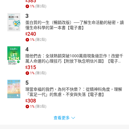
385
$
1
%
(賺
3
點)
3
蛋白質的一生（暢銷改版）──了解生命活動的秘密，讀
懂生命科學的第一本書【電子書】
240
$
1
%
(賺
2
點)
4
隨他們去：全球熱銷突破1000萬冊現象級巨作！改變千
萬人命運的心理技巧【附放下執念明信片圖】【電子
書】
315
$
1
%
(賺
3
點)
5
理當幸福的我們，為何不快樂？：從精神科角度，理解
「富足一代」的焦慮、不安與失落【電子書】
308
$
1
%
(賺
3
點)
查看更多