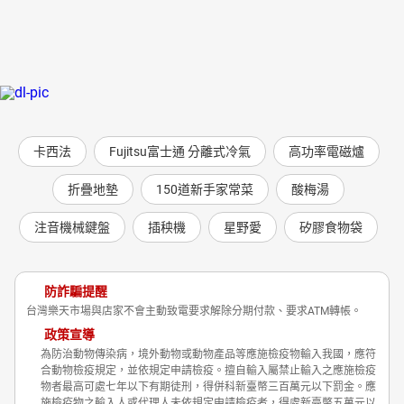
卡西法
Fujitsu富士通 分離式冷氣
高功率電磁爐
折疊地墊
150道新手家常菜
酸梅湯
注音機械鍵盤
插秧機
星野愛
矽膠食物袋
防詐騙提醒
台灣樂天市場與店家不會主動致電要求解除分期付款、要求ATM轉帳。
政策宣導
為防治動物傳染病，境外動物或動物產品等應施檢疫物輸入我國，應符
合動物檢疫規定，並依規定申請檢疫。擅自輸入屬禁止輸入之應施檢疫
物者最高可處七年以下有期徒刑，得併科新臺幣三百萬元以下罰金。應
施檢疫物之輸入人或代理人未依規定申請檢疫者，得處新臺幣五萬元以