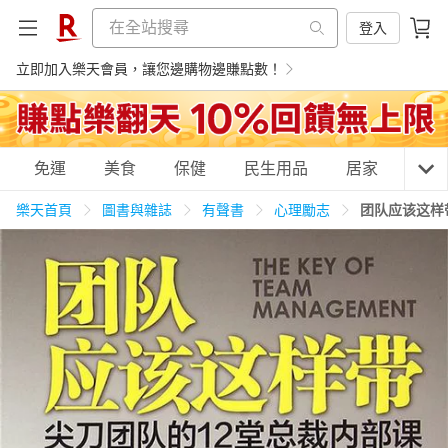
登入
立即加入樂天會員，讓您邊購物邊賺點數！
購物網分類
免運
美食
保健
民生用品
居家
3C
樂天首頁
圖書與雜誌
有聲書
心理勵志
团队应该这样
天天免運
美食蛋糕
養生保健
民生用品
居家生活
3C家電
運動休閒
親子玩具
女裝
男裝
化妝保養
情趣用品