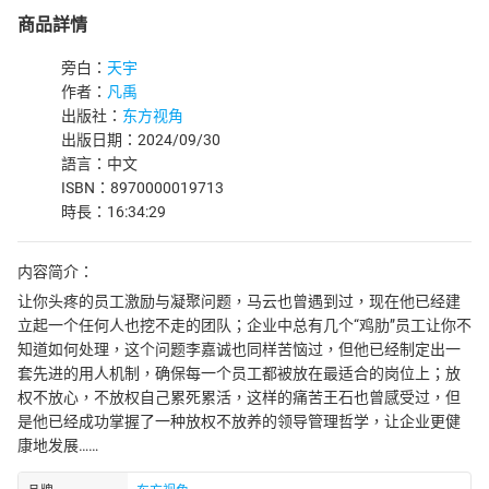
商品詳情
旁白：
天宇
作者：
凡禹
出版社：
东方视角
出版日期：2024/09/30
語言：中文
ISBN：8970000019713
時長：16:34:29
内容简介：
让你头疼的员工激励与凝聚问题，马云也曾遇到过，现在他已经建
立起一个任何人也挖不走的团队；企业中总有几个“鸡肋”员工让你不
知道如何处理，这个问题李嘉诚也同样苦恼过，但他已经制定出一
套先进的用人机制，确保每一个员工都被放在最适合的岗位上；放
权不放心，不放权自己累死累活，这样的痛苦王石也曾感受过，但
是他已经成功掌握了一种放权不放养的领导管理哲学，让企业更健
康地发展……