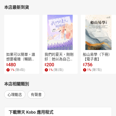
本店最新到貨
如果可以簡單，誰
我們的夏天，剛剛
船山易學（下冊）
想要複雜（暢銷經
好：她以為自己只
【電子書】
典新編版）【電子
是逃離一段失敗的
480
200
756
$
$
$
書】
愛，卻在薰衣草盛
1
%
(賺
4
點)
1
%
(賺
2
點)
1
%
(賺
7
點)
開的山裡，重新學
會愛人，也學會把
自己留在幸福裡。
本店相關類別
【電子書】
心理勵志
有聲書
下載樂天 Kobo 應用程式