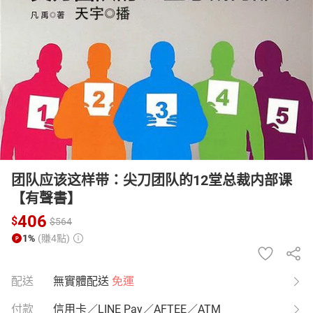
日本購物
電子/紙本書
HOT
团队应该这样带：尖刀团队的12堂总裁内部课
【有聲書】
406
$
$
564
1%
(賺4點)
配送
無實體配送
免運
付款
信用卡／LINE Pay／AFTEE／ATM