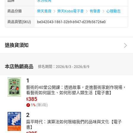
品牌
东方视角
商品分類
樂天首頁
樂天Kobo電子書
有聲書
心理勵志
商品貨號(SKU)
be342043-1861-32b9-b947-d23fb56726e0
退換貨須知
本店熱銷商品
排名期間：2026/8/3 - 2026/8/9
1
藝術的40堂公開課：透過故事，走進藝術家創作現場，
看藝術如何誕生、如何形塑人類生活【電子書】
385
$
1
%
(賺
3
點)
2
扁平時代：演算法如何限縮我們的品味與文化【電子
書】