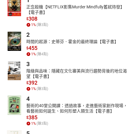
1
正念殺機【NETFLIX影集Murder Mindfully蓄弒待發】
【電子書】
308
$
1
%
(賺
3
點)
2
時間的起源：史蒂芬．霍金的最終理論【電子書】
455
$
1
%
(賺
4
點)
3
階級與品味：隱藏在文化審美與流行趨勢背後的地位渴
望【電子書】
392
$
1
%
(賺
3
點)
4
藝術的40堂公開課：透過故事，走進藝術家創作現場，
看藝術如何誕生、如何形塑人類生活【電子書】
385
$
1
%
(賺
3
點)
5