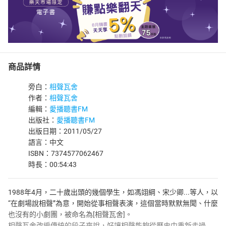
商品詳情
旁白：
相聲瓦舍
作者：
相聲瓦舍
編輯：
愛播聽書FM
出版社：
愛播聽書FM
出版日期：2011/05/27
語言：中文
ISBN：7374577062467
時長：00:54:43
1988年4月，二十歲出頭的幾個學生，如馮翊綱、宋少卿...等人，以
“在劇場說相聲”為意，開始從事相聲表演，這個當時默默無聞、什麼
也沒有的小劇團，被命名為[相聲瓦舍]。
相聲瓦舍改編傳統的段子來說，好讓相聲能夠從曆史中重新走過