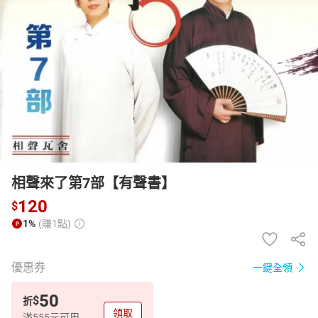
日本購物
電子/紙本書
HOT
相聲來了第7部【有聲書】
120
$
1%
(賺1點)
優惠券
一鍵全領
50
$
折
領取
滿555元可用