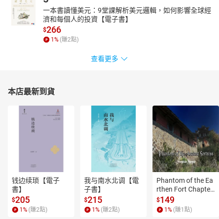
一本書讀懂美元：9堂課解析美元邏輯，如何影響全球經
濟和每個人的投資【電子書】
266
$
1
%
(賺
2
點)
查看更多
本店最新到貨
钱边续琐【電子
我与南水北调【電
Phantom of the Ea
書】
子書】
rthen Fort Chapter
 4【有聲書】
205
215
149
$
$
$
1
%
(賺
2
點)
1
%
(賺
2
點)
1
%
(賺
1
點)