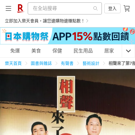
登入
立即加入樂天會員，讓您邊購物邊賺點數！
購物網分類
免運
美食
保健
民生用品
居家
3C
樂天首頁
圖書與雜誌
有聲書
藝術設計
相聲來了第7
天天免運
美食蛋糕
養生保健
民生用品
居家生活
3C家電
運動休閒
親子玩具
女裝
男裝
化妝保養
情趣用品