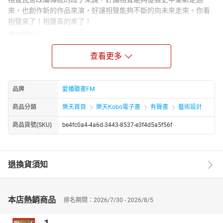
來，也創作新的作品來演，好讓相聲能夠不斷的向未來走來。你看
相聲來了！相聲真的來了！
講者簡介：
【相聲瓦舍】的相聲，不打高空，不唱高調，不唬嚨大家，不吐槽
查看更多
自己，不施類固醇，不用普拿疼。在歷史軌跡盤旋，在日常生活跳
躍，在閒聊之中發想，在飯前飯後創造。只要聽眾喜歡聽，聽得過
癮，【相聲瓦舍】與大家在一起！
品牌
愛播聽書FM
章節：
01宋少卿牛肉麵館
商品分類
樂天首頁
樂天Kobo電子書
有聲書
藝術設計
02尊貴太太養生房
03正經事
商品貨號(SKU)
be4fc0a4-4a6d-3443-8537-e3f4d5a5f56f
04窮不怕
05抬槓公司
退換貨須知
本店熱銷商品
排名期間：2026/7/30 - 2026/8/5