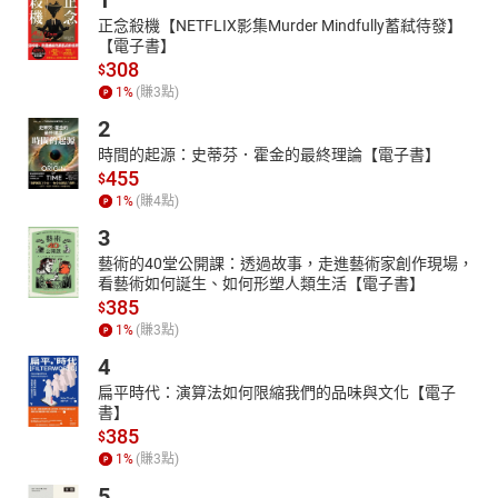
1
正念殺機【NETFLIX影集Murder Mindfully蓄弒待發】
【電子書】
308
$
1
%
(賺
3
點)
2
時間的起源：史蒂芬．霍金的最終理論【電子書】
455
$
1
%
(賺
4
點)
3
藝術的40堂公開課：透過故事，走進藝術家創作現場，
看藝術如何誕生、如何形塑人類生活【電子書】
385
$
1
%
(賺
3
點)
4
扁平時代：演算法如何限縮我們的品味與文化【電子
書】
385
$
1
%
(賺
3
點)
5