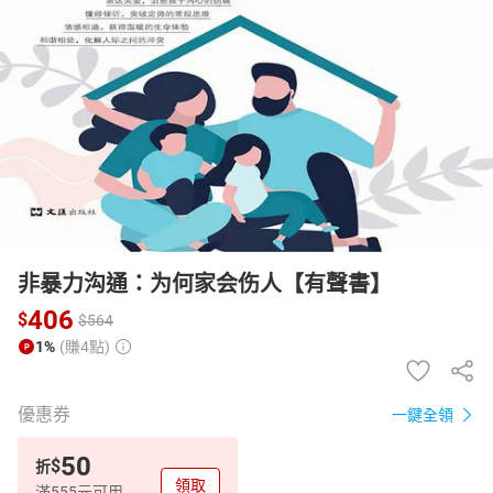
日本購物
電子/紙本書
HOT
非暴力沟通：为何家会伤人【有聲書】
406
$
$
564
1%
(賺4點)
優惠券
一鍵全領
50
$
折
領取
滿555元可用