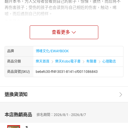
翻开本书，为人父母者会看到自己的影子，惊悚，骇然，而后将不
再伤害孩子；受伤的孩子也会读到与自己相近的伤害，触动，唏
嘘，而后遇到自己的榜样。
作者简介：
张亚凌，《读者》《文苑》《特别关注》等签约作家，《语文报》
查看更多
《爱写作》等专栏作家，小小说文化传媒签约作家。出版散文集
《回眸•凝望》《心似花开》《时光深处的柔软》《有多深爱就有多
美好》《为你摇响一串风铃》《岁月，芬芳了记忆》《努力，只为
品牌
博峰文化/EWAYBOOK
不辜负自己》《味道》等，散文集《草也有自己喜欢的模样》获“杜
鹏程文学奖”“叶圣陶教师文学奖”。多次受邀担任全国写作大赛的命
商品分類
樂天首頁
樂天Kobo電子書
有聲書
心理勵志
题老师及评委，被评为全国“金牌导师”。
商品貨號(SKU)
be6efc30-ff4f-3031-8141-cf0011086843
退換貨須知
本店熱銷商品
排名期間：2026/8/1 - 2026/8/7