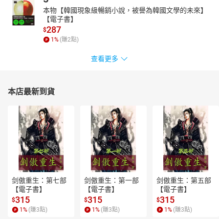
本物【韓國現象級暢銷小說，被譽為韓國文學的未來】
【電子書】
287
$
1
%
(賺
2
點)
查看更多
本店最新到貨
剑傲重生：第七部
剑傲重生：第一部
剑傲重生：第五部
【電子書】
【電子書】
【電子書】
315
315
315
$
$
$
1
%
(賺
3
點)
1
%
(賺
3
點)
1
%
(賺
3
點)