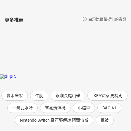
更多推薦
由飛比價格提供的資訊
實木床架
牛肋
銀喉長尾山雀
IKEA宜家 馬桶刷
一體式水冷
空氣清淨機
小檔車
B&O A1
Nintendo Switch 寶可夢傳說 阿爾宙斯
棉被