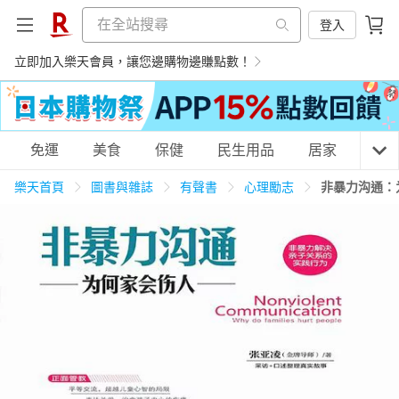
登入
立即加入樂天會員，讓您邊購物邊賺點數！
購物網分類
免運
美食
保健
民生用品
居家
3C
樂天首頁
圖書與雜誌
有聲書
心理勵志
非暴力沟通：
天天免運
美食蛋糕
養生保健
民生用品
居家生活
3C家電
運動休閒
親子玩具
女裝
男裝
化妝保養
情趣用品