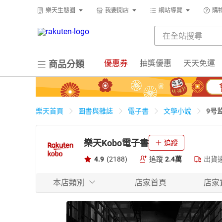
樂天生態圈
我要開店
網站導覽
購
優惠券
抽獎優惠
天天免運
商品分類
9号
樂天首頁
圖書與雜誌
電子書
文學小說
樂天Kobo電子書
追蹤
4.9
(2188)
追蹤
2.4萬
出貨
本店類別
店家首頁
店家