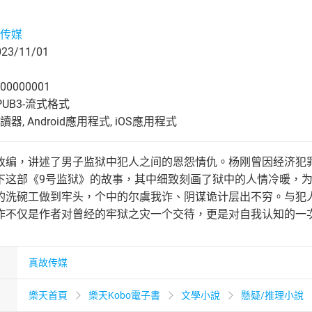
传媒
3/11/01
00000001
UB3-流式格式
, Android應用程式, iOS應用程式
改编，讲述了男子监狱中犯人之间的恩怨情仇。杨刚曾因经济犯
下这部《9号监狱》的故事，其中细致刻画了狱中的人情冷暖，为
的洗碗工做到牢头，个中的尔虞我诈、阴谋诡计层出不穷。与犯
作不仅是作者对曾经的牢狱之灾一个交待，更是对自我认知的一
真故传媒
樂天首頁
樂天Kobo電子書
文學小說
懸疑/推理小說