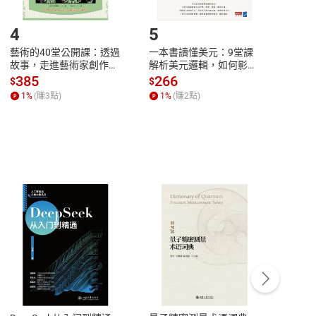
登入帳號，下載書籍後看書
4
5
6
藝術的40堂公開課：透過
一本書讀懂美元：9堂課
本物
故事，走進藝術家創作現
解析美元邏輯，如何影響
說，
場，看藝術如何誕生、如
全球經濟和每個人的投資
來】
385
266
28
$
$
$
何形塑人類生活【電子
【電子書】
1
%
(賺
3
點)
1
%
(賺
2
點)
1
%
書】
客服資訊
豫期
服務時間：週一到週五 10:00-12:00、
易解
13:00-17:00 (國定假日及例假日休息)