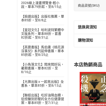
2026線上漫畫博覽會-輕小
商品貨號(SKU)
說，單本79折起，至8/15止
【臉譜出版】出版社推薦，單
本85折，至8/8止
退換貨須知
【皇冠文化】哈利波特繁體中
文版系列，單本88折，套書
82折起，至8/31止
購物須知
退換貨規定：
【高寶書版】馬伯庸《桃花源
(
一
)
依
消費
沒事兒》系列延伸書展，單本
內容或一經提
85折起，至8/25止
購書須知
定。
本店熱銷商品
【小角落文化】閱來閱好玩，
(
二
)
消費者
暑期書展，單本82折，至
且已下載
/
存
8/16止
挑選
商
退貨方式：您
Choose
【大牌出版 x 一起來出版】全
貨」，本店鋪
書系，單本85折，至8/13止
請注意，樂天
購書後，
【聯經出版】吃好油降血糖，
從控醣到舒壓的全方位健康提
案，單本85折，至7/31止