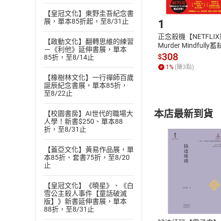
Step1
【皇冠文化】東野圭吾紀念書
1
展，單本85折起，至8/31止
正念殺機【NETFLI
【啟動文化】翻轉思維的練習
Murder Mindfully
－《利他》延伸書展，單本
發】【電子書】
308
$
85折，至8/14止
1
%
(賺
3
點)
【橡樹林文化】一行禪師百歲
誕辰紀念書展，單本85折，
至8/22止
本店最新到貨
【校園書房】AI世代的職場大
人學！新書$250、單本88
折，至8/31止
【蓋亞文化】黃易作品展，單
本85折、套書75折，至8/20
止
付款方
【皇冠文化】《曉星》、《白
雪公主殺人事件【童話破滅
版】》新書延伸書展，單本
ATM轉帳、信用卡
88折，至8/31止