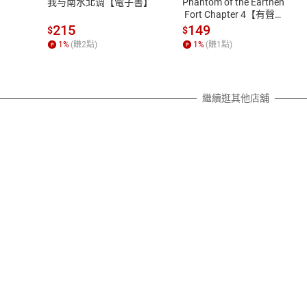
我与南水北调【電子書】
Phantom of the Earthen
除權合理例外情事適用準則，依商
 Fort Chapter 4【有聲
書】
質各有不同規定。詳細退換貨說明
215
149
$
$
照各商品說明。
1
%
(賺
2
點)
1
%
(賺
1
點)
詳細說明
繼續逛其他店舖