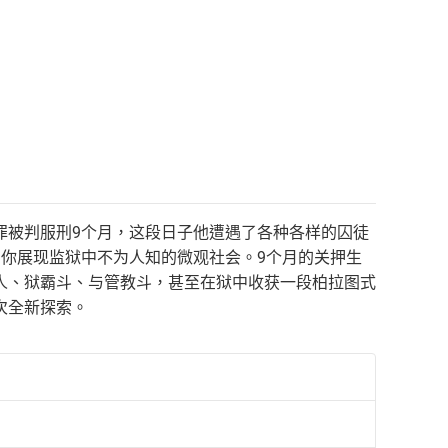
罪被判服刑9个月，这段日子他遭遇了各种各样的囚徒
你展现监狱中不为人知的微观社会。9个月的关押生
人、狱霸斗、与管教斗，甚至在狱中收获一段柏拉图式
次全新探索。