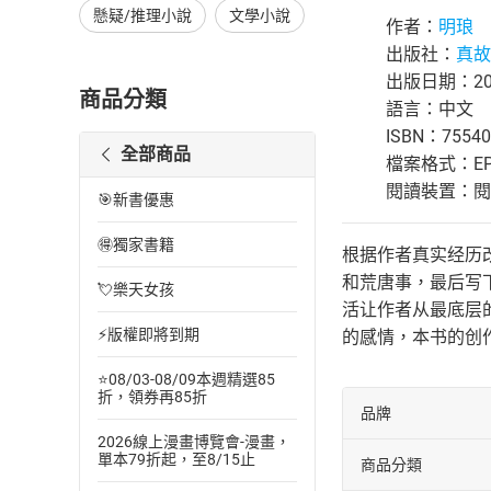
懸疑/推理小說
文學小說
作者：
明琅
出版社：
真故
出版日期：202
商品分類
語言：中文
ISBN：75540
全部商品
檔案格式：EP
閱讀裝置：閱讀器
🎯新書優惠
🉐獨家書籍
根据作者真实经历
和荒唐事，最后写
💘樂天女孩
活让作者从最底层
⚡版權即將到期
的感情，本书的创
⭐08/03-08/09本週精選85
折，領券再85折
品牌
2026線上漫畫博覽會-漫畫，
單本79折起，至8/15止
商品分類