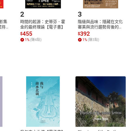
.選擇閱讀載具
Step2.
2
3
X影集
時間的起源：史蒂芬．霍
階級與品味：隱藏在文化
蓄弒待
金的最終理論【電子書】
審美與流行趨勢背後的地
位渴望【電子書】
455
392
$
$
1
%
(賺
4
點)
1
%
(賺
3
點)
式
退換貨規範
、LINE PAY、AFTEE
本店是否提供消費者保護法七日猶
之權利，遽消費者保護法及通訊交