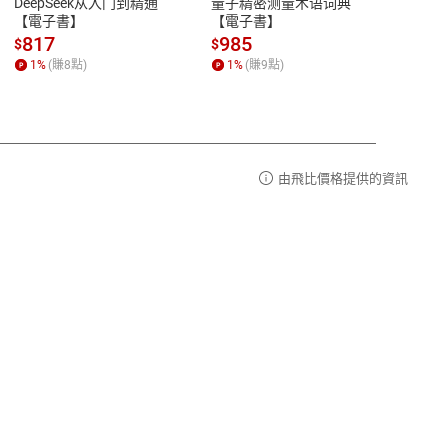
DeepSeek从入门到精通
量子精密测量术语词典
新西
品性
客服電話：0080-1857077
【電子書】
【電子書】
计研
請參
客服信箱：
聯絡店家
817
985
98
$
$
$
1
%
(賺
8
點)
1
%
(賺
9
點)
1
%
由飛比價格提供的資訊