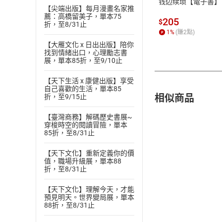
钱边续琐【電子書】
【尖端出版】每月漫畫名家推
薦：高橋留美子，單本75
205
$
折，至8/31止
1
%
(賺
2
點)
【大雁文化 x 日出出版】陪你
找到情緒出口，心理勵志書
展，單本85折，至9/10止
【天下生活 x 康健出版】享受
自己喜歡的生活，單本85
相似商品
折，至9/15止
【臺灣商務】解碼歷史書展~
穿梭時空的閱讀冒險，單本
85折，至8/31止
【天下文化】重新定義你的價
值，職場升級展，單本88
折，至8/31止
【天下文化】理解今天，才能
預見明天。世界變局展，單本
88折，至8/31止