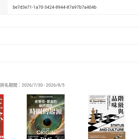
be7d3e71-1a70-3424-8944-87a97b7a404b
者保護法
第
19
條第
1
項後段
暨
通訊交易解除權合理例外情事適用
供即為完成之線上服務，經消費者事先同意始提供。」 之商品
排名期間：2026/7/30 - 2026/8/5
訂購本店鋪之商品即代表知悉本店鋪所銷售之商品為電子書，屬
取電子書，不得請求退貨退款。
品
放入
購物車
登入
帳號
欲取消訂單或辦理退貨時，請登入樂天市場，並於「我的訂單」
Shopping cart
Login
將依您的申請進行審核，待審核通過後將為您辦理退款事宜。
市場須以整筆訂單為單位進行取消/退貨，恕無法以單支商品取消
如何開始使用？