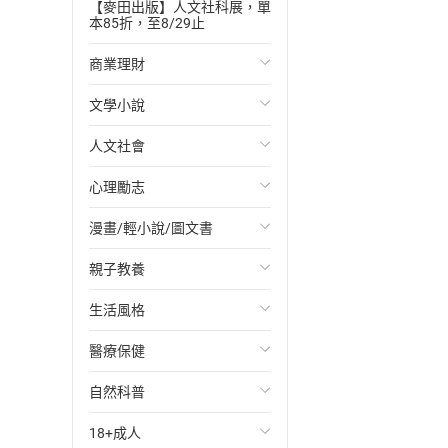
【麥田出版】人文社科展，單
本85折，至8/29止
商業理財
文學小說
投資理財
人文社會
經濟/趨勢
歐美文學
心理勵志
財務/金融
日本文學
國際關係
漫畫/輕小說/圖文書
管理/領導
韓國文學
政治
心靈成長/情緒
親子教養
職場工作術
華文文學
社會科學
人際關係
輕小說
生活風格
成功法
經典文學
台灣/中國歷史
兩性關係
奇幻/科幻
教育現場
醫療保健
行銷/廣告
成長/家庭生活小說
日/韓歷史
心理學
愛情故事
兒童文學/故事
飲食/食譜
自然科普
傳記
懸疑/推理小說
其他歷史/史學
職場/社會寫實
兒童科普/學習
健身/美顏
健康/養生
18+成人
商務/商學
科幻/奇幻小說
法律
懸疑/推理
育兒百科
運動/遊戲
常見疾病
生物科學