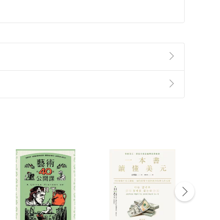
準則
第
2
條第
5
款之規定，「非以有形媒介提供之數位
，不適用消保法第
19
條第
1
項七日內無條件退貨之規
非以有形媒介提供之數位內容，消費者同意若訂購後
付款
方式
完成
訂單
中點選「瀏覽訂單明細」
>
「申請取消訂單
/
退
Payment
Complete
/退貨。