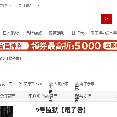
物教學
下載APP
日本購物
品牌旗艦
優惠活動
排行榜
電子書/紙本
监狱【電子書】
速度
1 天
回應率
57%
人氣店家
電子發票
資訊頁面
配送與付款頁面
所有商品
9号监狱【電子書】