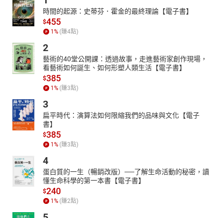
1
時間的起源：史蒂芬．霍金的最終理論【電子書】
455
$
1
%
(賺
4
點)
2
藝術的40堂公開課：透過故事，走進藝術家創作現場，
看藝術如何誕生、如何形塑人類生活【電子書】
385
$
1
%
(賺
3
點)
3
扁平時代：演算法如何限縮我們的品味與文化【電子
書】
385
$
1
%
(賺
3
點)
4
蛋白質的一生（暢銷改版）──了解生命活動的秘密，讀
懂生命科學的第一本書【電子書】
240
$
1
%
(賺
2
點)
5