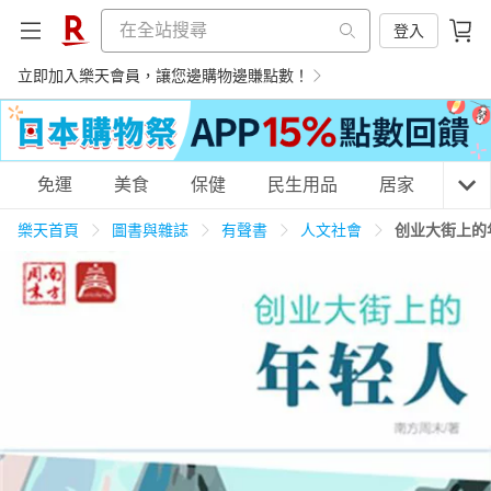
登入
立即加入樂天會員，讓您邊購物邊賺點數！
購物網分類
免運
美食
保健
民生用品
居家
3C
樂天首頁
圖書與雜誌
有聲書
人文社會
创业大街上的
天天免運
美食蛋糕
養生保健
民生用品
居家生活
3C家電
運動休閒
親子玩具
女裝
男裝
化妝保養
情趣用品