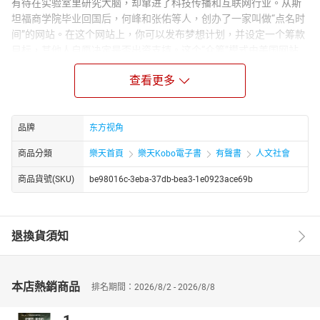
有待在实验室里研究大脑，却窜进了科技传播和互联网行业。从斯
坦福商学院毕业回国后，何峰和张佑等人，创办了一家叫做“点名时
间”的网站。在这个网站上，你可以发布梦想计划，并设定一个筹款
目标，其他人自愿决定是否出资支持。这个“众筹”模式由美国网站
Kickstarter创立，已累计募资超过数亿美元。创业动机很简单，他
查看更多
觉得“中国也有对梦想的需求”。 张安定和妻友几年前创办的“青年
志”，是活跃在北京的一家青年文化和消费的调研公司。“青年志”正
在做的事情，是把他们名为“青公馆”的办公室贡献出来，给年轻人们
办展、办活动，打造一个青年社交空间，同时帮他们合力完成梦
品牌
东方视角
想。……他们在做一些更热血的事。失败和辛苦不可避免，但收获和
商品分類
樂天首頁
樂天Kobo電子書
有聲書
人文社會
成功也并非不易得。正因如此，中关村不足200米长的创业大街上，
年轻的草根创业者正在为他们的勃勃“野心”寻找安放之处。
商品貨號(SKU)
be98016c-3eba-37db-bea3-1e0923ace69b
退換貨須知
本店熱銷商品
排名期間：2026/8/2 - 2026/8/8