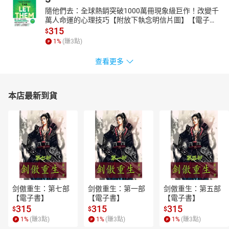
隨他們去：全球熱銷突破1000萬冊現象級巨作！改變千
萬人命運的心理技巧【附放下執念明信片圖】【電子
書】
315
$
1
%
(賺
3
點)
查看更多
本店最新到貨
剑傲重生：第七部
剑傲重生：第一部
剑傲重生：第五部
【電子書】
【電子書】
【電子書】
315
315
315
$
$
$
1
%
(賺
3
點)
1
%
(賺
3
點)
1
%
(賺
3
點)