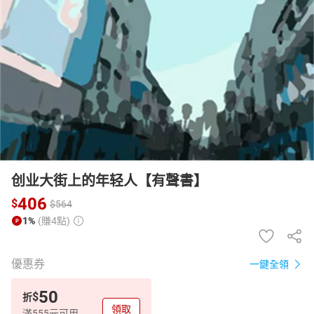
日本購物
電子/紙本書
HOT
创业大街上的年轻人【有聲書】
406
$
$
564
1%
(賺4點)
優惠券
一鍵全領
50
$
折
領取
滿555元可用