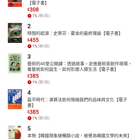
【電子書】
308
$
1
%
(賺
3
點)
2
時間的起源：史蒂芬．霍金的最終理論【電子書】
455
$
1
%
(賺
4
點)
3
藝術的40堂公開課：透過故事，走進藝術家創作現場，
看藝術如何誕生、如何形塑人類生活【電子書】
385
$
1
%
(賺
3
點)
4
扁平時代：演算法如何限縮我們的品味與文化【電子
書】
385
$
1
%
(賺
3
點)
5
本物【韓國現象級暢銷小說，被譽為韓國文學的未來】