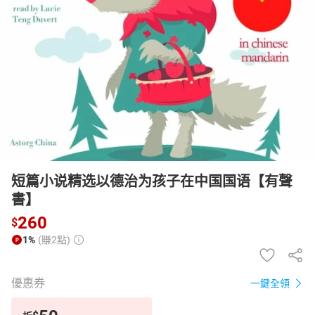
日本購物
電子/紙本書
HOT
短篇小说精选以德治为孩子在中国国语【有聲
書】
260
$
1%
(賺2點)
優惠券
一鍵全領