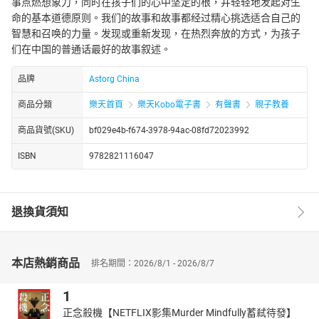
事点燃想象力，同时在孩子们的心中坚定的根，并轻轻地发起对生
命的基本道德原则。我们的故事和故事都经过精心挑选适合自己的
智慧和召唤的力量。发现或重新发现，在热烈奔放的方式，为孩子
们在中国的普通话最好的故事叙述。
品牌
Astorg China
商品分類
樂天首頁
樂天Kobo電子書
有聲書
親子教養
商品貨號(SKU)
bf029e4b-f674-3978-94ac-08fd72023992
ISBN
9782821116047
退換貨須知
本店熱銷商品
排名期間：2026/8/1 - 2026/8/7
1
正念殺機【NETFLIX影集Murder Mindfully蓄弒待發】