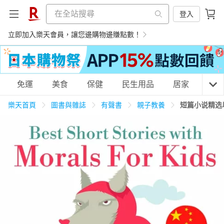
登入
立即加入樂天會員，讓您邊購物邊賺點數！
購物網分類
免運
美食
保健
民生用品
居家
3C
樂天首頁
圖書與雜誌
有聲書
親子教養
短篇小说精选
天天免運
美食蛋糕
養生保健
民生用品
居家生活
3C家電
運動休閒
親子玩具
女裝
男裝
化妝保養
情趣用品