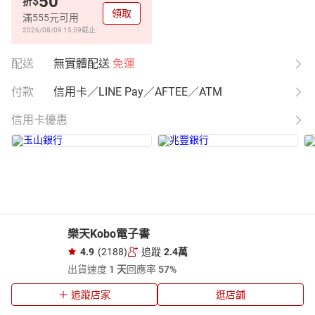
50
$
折
領取
滿555元可用
2026/08/09 15:59
截止
配送
無實體配送
免運
付款
信用卡／LINE Pay／AFTEE／ATM
信用卡優惠
樂天Kobo電子書
4.9
(2188)
追蹤
2.4萬
出貨速度
1 天
回應率
57%
追蹤店家
逛店舖