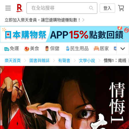
登入
立即加入樂天會員，讓您邊購物邊賺點數！
購物網分類
免運
美食
保健
民生用品
居家
3C
樂天首頁
圖書與雜誌
有聲書
文學小說
情悔1：底线
天天免運
美食蛋糕
養生保健
民生用品
居家生活
3C家電
運動休閒
親子玩具
女裝
男裝
化妝保養
情趣用品