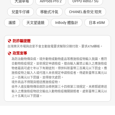
大湖草莓
AirPods Pro 2
OPPO Reno7 5G
兒童牛仔褲
移動式冷氣
CHANEL香奈兒 短夾
護膝
天文望遠鏡
InBody 體脂計
日本 eSIM
防詐騙提醒
台灣樂天市場與店家不會主動致電要求解除分期付款、要求ATM轉帳。
政策宣導
為防治動物傳染病，境外動物或動物產品等應施檢疫物輸入我國，應符
合動物檢疫規定，並依規定申請檢疫。擅自輸入屬禁止輸入之應施檢疫
物者最高可處七年以下有期徒刑，得併科新臺幣三百萬元以下罰金。應
施檢疫物之輸入人或代理人未依規定申請檢疫者，得處新臺幣五萬元以
上一百萬元以下罰鍰，並得按次處罰。
境外商品不得隨貨贈送應施檢疫物。
收件人違反動物傳染病防治條例第三十四條第三項規定，未將郵遞寄送
輸入之應施檢疫物送交輸出入動物檢疫機關銷燬者，處新臺幣三萬元以
上十五萬元以下罰鍰。