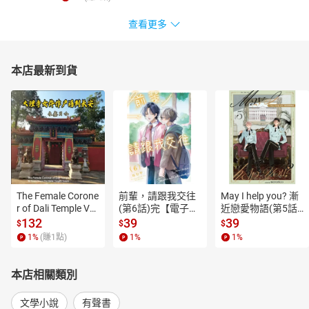
查看更多
本店最新到貨
The Female Corone
前輩，請跟我交往
May I help you? 漸
r of Dali Temple Vo
(第6話)完【電子
近戀愛物語(第5話)
l.6【有聲書】
書】
【電子書】
132
39
39
$
$
$
1
%
(賺
1
點)
1
%
1
%
本店相關類別
文學小說
有聲書