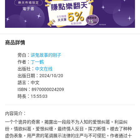
商品詳情
旁白：
讲鬼故事的刚子
作者：
丁一鹤
出版社：
中文在线
出版日期：2024/10/20
語言：中文
ISBN：8970000024209
時長：15:55:03
内容简介：
一个个诡异的奇案，揭露出一段段不为人知的爱恨纠葛。利益纠
纷，情欲纠葛，爱恨纠缠，最终情人反目，挥刀断情。褪去了种种
虚伪表象，用严肃的笔调展示法律的庄严与不可侵犯。作者通过十