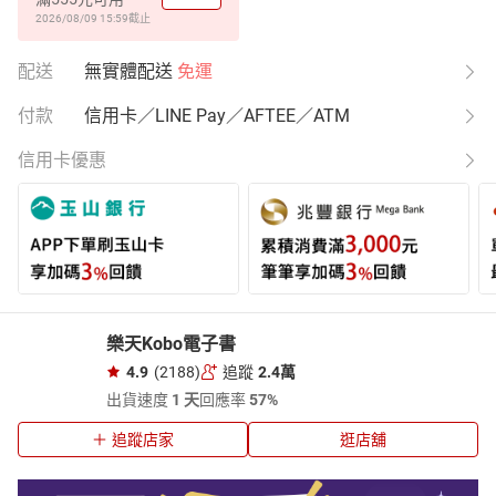
2026/08/09 15:59
截止
配送
無實體配送
免運
付款
信用卡／LINE Pay／AFTEE／ATM
信用卡優惠
樂天Kobo電子書
4.9
(2188)
追蹤
2.4萬
出貨速度
1 天
回應率
57%
追蹤店家
逛店舖