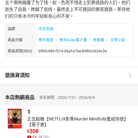
五个案例揭露了为了钱、权、色而不惜走上犯罪道路的人们，他们
迷失了自我，跨越了底线，最终走上不可挽回的罪恶道路，等待他
们的只有冰冷的牢狱和良心的不安。
品牌
中文在线
商品分類
樂天首頁
樂天Kobo電子書
有聲書
文學小說
商品貨號(SKU)
bf09c480-f314-36af-a7be-8080cc624c3d
退換貨須知
本店熱銷商品
排名期間：2026/7/31 - 2026/8/6
1
正念殺機【NETFLIX影集Murder Mindfully蓄弒待發】
【電子書】
308
$
1
%
(賺
3
點)