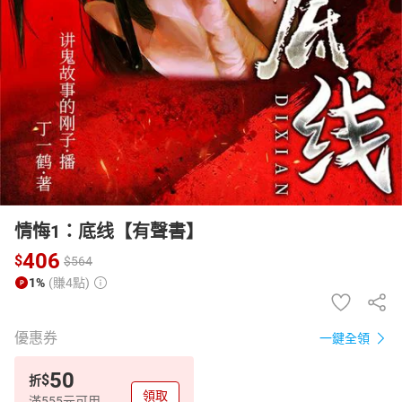
日本購物
電子/紙本書
HOT
情悔1：底线【有聲書】
406
$
$
564
1%
(賺4點)
優惠券
一鍵全領
50
$
折
領取
滿555元可用