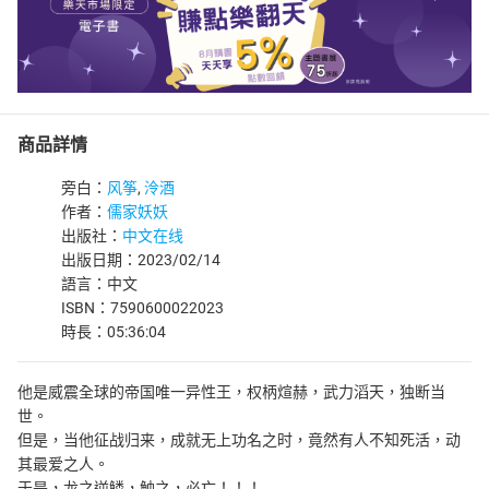
商品詳情
旁白：
风筝
,
泠酒
作者：
儒家妖妖
出版社：
中文在线
出版日期：2023/02/14
語言：中文
ISBN：7590600022023
時長：05:36:04
他是威震全球的帝国唯一异性王，权柄煊赫，武力滔天，独断当
世。
但是，当他征战归来，成就无上功名之时，竟然有人不知死活，动
其最爱之人。
于是，龙之逆鳞，触之，必亡！！！