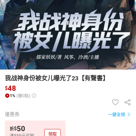
日本購物
電子/紙本書
HOT
我战神身份被女儿曝光了23【有聲書】
48
$
1%
(賺0點)
優惠券
一鍵全領
50
$
折
領取
滿555元可用