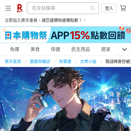
登入
立即加入樂天會員，讓您邊購物邊賺點數！
購物網分類
免運
美食
保健
民生用品
居家
3C
樂天首頁
圖書與雜誌
有聲書
文學小說
我战神身份被
天天免運
美食蛋糕
養生保健
民生用品
居家生活
3C家電
運動休閒
親子玩具
女裝
男裝
化妝保養
情趣用品