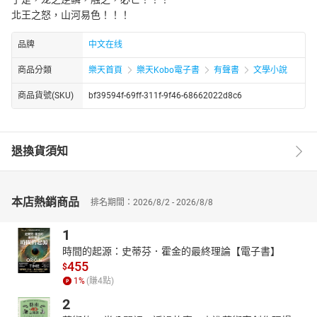
北王之怒，山河易色！！！
品牌
中文在线
商品分類
樂天首頁
樂天Kobo電子書
有聲書
文學小說
商品貨號(SKU)
bf39594f-69ff-311f-9f46-68662022d8c6
退換貨須知
本店熱銷商品
排名期間：2026/8/2 - 2026/8/8
1
時間的起源：史蒂芬．霍金的最終理論【電子書】
455
$
1
%
(賺
4
點)
2