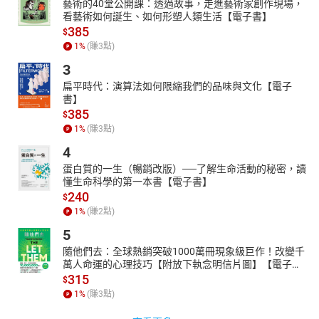
藝術的40堂公開課：透過故事，走進藝術家創作現場，
看藝術如何誕生、如何形塑人類生活【電子書】
385
$
1
%
(賺
3
點)
3
扁平時代：演算法如何限縮我們的品味與文化【電子
書】
385
$
1
%
(賺
3
點)
4
蛋白質的一生（暢銷改版）──了解生命活動的秘密，讀
懂生命科學的第一本書【電子書】
240
$
1
%
(賺
2
點)
5
隨他們去：全球熱銷突破1000萬冊現象級巨作！改變千
萬人命運的心理技巧【附放下執念明信片圖】【電子
書】
315
$
1
%
(賺
3
點)