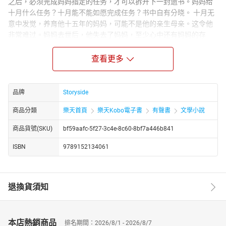
之后，必须完成妈妈指定的任务，才可以拆开下一封遗书。妈妈给
十月什么任务？十月能不能如愿完成任务？书中自有分晓。 十月无
意中发觉，养育他十五年的妈妈，可能不是他的亲生母亲。这令他
非常难过。妈妈去世后，他失去了妈妈，至少心中还有妈妈的存
在。如果心中的妈妈也不是他的妈妈，他连心中的妈妈也失去了，
他会更加伤心难受。到底心中的妈妈是不是亲妈妈？到底有没有另
查看更多
一个亲妈妈？答案就在书中。 在《十月》这部小说里，十月的妈妈
通过书信，引导十月去发掘往事的真相。事实上，作者通过文字，
引导读者去发掘母爱的真相。母爱不是三言两语能说得清楚的，却
品牌
Storyside
可以通过一个故事反映出来。母亲不是圣人，也会犯下错误，但母
商品分類
樂天首頁
樂天Kobo電子書
有聲書
文學小說
爱却是神圣的。十万言的小说，让人体会妈妈用心良苦。不管妈妈
背后有多少秘密，不管妈妈做过什么错事，妈妈永远是妈妈。小说
商品貨號(SKU)
bf59aafc-5f27-3c4e-8c60-8bf7a446b841
会有结局，妈妈会终老，妈妈的爱永远不会结束。 © 2008 by Khor
Ewe Pin. Published in paper format in Malaysia by Odonata
ISBN
9789152134061
Publishing, recorded by Storyside 2021.
退換貨須知
本店熱銷商品
排名期間：2026/8/1 - 2026/8/7