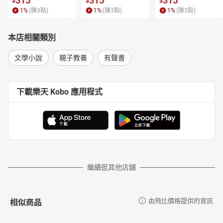
315
315
315
$
$
$
1
%
(賺
3
點)
1
%
(賺
3
點)
1
%
(賺
3
點)
本店相關類別
文學小說
親子教養
有聲書
下載樂天 Kobo 應用程式
繼續逛其他店舖
相似商品
由飛比價格提供的資訊