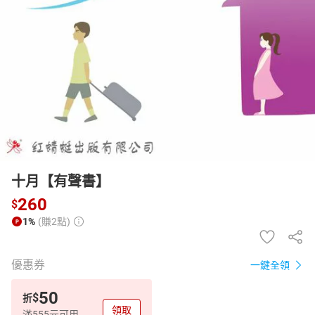
日本購物
電子/紙本書
HOT
十月【有聲書】
260
$
1%
(賺2點)
優惠券
一鍵全領
50
$
折
領取
滿555元可用