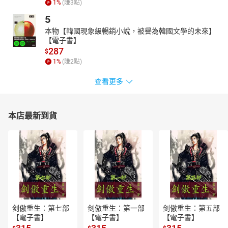
1
%
(賺
3
點)
5
本物【韓國現象級暢銷小說，被譽為韓國文學的未來】
【電子書】
287
$
1
%
(賺
2
點)
查看更多
本店最新到貨
剑傲重生：第七部
剑傲重生：第一部
剑傲重生：第五部
【電子書】
【電子書】
【電子書】