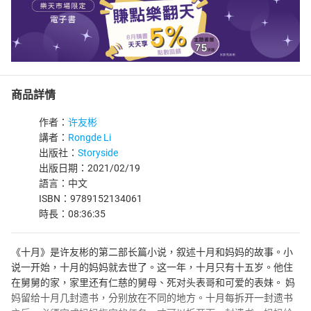
商品詳情
作者：
许友彬
講者：
Rongde Li
出版社：
Storyside
出版日期：2021/02/19
語言：中文
ISBN：9789152134061
時長：08:36:35
《十月》是许友彬的第二部长篇小说，叙述十月和妈妈的故事。小
说一开始，十月的妈妈就去世了。这一年，十月只有十五岁。他住
在舅舅的家，家里还有仁慈的舅母、死对头表哥和可爱的表妹。 妈
妈留给十月几封遗书，分别放在不同的地方。十月每拆开一封遗书