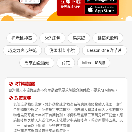
抓老鼠神器
6x7 床包
馬來貘
鋁箔包飲料
巧克力夾心餅乾
倪匡 科幻小說
Lesson One 洋芋片
馬來西亞插頭
荷花
Micro USB線
防詐騙提醒
台灣樂天市場與店家不會主動致電要求解除分期付款、要求ATM轉帳。
政策宣導
為防治動物傳染病，境外動物或動物產品等應施檢疫物輸入我國，應符
合動物檢疫規定，並依規定申請檢疫。擅自輸入屬禁止輸入之應施檢疫
物者最高可處七年以下有期徒刑，得併科新臺幣三百萬元以下罰金。應
施檢疫物之輸入人或代理人未依規定申請檢疫者，得處新臺幣五萬元以
上一百萬元以下罰鍰，並得按次處罰。
境外商品不得隨貨贈送應施檢疫物。