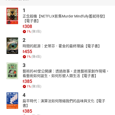
1
正念殺機【NETFLIX影集Murder Mindfully蓄弒待發】
【電子書】
308
$
1
%
(賺
3
點)
2
時間的起源：史蒂芬．霍金的最終理論【電子書】
455
$
1
%
(賺
4
點)
3
藝術的40堂公開課：透過故事，走進藝術家創作現場，
看藝術如何誕生、如何形塑人類生活【電子書】
385
$
1
%
(賺
3
點)
4
扁平時代：演算法如何限縮我們的品味與文化【電子
書】
385
$