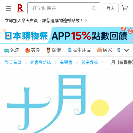
登入
立即加入樂天會員，讓您邊購物邊賺點數！
購物網分類
免運
美食
保健
民生用品
居家
3C
樂天首頁
圖書與雜誌
有聲書
親子教養
十月【有聲書
天天免運
美食蛋糕
養生保健
民生用品
居家生活
3C家電
運動休閒
親子玩具
女裝
男裝
化妝保養
情趣用品