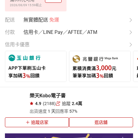
2026/08/09 15:59
截止
配送
無實體配送
免運
付款
信用卡／LINE Pay／AFTEE／ATM
信用卡優惠
樂天Kobo電子書
4.9
(2188)
追蹤
2.4萬
出貨速度
1 天
回應率
57%
追蹤店家
逛店舖