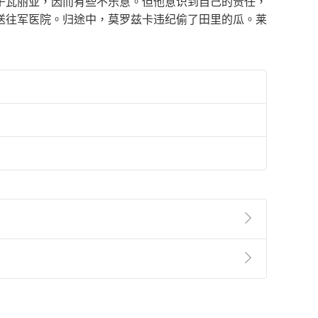
子瓦丽亚，因而有些不乐意。但他意识到自己的责任，
送往军医院。归途中，莫罗兹卡违纪偷了田里的瓜。莱
準則
第
2
條第
5
款之規定，「非以有形媒介提供之數位
，不適用消保法第
19
條第
1
項七日內無條件退貨之規