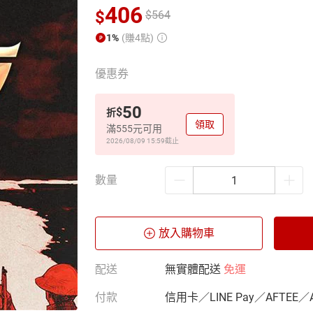
406
$
$
564
1%
(賺4點)
優惠券
50
$
折
領取
滿555元可用
2026/08/09 15:59
截止
數量
放入購物車
配送
無實體配送
免運
付款
信用卡／LINE Pay／AFTEE／