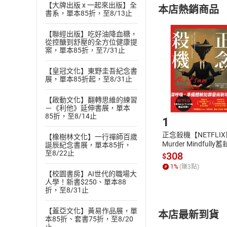
【大牌出版 x 一起來出版】全
本店熱銷商品
(
二
)
消費者
書系，單本85折，至8/13止
且已下載
/
存
挑選
商
【聯經出版】吃好油降血糖，
退貨方式：您
從控醣到舒壓的全方位健康提
Choose
案，單本85折，至7/31止
貨」，本店鋪
請注意，樂天
【皇冠文化】東野圭吾紀念書
購書後，
展，單本85折起，至8/31止
【啟動文化】翻轉思維的練習
Step1
－《利他》延伸書展，單本
85折，至8/14止
1
正念殺機【NETFLI
【橡樹林文化】一行禪師百歲
Murder Mindfully
誕辰紀念書展，單本85折，
至8/22止
發】【電子書】
308
$
1
%
(賺
3
點)
【校園書房】AI世代的職場大
人學！新書$250、單本88
折，至8/31止
【蓋亞文化】黃易作品展，單
本店最新到貨
本85折、套書75折，至8/20