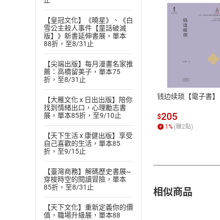
止
【皇冠文化】《曉星》、《白
雪公主殺人事件【童話破滅
版】》新書延伸書展，單本
88折，至8/31止
付款方
【尖端出版】每月漫畫名家推
薦：高橋留美子，單本75
ATM轉帳、信用卡
折，至8/31止
钱边续琐【電子書】
【大雁文化 x 日出出版】陪你
找到情緒出口，心理勵志書
205
展，單本85折，至9/10止
$
1
%
(賺
2
點)
【天下生活 x 康健出版】享受
自己喜歡的生活，單本85
折，至9/15止
【臺灣商務】解碼歷史書展~
穿梭時空的閱讀冒險，單本
85折，至8/31止
相似商品
【天下文化】重新定義你的價
值，職場升級展，單本88