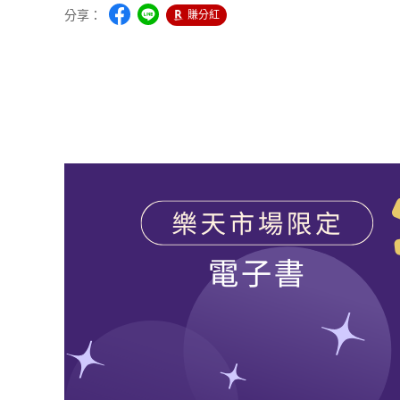
分享：
賺分紅