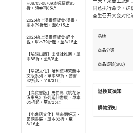
一天，莱奋生派矿
⭐08/03-08/09本週精選85
同意执行命令。送
折，領券再85折
奋生召开大会对他
2026線上漫畫博覽會-漫畫，
單本79折起，至8/15止
品牌
2026線上漫畫博覽會-輕小
說，單本79折起，至8/15止
商品分類
【臉譜出版】出版社推薦，單
本85折，至8/8止
商品貨號(SKU)
【皇冠文化】哈利波特繁體中
文版系列，單本88折，套書
82折起，至8/31止
退換貨須知
【高寶書版】馬伯庸《桃花源
沒事兒》系列延伸書展，單本
85折起，至8/25止
購物須知
退換貨規定：
【小角落文化】閱來閱好玩，
(
一
)
依
消費
暑期書展，單本82折，至
8/16止
內容或一經提
購書須知
定。