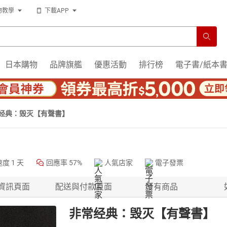
物教學
下載APP
日本購物
品牌旗艦
優惠活動
排行榜
電子書/紙本
经典：毁灭【有聲書】
速度
1 天
回應率
57%
人氣店家
電子發票
資訊頁面
配送與付款頁面
所有商品
非常经典：毁灭【有聲書】