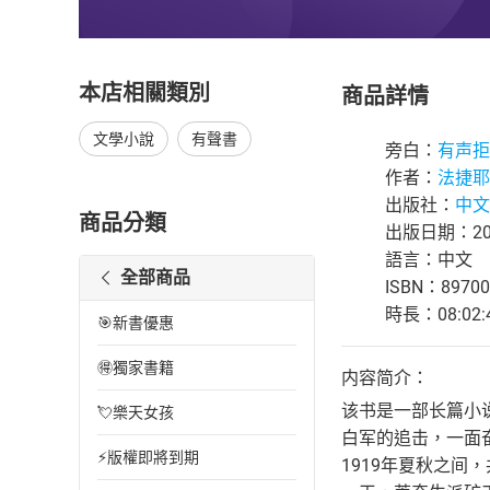
本店相關類別
商品詳情
文學小說
有聲書
旁白：
有声拒
作者：
法捷耶
出版社：
中文
商品分類
出版日期：202
語言：中文
全部商品
ISBN：89700
時長：08:02:
🎯新書優惠
🉐獨家書籍
内容简介：
该书是一部长篇小
💘樂天女孩
白军的追击，一面
⚡版權即將到期
1919年夏秋之