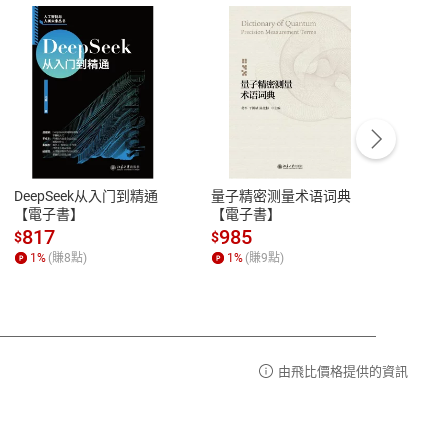
客服資訊
豫期
服務時間：週一到週五 10:00-12:00、
易解
13:00-17:00 (國定假日及例假日休息)
DeepSeek从入门到精通
量子精密测量术语词典
新西
品性
客服電話：0080-1857077
【電子書】
【電子書】
计研
請參
客服信箱：
聯絡店家
817
985
98
$
$
$
1
%
(賺
8
點)
1
%
(賺
9
點)
1
%
由飛比價格提供的資訊