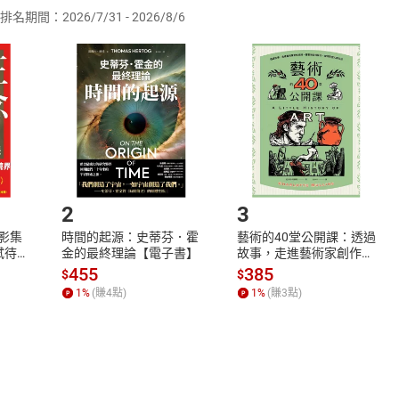
排名期間：2026/7/31 - 2026/8/6
訂購本店鋪之商品即代表知悉本店鋪所銷售之商品為電子書，屬
取電子書，不得請求退貨退款。
品
放入
購物車
登入
帳號
欲取消訂單或辦理退貨時，請登入樂天市場，並於「我的訂單」
Shopping cart
Login
將依您的申請進行審核，待審核通過後將為您辦理退款事宜。
市場須以整筆訂單為單位進行取消/退貨，恕無法以單支商品取消
如何開始使用？
.選擇閱讀載具
Step2.
2
3
X影集
時間的起源：史蒂芬．霍
藝術的40堂公開課：透過
蓄弒待
金的最終理論【電子書】
故事，走進藝術家創作現
場，看藝術如何誕生、如
455
385
$
$
何形塑人類生活【電子
1
%
(賺
4
點)
1
%
(賺
3
點)
書】