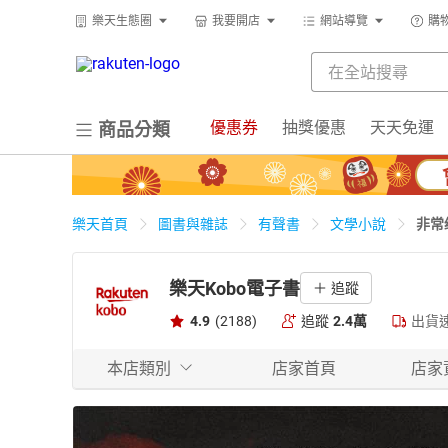
樂天生態圈
我要開店
網站導覽
購
優惠券
抽獎優惠
天天免運
商品分類
非常
樂天首頁
圖書與雜誌
有聲書
文學小說
樂天Kobo電子書
追蹤
4.9
(2188)
追蹤
2.4萬
出貨
本店類別
店家首頁
店家