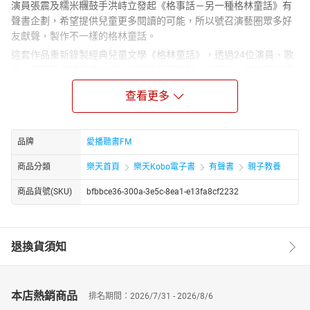
演員張震及糯米糰鼓手洪峙立發起《格事話－另一種格林童話》有
聲書企劃，希望提供兒童更多閱讀的可能，所以號召演藝圈眾多好
友獻聲，製作不一樣的格林童話。
這套作品重新錄製經典兒童文學《格林童話》，透過24位演員、歌
手，用聲音演繹經典文學，利用聲音再搭配《格事話：格林童話選
集》文字，創造更多想像空間，不僅培養孩子們美好的品格，並探
查看更多
索閱讀的無限可能。
有聲書同步架構出8大主題，分別為「無奇不有」、「聰明點子」、
「夢幻綺情」、「寓言宿命」、「善有善報」、「說到做到」、
品牌
愛播聽書FM
「天真無敵」、「惡魔同行」，內含72個故事，並邀請8組音樂人，
針對不同主題、個別故事內容，創作每一首故事的專屬配樂，讓親
商品分類
樂天首頁
樂天Kobo電子書
有聲書
親子教養
子共讀的時光，不僅透過閱讀培養孩童的品格與對人性、是非價值
商品貨號(SKU)
bfbbce36-300a-3e5c-8ea1-e13fa8cf2232
觀的理解，更希望透過音樂的陶冶，提供另一種素養發展的伴讀旅
程。
24位演員、歌手 擔任說書人齊獻聲（按照姓氏筆劃排序）
蘇慧倫、魏如萱、鳳小岳、猴子飛行員王湯尼、張榕容、張孝全、
退換貨須知
張震、張翰、張鈞甯、張震嶽、張國璽、陳柏霖、陳以文、許茹
芸、桂綸鎂、徐若瑄、馬念先、柯佳嬿、林志玲、艾怡良、白安、
五月天石頭、五月天瑪莎、王若琳
本店熱銷商品
排名期間：2026/7/31 - 2026/8/6
8組音樂人 特製每篇故事的專屬樂章（按照姓氏筆劃排序）