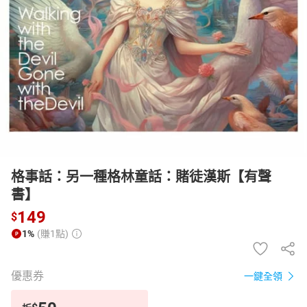
日本購物
電子/紙本書
HOT
格事話：另一種格林童話：賭徒漢斯【有聲
書】
149
$
1%
(賺1點)
優惠券
一鍵全領