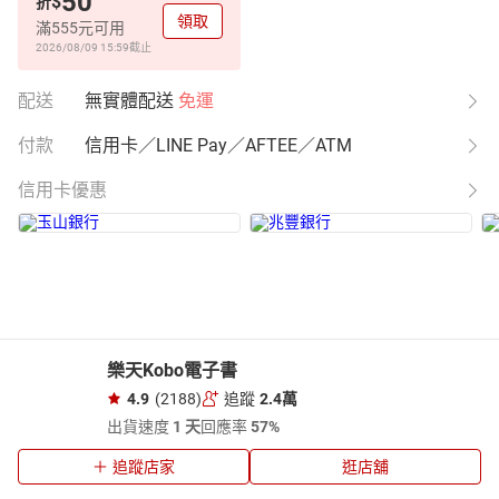
50
$
折
領取
滿555元可用
2026/08/09 15:59
截止
配送
無實體配送
免運
付款
信用卡／LINE Pay／AFTEE／ATM
信用卡優惠
樂天Kobo電子書
4.9
(2188)
追蹤
2.4萬
出貨速度
1 天
回應率
57%
追蹤店家
逛店舖