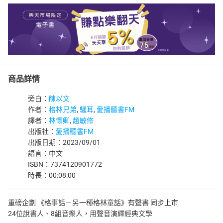
商品詳情
旁白：
陳以文
作者：
格林兄弟
,
騷耳
,
愛播聽書FM
譯者：
林懷卿
,
趙敏修
出版社：
愛播聽書FM
出版日期：2023/09/01
語言：中文
ISBN：7374120901772
時長：00:08:00
重磅企劃 《格事話－另一種格林童話》有聲書 同步上市
24位說書人、8組音樂人，用聲音演繹經典文學