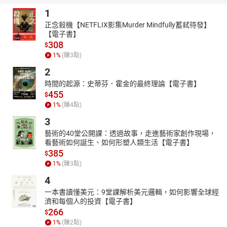
Cheer(謝青翰）、LEO37+SOSS、SKARAOKE、何灝、陳穎達、許
1
志遠（Point HSU）、賴文軒、盪在空中
正念殺機【NETFLIX影集Murder Mindfully蓄弒待發】
【電子書】
公益合作
308
騷耳出品的《格事話》有聲書本著公益慈善、回饋社會之初心，將
$
1
%
(賺
3
點)
有聲書部分收益投入財團法人臺北市志玲姊姊慈善基金會的「遲緩
兒童早期療育計畫」以及「偏鄉兒少學習圓夢計畫」，支持0-6 歲發
2
展遲緩兒童的學習與醫療資源、扶助經濟弱勢學童的教育與文化傳
時間的起源：史蒂芬．霍金的最終理論【電子書】
承。
455
$
關於財團法人臺北市志玲姊姊慈善基金會
1
%
(賺
4
點)
志玲姊姊慈善基金會從2011年成立至今，持續關懷弱勢兒童教育與
3
兒童醫療計畫、女性議題倡導、災害救濟與急難救助等項目，累積
藝術的40堂公開課：透過故事，走進藝術家創作現場，
資助的大小朋友已超過十萬人次受益，並獲得臺北市社會局頒發社
看藝術如何誕生、如何形塑人類生活【電子書】
福單位優等獎狀，捐助成果有目共睹。往後將持續協助發展遲緩兒
385
$
童的早期療育學習經費及醫療設備、支持弱勢地區學童的學習圓夢
1
%
(賺
3
點)
計畫、認養原住民兒童舞樂文化傳習計畫、提供獨居長者生活物資
4
關懷。
一本書讀懂美元：9堂課解析美元邏輯，如何影響全球經
葛萊美獎得主蕭青陽 親自操刀設計
濟和每個人的投資【電子書】
在時光的隧道中，設計師蕭青陽團隊以科技AI為筆，將古老的童話
266
$
與傳說重新編織。如奇幻的繪畫，他勾勒出格林兄弟兩百年前所收
1
%
(賺
2
點)