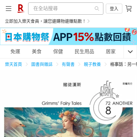
登入
立即加入樂天會員，讓您邊購物邊賺點數！
購物網分類
免運
美食
保健
民生用品
居家
3C
樂天首頁
圖書與雜誌
有聲書
親子教養
格事話：另一
天天免運
美食蛋糕
養生保健
民生用品
居家生活
3C家電
運動休閒
親子玩具
女裝
男裝
化妝保養
情趣用品