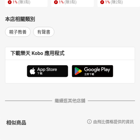
1
%
(賺
3
點)
1
%
(賺
3
點)
1
%
(賺
2
點)
本店相關類別
親子教養
有聲書
下載樂天 Kobo 應用程式
繼續逛其他店舖
相似商品
由飛比價格提供的資訊