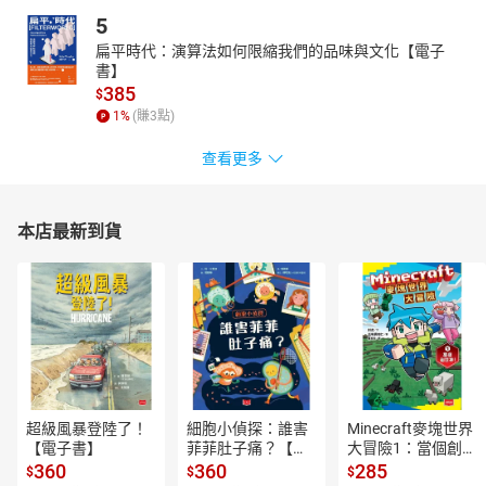
藏流傳於歐洲的怪奇民間故事，編碼繪出的圖像讓故事在虛實之間
5
交織。古老的影子運用AI撰寫與重現故事的靈魂重生。彷彿穿越了
扁平時代：演算法如何限縮我們的品味與文化【電子
時空，讓我們在現代科技的迷霧中重新發現了逝去的童年夢境。
書】
《格事話－另一種格林童話》數位專輯封面與實體專輯設計
385
$
蕭青陽
1
%
(賺
3
點)
設計超過上千張唱片封套，合作歌手包括宋祖英、周杰倫、五月
天、江蕙、陳綺貞、許崴、韓庚等。現任美國葛萊美獎、全美獨立
查看更多
音樂奬（Independent Music Awards）及日本Unknown Asia評審。
2023年，與女兒蕭君恬攜手操刀的《淡蘭古道三部曲》原聲帶專輯
《Beginningless Beginning》獲得美國第65屆葛萊美獎「最佳唱片
本店最新到貨
包裝設計獎」。
章節：
賭徒漢斯：陳以文
超級風暴登陸了！
細胞小偵探：誰害
Minecraft麥塊世界
【電子書】
菲菲肚子痛？【電
大冒險1：當個創世
子書】
神！【電子書】
360
360
285
$
$
$