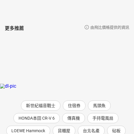
更多推薦
由飛比價格提供的資訊
新世紀福音戰士
住宿券
馬頭魚
HONDA本田 CR-V 6
傳真機
手持電風扇
LOEWE Hammock
貨櫃屋
台北名產
砧板