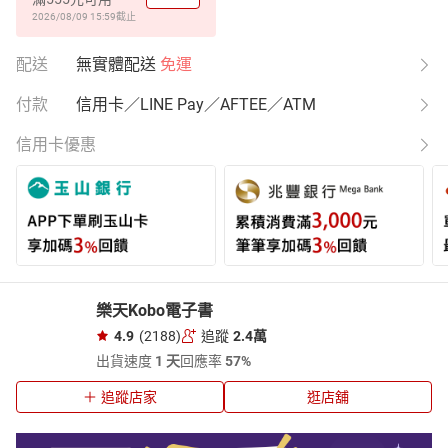
2026/08/09 15:59
截止
配送
無實體配送
免運
付款
信用卡／LINE Pay／AFTEE／ATM
信用卡優惠
樂天Kobo電子書
4.9
(2188)
追蹤
2.4萬
出貨速度
1 天
回應率
57%
追蹤店家
逛店舖