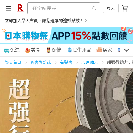
登入
立即加入樂天會員，讓您邊購物邊賺點數！
購物網分類
免運
美食
保健
民生用品
居家
3C
樂天首頁
圖書與雜誌
有聲書
心理勵志
超强行动力：
天天免運
美食蛋糕
養生保健
民生用品
居家生活
3C家電
運動休閒
親子玩具
女裝
男裝
化妝保養
情趣用品