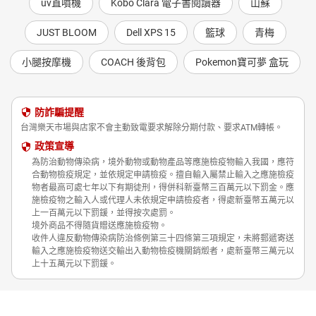
uv直噴機
Kobo Clara 電子書閱讀器
山蘇
JUST BLOOM
Dell XPS 15
籃球
青梅
小腿按摩機
COACH 後背包
Pokemon寶可夢 盒玩
防詐騙提醒
台灣樂天市場與店家不會主動致電要求解除分期付款、要求ATM轉帳。
政策宣導
為防治動物傳染病，境外動物或動物產品等應施檢疫物輸入我國，應符
合動物檢疫規定，並依規定申請檢疫。擅自輸入屬禁止輸入之應施檢疫
物者最高可處七年以下有期徒刑，得併科新臺幣三百萬元以下罰金。應
施檢疫物之輸入人或代理人未依規定申請檢疫者，得處新臺幣五萬元以
上一百萬元以下罰鍰，並得按次處罰。
境外商品不得隨貨贈送應施檢疫物。
收件人違反動物傳染病防治條例第三十四條第三項規定，未將郵遞寄送
輸入之應施檢疫物送交輸出入動物檢疫機關銷燬者，處新臺幣三萬元以
上十五萬元以下罰鍰。