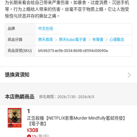
为长期来看会给自己带来严重伤害，如暴食、过度消费、沉迷手机
等。行为上瘾给人带来的伤害，丝毫不亚于物质上瘾，它让人饱受
愉悦与厌恶并存的撕扯之痛。
品牌
中文在线
商品分類
樂天首頁
樂天Kobo電子書
有聲書
心理勵志
商品貨號(SKU)
bfc96375-ec9b-3034-8b98-c8594c00b90a
退換貨須知
本店熱銷商品
排名期間：2026/7/30 - 2026/8/5
1
正念殺機【NETFLIX影集Murder Mindfully蓄弒待發】
【電子書】
308
$
1
%
(賺
3
點)