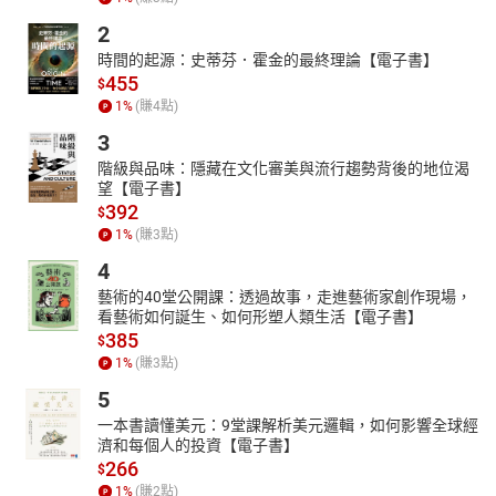
2
時間的起源：史蒂芬．霍金的最終理論【電子書】
455
$
1
%
(賺
4
點)
3
階級與品味：隱藏在文化審美與流行趨勢背後的地位渴
望【電子書】
392
$
1
%
(賺
3
點)
4
藝術的40堂公開課：透過故事，走進藝術家創作現場，
看藝術如何誕生、如何形塑人類生活【電子書】
385
$
1
%
(賺
3
點)
5
一本書讀懂美元：9堂課解析美元邏輯，如何影響全球經
濟和每個人的投資【電子書】
266
$
1
%
(賺
2
點)