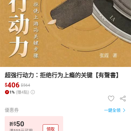
日本購物
電子/紙本書
HOT
超强行动力：拒绝行为上瘾的关键【有聲書】
406
$
$
564
1%
(賺4點)
優惠券
一鍵全領
50
$
折
領取
滿555元可用