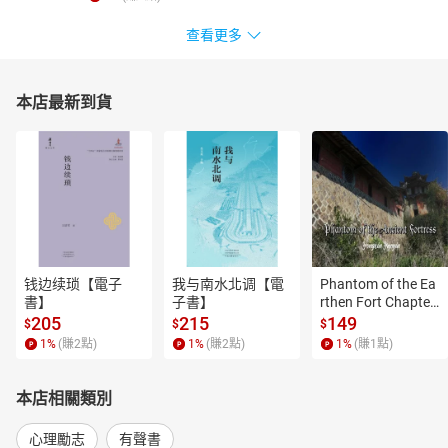
查看更多
本店最新到貨
钱边续琐【電子
我与南水北调【電
Phantom of the Ea
書】
子書】
rthen Fort Chapter
 4【有聲書】
205
215
149
$
$
$
1
%
(賺
2
點)
1
%
(賺
2
點)
1
%
(賺
1
點)
本店相關類別
心理勵志
有聲書