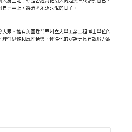
別人身上呢？你是否經常把別人的過失拿來處罰自己？
到自己手上，將過著永遠喜悅的日子。
會大眾。擁有美國愛荷華州立大學工業工程博士學位的
了理性思惟和感性情懷，使得他的演講更具有說服力跟