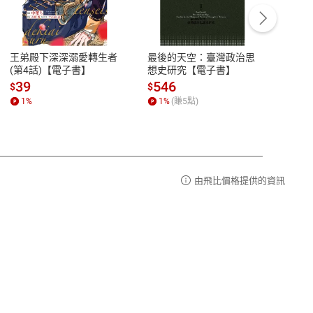
客服資訊
豫期
服務時間：週一到週五 10:00-12:00、
易解
13:00-17:00 (國定假日及例假日休息)
王弟殿下深深溺愛轉生者
最後的天空：臺灣政治思
鬼島
品性
客服電話：0080-1857077
(第4話)【電子書】
想史研究【電子書】
小事
請參
客服信箱：
聯絡店家
39
546
33
$
$
$
1
%
1
%
(賺
5
點)
1
%
由飛比價格提供的資訊