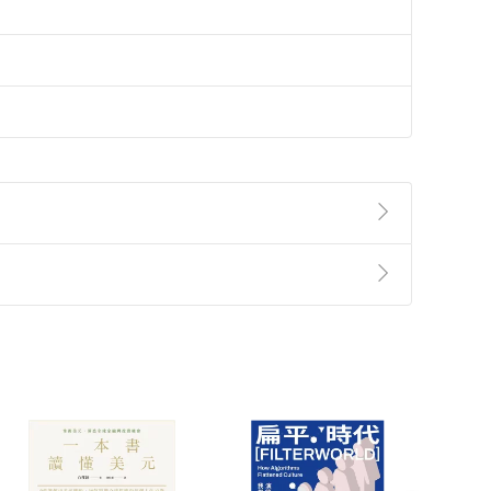
準則
第
2
條第
5
款之規定，「非以有形媒介提供之數位
，不適用消保法第
19
條第
1
項七日內無條件退貨之規
非以有形媒介提供之數位內容，消費者同意若訂購後
付款
方式
完成
訂單
中點選「瀏覽訂單明細」
>
「申請取消訂單
/
退
Payment
Complete