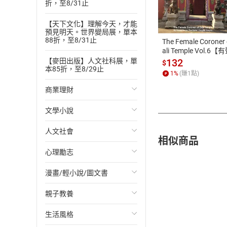
付款方
折，至8/31止
ATM轉帳、信用卡
【天下文化】理解今天，才能
預見明天。世界變局展，單本
88折，至8/31止
The Female Coroner 
ali Temple Vol.6【
書】
132
【麥田出版】人文社科展，單
$
本85折，至8/29止
1
%
(賺
1
點)
商業理財
文學小說
投資理財
人文社會
經濟/趨勢
歐美文學
相似商品
心理勵志
財務/金融
日本文學
國際關係
漫畫/輕小說/圖文書
管理/領導
韓國文學
政治
心靈成長/情緒
親子教養
職場工作術
華文文學
社會科學
人際關係
輕小說
生活風格
成功法
經典文學
台灣/中國歷史
兩性關係
奇幻/科幻
教育現場