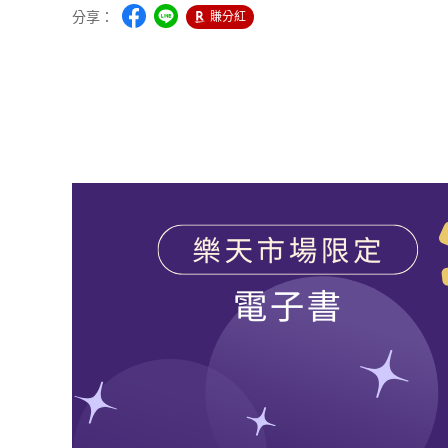
分享：
賺分紅