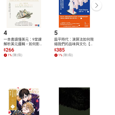
/退貨。
登入帳號，下載書籍後看書
4
5
6
一本書讀懂美元：9堂課
扁平時代：演算法如何限
本物
解析美元邏輯，如何影響
縮我們的品味與文化【電
說，
全球經濟和每個人的投資
子書】
來】
266
385
28
$
$
$
【電子書】
1
%
(賺
2
點)
1
%
(賺
3
點)
1
%