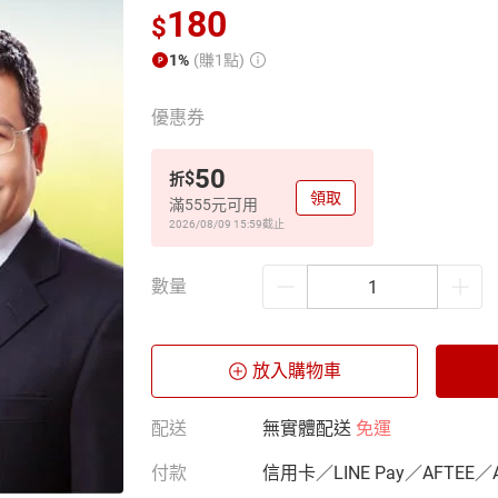
180
$
1%
(賺1點)
優惠券
50
$
折
領取
滿555元可用
2026/08/09 15:59
截止
數量
放入購物車
配送
無實體配送
免運
付款
信用卡／LINE Pay／AFTEE／