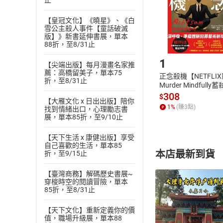
止
請注意，樂天
購書後，
【皇冠文化】《曉星》、《白
雪公主殺人事件【童話破滅
版】》新書延伸書展，單本
88折，至8/31止
Step1
1
【尖端出版】每月漫畫名家推
薦：高橋留美子，單本75
正念殺機【NETFLI
折，至8/31止
Murder Mindfully
發】【電子書】
308
$
【大雁文化 x 日出出版】陪你
1
%
(賺
3
點)
找到情緒出口，心理勵志書
展，單本85折，至9/10止
【天下生活 x 康健出版】享受
自己喜歡的生活，單本85
本店最新到貨
折，至9/15止
【臺灣商務】解碼歷史書展~
穿梭時空的閱讀冒險，單本
85折，至8/31止
【天下文化】重新定義你的價
值，職場升級展，單本88