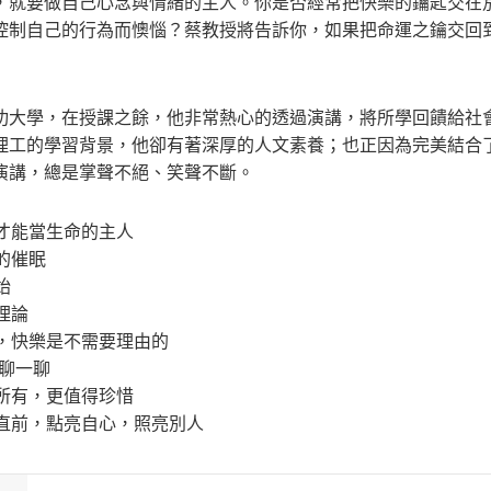
，就要做自己心念與情緒的主人。你是否經常把快樂的鑰匙交在
控制自己的行為而懊惱？蔡教授將告訴你，如果把命運之鑰交回
功大學，在授課之餘，他非常熱心的透過演講，將所學回饋給社
理工的學習背景，他卻有著深厚的人文素養；也正因為完美結合
演講，總是掌聲不絕、笑聲不斷。
，才能當生命的主人
的催眠
始
理論
力，快樂是不需要理由的
己聊一聊
的所有，更值得珍惜
往直前，點亮自心，照亮別人