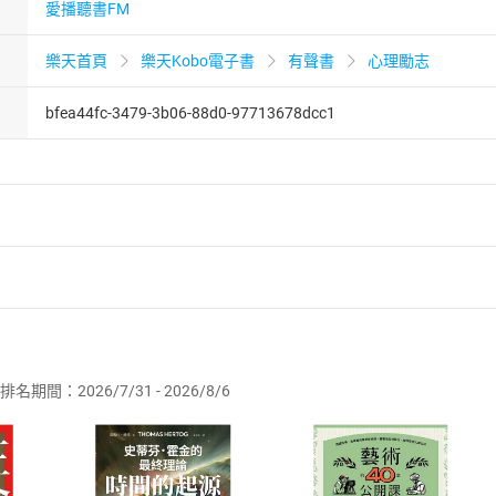
愛播聽書FM
樂天首頁
樂天Kobo電子書
有聲書
心理勵志
bfea44fc-3479-3b06-88d0-97713678dcc1
者保護法
第
19
條第
1
項後段
暨
通訊交易解除權合理例外情事適用
供即為完成之線上服務，經消費者事先同意始提供。」 之商品
排名期間：2026/7/31 - 2026/8/6
訂購本店鋪之商品即代表知悉本店鋪所銷售之商品為電子書，屬
取電子書，不得請求退貨退款。
品
放入
購物車
登入
帳號
欲取消訂單或辦理退貨時，請登入樂天市場，並於「我的訂單」
Shopping cart
Login
將依您的申請進行審核，待審核通過後將為您辦理退款事宜。