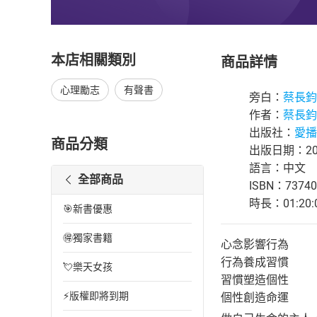
本店相關類別
商品詳情
心理勵志
有聲書
旁白：
蔡長鈞
作者：
蔡長鈞
出版社：
愛播
商品分類
出版日期：201
語言：中文
全部商品
ISBN：73740
時長：01:20:
🎯新書優惠
🉐獨家書籍
心念影響行為
行為養成習慣
💘樂天女孩
習慣塑造個性
⚡版權即將到期
個性創造命運