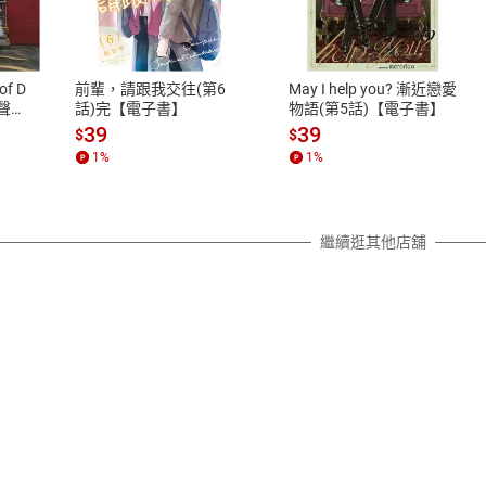
式
退換貨規範
、LINE PAY、AFTEE
本店是否提供消費者保護法七日猶
之權利，遽消費者保護法及通訊交
of D
前輩，請跟我交往(第6
May I help you? 漸近戀愛
除權合理例外情事適用準則，依商
有聲
話)完【電子書】
物語(第5話)【電子書】
質各有不同規定。詳細退換貨說明
39
39
$
$
照各商品說明。
1
%
1
%
詳細說明
繼續逛其他店舖