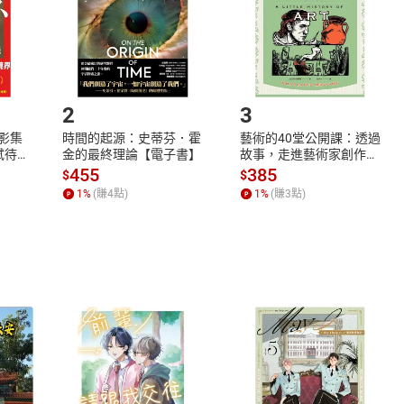
市場須以整筆訂單為單位進行取消/退貨，恕無法以單支商品取消
如何開始使用？
.選擇閱讀載具
Step2.
2
3
X影集
時間的起源：史蒂芬．霍
藝術的40堂公開課：透過
蓄弒待
金的最終理論【電子書】
故事，走進藝術家創作現
場，看藝術如何誕生、如
455
385
$
$
何形塑人類生活【電子
1
%
(賺
4
點)
1
%
(賺
3
點)
書】