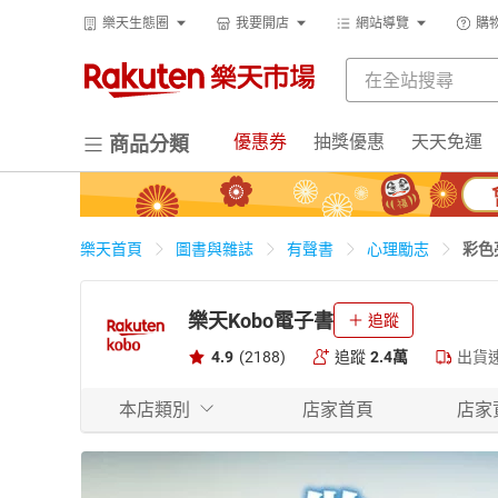
樂天生態圈
我要開店
網站導覽
購
優惠券
抽獎優惠
天天免運
商品分類
彩色
樂天首頁
圖書與雜誌
有聲書
心理勵志
樂天Kobo電子書
追蹤
4.9
(2188)
追蹤
2.4萬
出貨
本店類別
店家首頁
店家