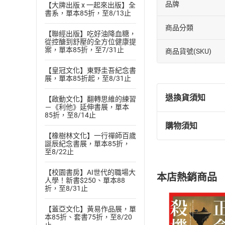
品牌
【大牌出版 x 一起來出版】全
書系，單本85折，至8/13止
商品分類
【聯經出版】吃好油降血糖，
從控醣到舒壓的全方位健康提
案，單本85折，至7/31止
商品貨號(SKU)
【皇冠文化】東野圭吾紀念書
展，單本85折起，至8/31止
退換貨須知
【啟動文化】翻轉思維的練習
－《利他》延伸書展，單本
85折，至8/14止
購物須知
退換貨規定：
【橡樹林文化】一行禪師百歲
(
一
)
依
消費
誕辰紀念書展，單本85折，
至8/22止
內容或一經提
購書須知
定。
【校園書房】AI世代的職場大
本店熱銷商品
(
二
)
消費者
人學！新書$250、單本88
折，至8/31止
且已下載
/
存
挑選
商
退貨方式：您
【蓋亞文化】黃易作品展，單
Choose
本85折、套書75折，至8/20
貨」，本店鋪