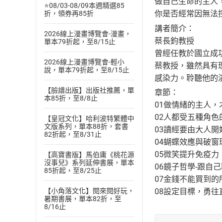
做自己生命的主人
⭐08/03-08/09本週精選85
你是否經常因無法
折，領券再85折
講者簡介：
2026線上漫畫博覽會-漫畫，
蔡長鈞教授
單本79折起，至8/15止
曾經任教於國立成
2026線上漫畫博覽會-輕小
蔡教授，雖然具有
說，單本79折起，至8/15止
感染力。聆聽他的
【臉譜出版】出版社推薦，單
章節：
本85折，至8/8止
01做情緒的主人
02人都受五種角色
【皇冠文化】哈利波特繁體中
文版系列，單本88折，套書
03讀經要由大人開
82折起，至8/31止
04蝴蝶效應與破窗
05微笑提升免疫
【高寶書版】馬伯庸《桃花源
沒事兒》系列延伸書展，單本
06鏡子哲學-跟自
85折起，至8/25止
07金錢不能買到
【小角落文化】閱來閱好玩，
08設定目標，勇
暑期書展，單本82折，至
8/16止