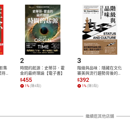
取電子書，不得請求退貨退款。
品
放入
購物車
登入
帳號
欲取消訂單或辦理退貨時，請登入樂天市場，並於「我的訂單」
Shopping cart
Login
將依您的申請進行審核，待審核通過後將為您辦理退款事宜。
市場須以整筆訂單為單位進行取消/退貨，恕無法以單支商品取消
如何開始使用？
.選擇閱讀載具
Step2.
2
3
X影集
時間的起源：史蒂芬．霍
階級與品味：隱藏在文化
蓄弒待
金的最終理論【電子書】
審美與流行趨勢背後的地
位渴望【電子書】
455
392
$
$
1
%
(賺
4
點)
1
%
(賺
3
點)
繼續逛其他店舖