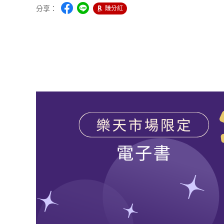
分享：
賺分紅