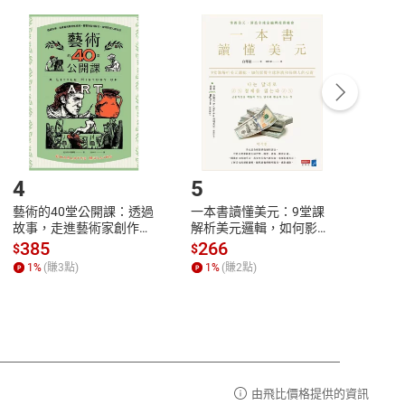
付款
方式
完成
訂單
中點選「瀏覽訂單明細」
>
「申請取消訂單
/
退
Payment
Complete
/退貨。
登入帳號，下載書籍後看書
4
5
6
藝術的40堂公開課：透過
一本書讀懂美元：9堂課
本物
故事，走進藝術家創作現
解析美元邏輯，如何影響
說，
場，看藝術如何誕生、如
全球經濟和每個人的投資
來】
385
266
28
$
$
$
何形塑人類生活【電子
【電子書】
1
%
(賺
3
點)
1
%
(賺
2
點)
1
%
書】
由飛比價格提供的資訊