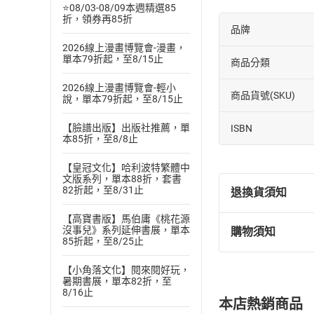
⭐08/03-08/09本週精選85
折，領券再85折
品牌
2026線上漫畫博覽會-漫畫，
單本79折起，至8/15止
商品分類
2026線上漫畫博覽會-輕小
商品貨號(SKU)
說，單本79折起，至8/15止
【臉譜出版】出版社推薦，單
ISBN
本85折，至8/8止
【皇冠文化】哈利波特繁體中
文版系列，單本88折，套書
82折起，至8/31止
退換貨須知
【高寶書版】馬伯庸《桃花源
沒事兒》系列延伸書展，單本
購物須知
退換貨規定：
85折起，至8/25止
(
一
)
依
消費
【小角落文化】閱來閱好玩，
內容或一經提
暑期書展，單本82折，至
購書須知
定。
8/16止
本店熱銷商品
(
二
)
消費者