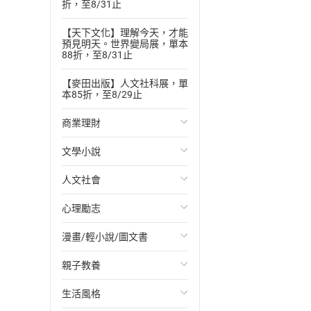
折，至8/31止
【天下文化】理解今天，才能
預見明天。世界變局展，單本
88折，至8/31止
【麥田出版】人文社科展，單
本85折，至8/29止
商業理財
文學小說
投資理財
人文社會
經濟/趨勢
歐美文學
心理勵志
財務/金融
日本文學
國際關係
漫畫/輕小說/圖文書
管理/領導
韓國文學
政治
心靈成長/情緒
親子教養
職場工作術
華文文學
社會科學
人際關係
輕小說
生活風格
成功法
經典文學
台灣/中國歷史
兩性關係
奇幻/科幻
教育現場