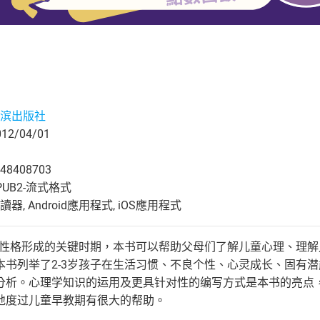
滨出版社
2/04/01
48408703
UB2-流式格式
, Android應用程式, iOS應用程式
长、性格形成的关键时期，本书可以帮助父母们了解儿童心理、理
本书列举了2-3岁孩子在生活习惯、不良个性、心灵成长、固有
分析。心理学知识的运用及更具针对性的编写方式是本书的亮点
地度过儿童早教期有很大的帮助。