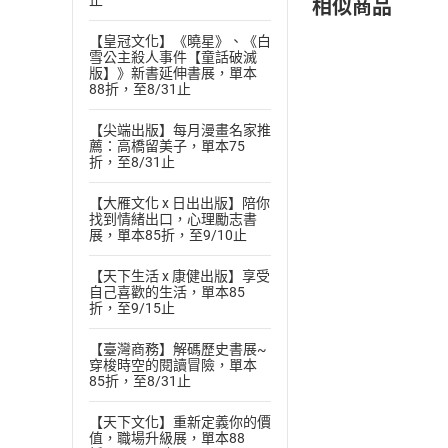
相似商品
止
【皇冠文化】《曉星》、《白
雪公主殺人事件【童話破滅
版】》新書延伸書展，單本
付款方
88折，至8/31止
ATM轉帳、信用卡
【尖端出版】每月漫畫名家推
薦：高橋留美子，單本75
折，至8/31止
【大雁文化 x 日出出版】陪你
找到情緒出口，心理勵志書
展，單本85折，至9/10止
【天下生活 x 康健出版】享受
自己喜歡的生活，單本85
折，至9/15止
【臺灣商務】解碼歷史書展~
穿梭時空的閱讀冒險，單本
85折，至8/31止
【天下文化】重新定義你的價
值，職場升級展，單本88