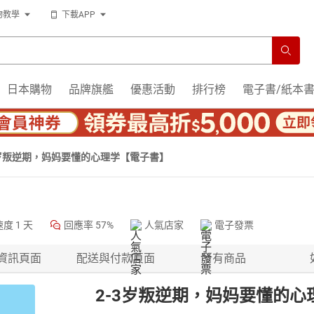
物教學
下載APP
日本購物
品牌旗艦
優惠活動
排行榜
電子書/紙本
3岁叛逆期，妈妈要懂的心理学【電子書】
速度
1 天
回應率
57%
人氣店家
電子發票
資訊頁面
配送與付款頁面
所有商品
2-3岁叛逆期，妈妈要懂的