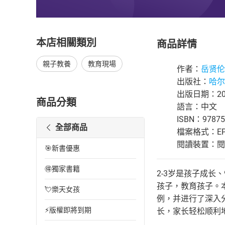
本店相關類別
商品詳情
親子教養
教育現場
作者：
岳贤伦
出版社：
哈尔
出版日期：201
商品分類
語言：中文
ISBN：97875
全部商品
檔案格式：EP
閱讀裝置：閱讀器
🎯新書優惠
🉐獨家書籍
2-3岁是孩子成
孩子，教育孩子。
💘樂天女孩
例，并进行了深入
⚡版權即將到期
长，家长轻松顺利