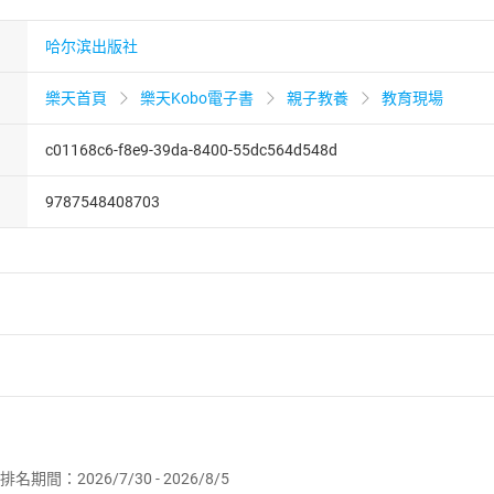
哈尔滨出版社
樂天首頁
樂天Kobo電子書
親子教養
教育現場
c01168c6-f8e9-39da-8400-55dc564d548d
9787548408703
者保護法
第
19
條第
1
項後段
暨
通訊交易解除權合理例外情事適用
供即為完成之線上服務，經消費者事先同意始提供。」 之商品
排名期間：2026/7/30 - 2026/8/5
訂購本店鋪之商品即代表知悉本店鋪所銷售之商品為電子書，屬