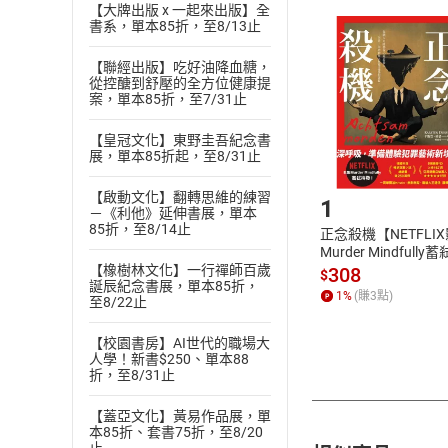
【大牌出版 x 一起來出版】全
且已下載
/
存
挑選
商
書系，單本85折，至8/13止
退貨方式：您
Choose
【聯經出版】吃好油降血糖，
貨」，本店鋪
從控醣到舒壓的全方位健康提
請注意，樂天
案，單本85折，至7/31止
購書後，
【皇冠文化】東野圭吾紀念書
展，單本85折起，至8/31止
Step1
【啟動文化】翻轉思維的練習
1
－《利他》延伸書展，單本
85折，至8/14止
正念殺機【NETFLI
Murder Mindfully
發】【電子書】
【橡樹林文化】一行禪師百歲
308
$
誕辰紀念書展，單本85折，
1
%
(賺
3
點)
至8/22止
【校園書房】AI世代的職場大
人學！新書$250、單本88
折，至8/31止
【蓋亞文化】黃易作品展，單
本85折、套書75折，至8/20