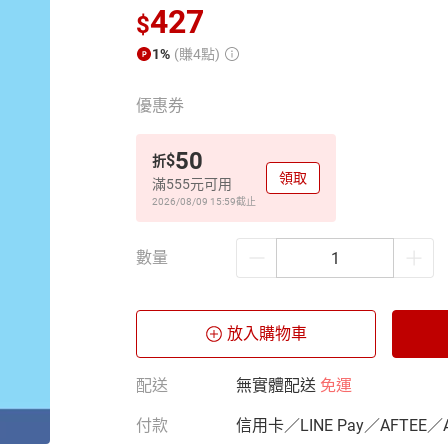
427
$
1%
(賺4點)
優惠券
50
$
折
領取
滿555元可用
2026/08/09 15:59
截止
數量
放入購物車
配送
無實體配送
免運
付款
信用卡／LINE Pay／AFTEE／