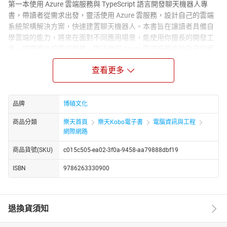
第一本使用 Azure 雲端服務與 TypeScript 語言開發聊天機器人專
書，帶讀者從需求出發，靈活使用 Azure 雲服務，設計自己的雲端
系統架構解決方案，快速建置聊天機器人。本書旨在讓讀者具備自
學雲端的能力，將來在面對不同應用場景，能使用你擅長的開發工
具，選擇適合的雲端服務，靈活使用 Azure 雲端服務設計自己的應
用程式。
查看更多
【書籍特色】
新手也能輕鬆學 Azure!
四大主題(無伺服器運算、資料庫服務、訊息服務、認知服務)一次滿
品牌
博碩文化
足
手把手帶你用 TypeScript 實作!
商品分類
樂天首頁
樂天Kobo電子書
電腦資訊與工程
🔹詳細的圖解操作流程，讓你熟悉使用 Azure 雲端平台
網際網路
🔹整合 Azure 與聊天機器人，帶你建置、管理及部署應用程式
商品貨號(SKU)
c015c505-ea02-3f0a-9458-aa79888dbf19
🔹列舉一個雲端架構，引導你善用 Azure 服務設計屬於自己的解決
方案
ISBN
9786263330900
【精選主題】
訊息交換平台 Microsoft Teams、LINE
🔹使用 Webhook 將 Web Service 連接至 Microsoft Teams
退換貨須知
🔹理解 LINE Messaging API 打造聊天機器人
無伺服器運算 Azure Functions