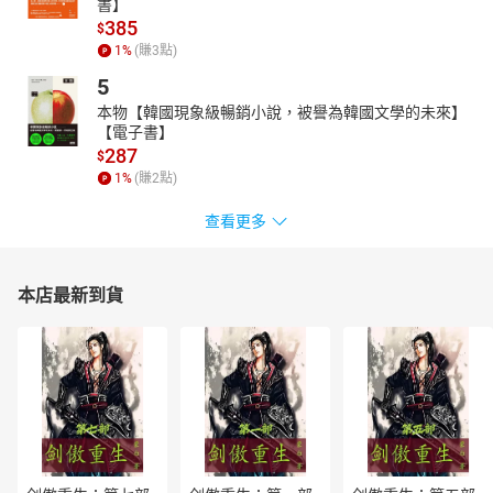
書】
【專業推薦】
385
$
本書涵蓋雲端運算的概念與型態、技術實作、趨勢應用與產品實
1
%
(賺
3
點)
務，作者以自學累積的知識與實務經驗，結合了現行趨勢應用的聊
5
天機器人，一步步帶你進入雲端世界。無論是對雲服務有興趣者，
抑或是新踏入雲世界的你，透過本書將讓你更了解如何善用
本物【韓國現象級暢銷小說，被譽為韓國文學的未來】
【電子書】
Microsoft Azure 設計屬於自己的應用程式!
287
$
----張沛晴 / Microsoft One Commercial Partner Marketing Assistant
1
%
(賺
2
點)
Manager
查看更多
本店最新到貨