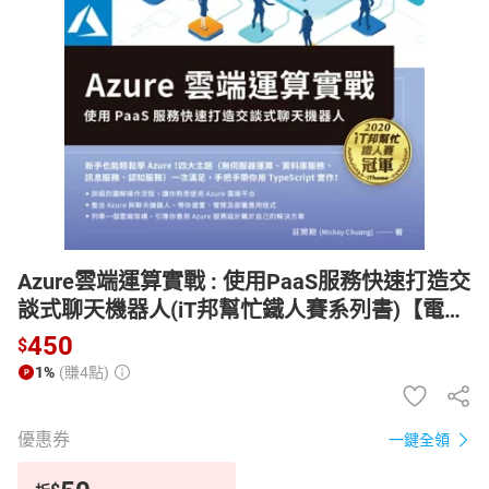
日本購物
電子/紙本書
HOT
Azure雲端運算實戰 : 使用PaaS服務快速打造交
談式聊天機器人(iT邦幫忙鐵人賽系列書)【電子
書】
450
$
1%
(賺4點)
優惠券
一鍵全領