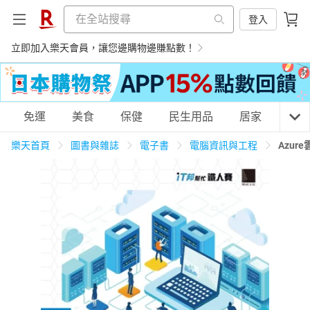
登入
立即加入樂天會員，讓您邊購物邊賺點數！
購物網分類
免運
美食
保健
民生用品
居家
3C
樂天首頁
圖書與雜誌
電子書
電腦資訊與工程
Azu
天天免運
美食蛋糕
養生保健
民生用品
居家生活
3C家電
運動休閒
親子玩具
女裝
男裝
化妝保養
情趣用品