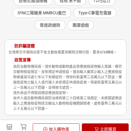
近吸式抽油煙機
桂格 黑十穀
72巧克力
SYM三陽機車 MMBCU曼巴
Type-C筆電充電器
管道疏通劑
團康遊戲
防詐騙提醒
台灣樂天市場與店家不會主動致電要求解除分期付款、要求ATM轉帳。
政策宣導
為防治動物傳染病，境外動物或動物產品等應施檢疫物輸入我國，應符
合動物檢疫規定，並依規定申請檢疫。擅自輸入屬禁止輸入之應施檢疫
物者最高可處七年以下有期徒刑，得併科新臺幣三百萬元以下罰金。應
施檢疫物之輸入人或代理人未依規定申請檢疫者，得處新臺幣五萬元以
上一百萬元以下罰鍰，並得按次處罰。
境外商品不得隨貨贈送應施檢疫物。
收件人違反動物傳染病防治條例第三十四條第三項規定，未將郵遞寄送
輸入之應施檢疫物送交輸出入動物檢疫機關銷燬者，處新臺幣三萬元以
上十五萬元以下罰鍰。
Shopping is Entertainment!
放入購物車
立即購買
非洲豬瘟政策宣導
隱私權政策