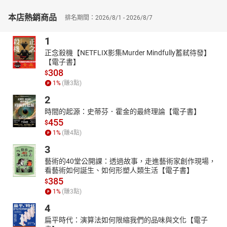
🔹打造 Serverless API
本店熱銷商品
排名期間：2026/8/1 - 2026/8/7
🔹打造事件訂閱 Webhooks
🔹使用指令開發、測試、部署函式
1
資料庫服務 Azure Cosmos DB 、Azure Cache for Redis
正念殺機【NETFLIX影集Murder Mindfully蓄弒待發】
🔹使用 SQL/Core API 搜尋 Cosmos DB 資料
【電子書】
🔹開發 RESTful API 存取 Cosmos DB 資料
308
$
🔹使用 Azure 建立 Redis Cache 緩存資料
1
%
(賺
3
點)
訊息服務 Azure Service Bus
2
🔹使用 Queues 佇列傳訊
時間的起源：史蒂芬．霍金的最終理論【電子書】
🔹使用發佈/訂閱 Topics 主題傳訊
455
$
🔹部署 Service Bus Trigger 事件觸發器
1
%
(賺
4
點)
認知服務 LUIS、Custom Vision
3
🔹使用 LUIS 建立自然語言理解模型
藝術的40堂公開課：透過故事，走進藝術家創作現場，
🔹使用 Custom Vision 建立影像辨識模型
看藝術如何誕生、如何形塑人類生活【電子書】
🔹整合認知服務加值聊天機器人
385
$
適合讀者：
1
%
(賺
3
點)
-有基本程式基礎，想自學使用雲端運算
4
-對 Micorsoft Azure 有興趣的學生、新手工程師
扁平時代：演算法如何限縮我們的品味與文化【電子
-已有雲端經驗但還不熟悉 Micorsoft Azrue