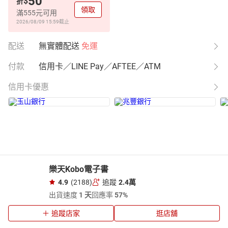
50
$
折
領取
滿555元可用
2026/08/09 15:59
截止
配送
無實體配送
免運
付款
信用卡／LINE Pay／AFTEE／ATM
信用卡優惠
樂天Kobo電子書
4.9
(2188)
追蹤
2.4萬
出貨速度
1 天
回應率
57%
追蹤店家
逛店舖