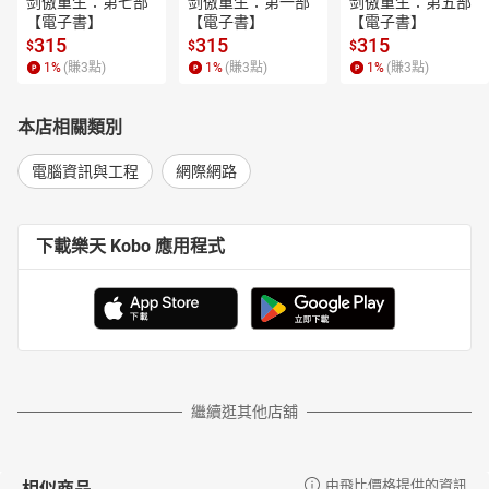
剑傲重生：第七部
剑傲重生：第一部
剑傲重生：第五部
【電子書】
【電子書】
【電子書】
315
315
315
$
$
$
1
%
(賺
3
點)
1
%
(賺
3
點)
1
%
(賺
3
點)
本店相關類別
電腦資訊與工程
網際網路
下載樂天 Kobo 應用程式
繼續逛其他店舖
相似商品
由飛比價格提供的資訊