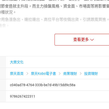
這個環節會造就主升段，而主力操盤風格、資金面、市場面等將影
3種狀況。
主力會用急漲急出、邊拉邊出、高位平台等伎倆出貨，引誘跟風買
機會。
程，發揮「量價戰法」獲利100%！
查看更多
股底部墊高且股價上漲時，可能出現溫和放量、巨量或縮量，形
*經過較長時間震盪下跌，個股在底部區域突然放出巨量向上突破
量縮價跌，就是買進的好時機。
大樂文化
個股走勢中，這是上漲速度最快、K線形態最誘人、上升幅度最
你得小心把握。
樂天首頁
樂天Kobo電子書
商業理財
投資理財
*個股收出大陽線漲停板，且巨量突破前高，均線呈現多頭排列，M
c040ad78-4764-333b-be7d-49b15dd9c58a
搶漲停板或次日加倉，待股價出現見頂訊號時再賣出。
股漲停時，怎麼抓住買賣的好時機？漲停有巨量、放量、縮量等4
9786267422311
你只要學會分辨與因應，就能避開陷阱，下一張賺錢的單。