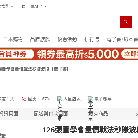
物教學
下載APP
日本購物
品牌旗艦
優惠活動
排行榜
電子書/紙本
6張圖學會量價戰法秒賺波段【電子書】
速度
1 天
回應率
57%
人氣店家
電子發票
資訊頁面
配送與付款頁面
所有商品
126張圖學會量價戰法秒賺