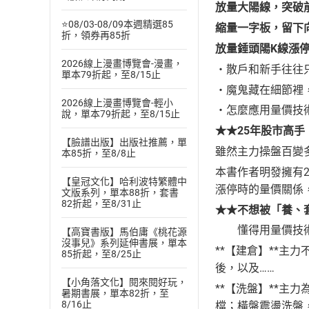
放量大陽線，突破
⭐08/03-08/09本週精選85
縮量一字板，留下
折，領券再85折
放量錘頭陽
K
線漲
2026線上漫畫博覽會-漫畫，
‧散戶和新手往往
單本79折起，至8/15止
‧魔鬼藏在細節裡
2026線上漫畫博覽會-輕小
‧怎麼應用量價技
說，單本79折起，至8/15止
★★25年股市高
【臉譜出版】出版社推薦，單
雖然主力操盤百變
本85折，至8/8止
本書作者明發擁有
【皇冠文化】哈利波特繁體中
漲停時的量價關係
文版系列，單本88折，套書
82折起，至8/31止
★★不想被「養、
懂得用量價技術分
【高寶書版】馬伯庸《桃花源
沒事兒》系列延伸書展，單本
**【建倉】**
85折起，至8/25止
後，以及……
【小角落文化】閱來閱好玩，
**【洗盤】**
暑期書展，單本82折，至
8/16止
檔；橫盤震盪洗盤