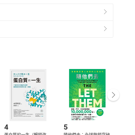
。
放量拉升，後市獲利機率高。
要立刻賣出。
準則
第
2
條第
5
款之規定，「非以有形媒介提供之數位
能賺不停！
，不適用消保法第
19
條第
1
項七日內無條件退貨之規
非以有形媒介提供之數位內容，消費者同意若訂購後
付款
方式
完成
訂單
中點選「瀏覽訂單明細」
>
「申請取消訂單
/
退
Payment
Complete
/退貨。
登入帳號，下載書籍後看書
4
5
6
蛋白質的一生（暢銷改
隨他們去：全球熱銷突破
理當