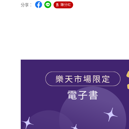
分享：
賺分紅