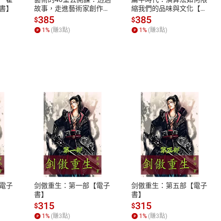
書】
故事，走進藝術家創作現
縮我們的品味與文化【電
場，看藝術如何誕生、如
子書】
385
385
$
$
何形塑人類生活【電子
1
%
(賺
3
點)
1
%
(賺
3
點)
書】
式
退換貨規範
、LINE PAY、AFTEE
本店是否提供消費者保護法七日猶
之權利，遽消費者保護法及通訊交
電子
剑傲重生：第一部【電子
剑傲重生：第五部【電子
除權合理例外情事適用準則，依商
書】
書】
質各有不同規定。詳細退換貨說明
315
315
$
$
照各商品說明。
1
%
(賺
3
點)
1
%
(賺
3
點)