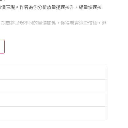
響量價表現。作者為你分析放量迅速拉升、縮量快速拉
進。期間將呈現不同的量價關係，你得看穿這些伎倆，避
成不同的K線形態和量價關係，但基本上都是主力正在
，股價同步快速上漲。當股價快速上漲後回檔，量價特
大，而且投資者最不安的階段，往往會走出獨立於大盤
ACD、KDJ等指標走強，後市持續快速上漲機率高。
種類型，可能發生在低位、中途、高位3種位置，而