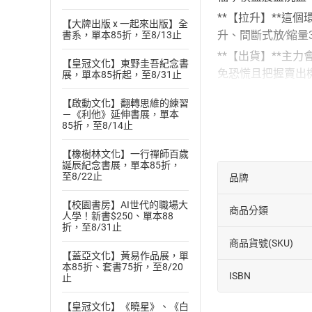
**【拉升】**
【大牌出版 x 一起來出版】全
升、間斷式放∕縮量
書系，單本85折，至8/13止
**【出貨】**
【皇冠文化】東野圭吾紀念書
免恐慌且把握賣出
展，單本85折起，至8/31止
★★把握主力操盤過
【啟動文化】翻轉思維的練習
一、築底末期
：個
－《利他》延伸書展，單本
85折，至8/14止
吸籌建倉。
**【
實戰案例
】*
【橡樹林文化】一行禪師百歲
誕辰紀念書展，單本85折，
徵從量增價升轉為
至8/22止
品牌
二、拉升環節
：在
【校園書房】AI世代的職場大
的強勢盤面，因此
商品分類
人學！新書$250、單本88
折，至8/31止
**【
實戰案例
】*
商品貨號(SKU)
投資者可以在當日
【蓋亞文化】黃易作品展，單
三、強勢漲停
：個
本85折、套書75折，至8/20
ISBN
止
演變出各種狀況。
【
實戰案例
】
【皇冠文化】《曉星》、《白