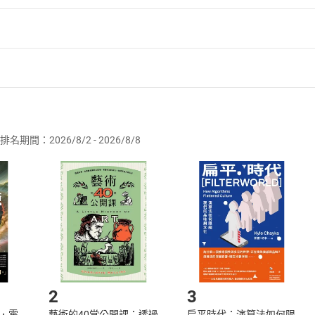
主力拉升股價的啟動訊號，投資者可以積極進場做多。
可能是主力對敲做量來引誘跟風，以達到出逃目的，你千萬別碰
主力對長期震盪下跌、跌幅大的股票，在籌碼鎖定性好的情況下
盤後的縮量漲停，可以謹慎做多，但看到放量滯漲或見頂訊號，
者保護法
第
19
條第
1
項後段
暨
通訊交易解除權合理例外情事適用
攻略，學習實戰技巧與案例，你就能跟隨主力買賣，不論多空都
供即為完成之線上服務，經消費者事先同意始提供。」 之商品
排名期間：2026/8/2 - 2026/8/8
訂購本店鋪之商品即代表知悉本店鋪所銷售之商品為電子書，屬
取電子書，不得請求退貨退款。
品
放入
購物車
登入
帳號
欲取消訂單或辦理退貨時，請登入樂天市場，並於「我的訂單」
Shopping cart
Login
將依您的申請進行審核，待審核通過後將為您辦理退款事宜。
市場須以整筆訂單為單位進行取消/退貨，恕無法以單支商品取消
如何開始使用？
.選擇閱讀載具
Step2.
2
3
．霍
藝術的40堂公開課：透過
扁平時代：演算法如何限