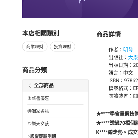
本店相關類別
商品詳情
商業理財
投資理財
作者：
明發
出版社：
大樂
出版日期：202
商品分類
語言：中文
ISBN：97862
全部商品
檔案格式：EP
閱讀裝置：閱讀器
🎯新書優惠
🉐獨家書籍
★****學會量價
★****透過70檔
💘樂天女孩
K****線走勢
×
成交
⚡版權即將到期