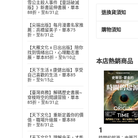
雪公主殺人事件【童話破滅
‧低位巨量漲停是
版】》新書延伸書展，單本
退換貨須知
88折，至8/31止
‧高位巨量漲停很
‧低位放量漲停是
【尖端出版】每月漫畫名家推
購物須知
薦：高橋留美子，單本75
退換貨規定：
‧面對高位回檔洗
折，至8/31止
(
一
)
依
消費
打開這本量價戰法
【大雁文化 x 日出出版】陪你
內容或一經提
找到情緒出口，心理勵志書
購書須知
定。
展，單本85折，至9/10止
本店熱銷商品
(
二
)
消費者
【天下生活 x 康健出版】享受
且已下載
/
存
挑選
商
自己喜歡的生活，單本85
退貨方式：您
折，至9/15止
Choose
貨」，本店鋪
【臺灣商務】解碼歷史書展~
請注意，樂天
穿梭時空的閱讀冒險，單本
購書後，
85折，至8/31止
【天下文化】重新定義你的價
Step1
值，職場升級展，單本88
折，至8/31止
1
【天下文化】理解今天，才能
時間的起源：史蒂芬