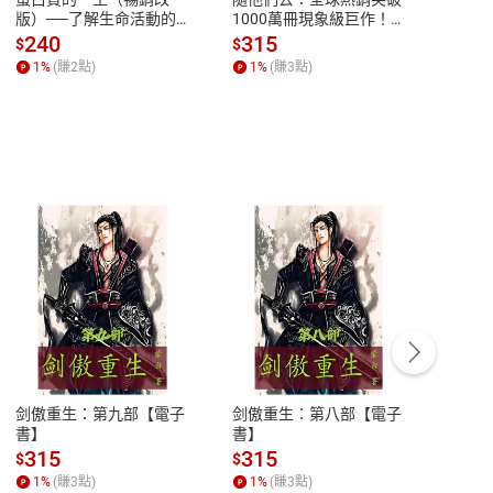
版）──了解生命活動的
1000萬冊現象級巨作！
快樂
秘密，讀懂生命科學的第
改變千萬人命運的心理技
理解
240
315
30
$
$
$
一本書【電子書】
巧【附放下執念明信片
慮、
1
%
(賺
2
點)
1
%
(賺
3
點)
1
%
圖】【電子書】
書】
客服資訊
豫期
服務時間：週一到週五 10:00-12:00、
易解
13:00-17:00 (國定假日及例假日休息)
剑傲重生：第九部【電子
剑傲重生：第八部【電子
潜水史
品性
客服電話：0080-1857077
書】
書】
andari
al) Sc
請參
客服信箱：
聯絡店家
315
315
13
$
$
$
r【電
1
%
(賺
3
點)
1
%
(賺
3
點)
1
%