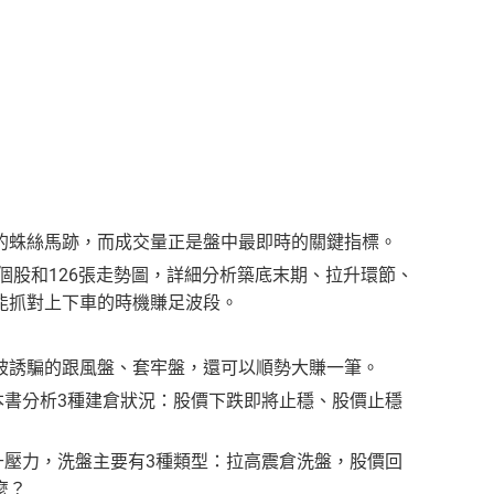
的蛛絲馬跡，而成交量正是盤中最即時的關鍵指標。
個股和126張走勢圖，詳細分析築底末期、拉升環節、
能抓對上下車的時機賺足波段。
誘騙的跟風盤、套牢盤，還可以順勢大賺一筆。
本書分析3種建倉狀況：股價下跌即將止穩、股價止穩
升壓力，洗盤主要有3種類型：拉高震倉洗盤，股價回
麼？