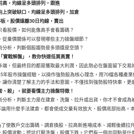
前高，均線呈多頭排列，跟進
向上突破缺口，均線呈多頭排列，加倉
停板，股價遠離
30
日均線，賣出
只看股價，如何能像高手會看籌碼？
，從量價關係可以發現哪些主力操盤細節？
術分析，判斷個股趨勢是多頭還是空頭？
手「實戰解盤」，教你快速低買高賣！
多端，但最終目的都是獲取最大利潤，因此勢必在盤面留下交易
25年股市操盤經驗，以操作強勢股為核心理念，用70檔各種產業
，讓你清楚了解主力的手法和意圖，不僅找到強勢股特快車，更
套、殺」，就要看懂主力操盤特徵！
析，判斷主力是在建倉、洗盤、拉升或出貨，你才不會成為被
主力不論用什麼手法建倉，都會使成交量有效放大、股價底部抬高。
主力為了使散戶交出籌碼、調倉換股、拉高新進場成本、減輕後續拉
，股價波動；挖坑打壓洗盤，股價下跌。它們有一個共同點是什