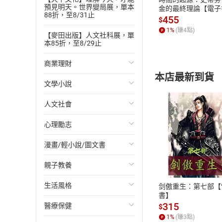
預見明天。世界變局展，單本
金的最終理論【電子
88折，至8/31止
455
$
1
%
(賺
4
點)
【麥田出版】人文社科展，單
本85折，至8/29止
商業理財
本店最新到貨
文學小說
投資理財
人文社會
經濟/趨勢
歐美文學
心理勵志
財務/金融
日本文學
國際關係
漫畫/輕小說/圖文書
管理/領導
韓國文學
政治
心靈成長/情緒
付款方
親子教養
職場工作術
華文文學
社會科學
人際關係
輕小說
ATM轉帳、信用卡
生活風格
成功法
經典文學
台灣/中國歷史
兩性關係
奇幻/科幻
教育現場
剑傲重生：第七部【
書】
315
醫療保健
行銷/廣告
成長/家庭生活小說
日/韓歷史
心理學
愛情故事
兒童文學/故事
飲食/食譜
$
1
%
(賺
3
點)