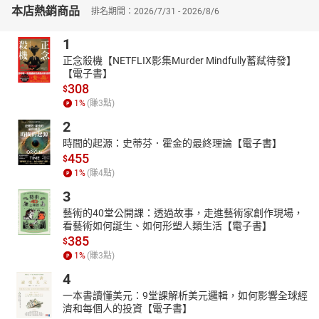
本店熱銷商品
排名期間：2026/7/31 - 2026/8/6
平均數、中位數、常態分布、迴歸分析、費米估算……
只要花一個晚上時間，你的邏輯能力暴增、思考能力暴增，
1
初級統計學成了能幫你一輩子的最強武器。
正念殺機【NETFLIX影集Murder Mindfully蓄弒待發】
◎看穿數據偏差，避開統計上的地雷
【電子書】
308
．「倖存者偏差」──
應該加厚戰鬥機哪個部位的裝甲
？
$
1
%
(賺
3
點)
二戰期間，同盟國在那些平安完成任務的戰鬥機上，發現一個獨特
2
的模式，
就是機身彈孔大多集中在機體和機翼尖端，
時間的起源：史蒂芬．霍金的最終理論【電子書】
455
$
因此軍方打算加厚這些部位的裝甲，
1
%
(賺
4
點)
但有位統計學家卻認為，應該加厚未中彈部位的裝甲，為什麼？
3
這就是倖存者偏差的故事由來。
藝術的40堂公開課：透過故事，走進藝術家創作現場，
◎圖表的強項在於「比較」，幫你一眼看出
**（穿）**
資料與真相
看藝術如何誕生、如何形塑人類生活【電子書】
1854年的野戰醫院十分髒亂，因感染疾病而死的士兵遠多於戰死人
385
$
數，
1
%
(賺
3
點)
這時，南丁格爾就把死亡人數的統計，從直方圖換成圓餅圖，
4
就成功說服國會議員願意提供經費，改善醫療環境，
一本書讀懂美元：9堂課解析美元邏輯，如何影響全球經
濟和每個人的投資【電子書】
為什麼只是換個圖表呈現，說服力就大增？