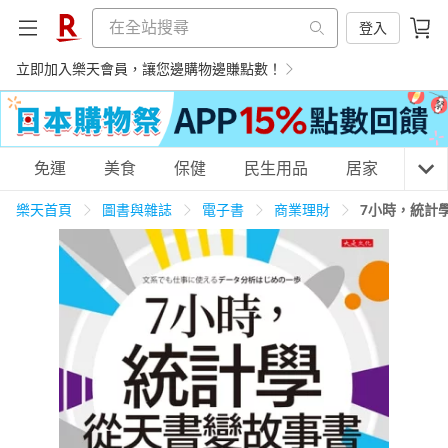
登入
立即加入樂天會員，讓您邊購物邊賺點數！
購物網分類
免運
美食
保健
民生用品
居家
3C
樂天首頁
圖書與雜誌
電子書
商業理財
7小時，統計
天天免運
美食蛋糕
養生保健
民生用品
居家生活
3C家電
運動休閒
親子玩具
女裝
男裝
化妝保養
情趣用品