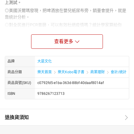
上測試。
◎美國沃爾瑪發現，把啤酒放在嬰兒紙尿布旁，銷量會提升，就是
靠統計分析。
◎對全民進行PCR普篩，可以有效杜絕疫情嗎？統計學家算給你
看。
提到統計學，商學院學生馬上會告訴你，天呀，這根本是「大魔
查看更多
王」，
從各種分布、檢定開始，課本內容似乎變成天書，什麼虛無、對立
假設……
品牌
大是文化
初級統計用到的數學不難呀，怎麼搞到二修都快過不了，幾乎要延
商品分類
樂天首頁
樂天Kobo電子書
商業理財
會計/統計
畢。
商品貨號(SKU)
c0792fd5-e1ba-363d-88bf-40daaf8014af
既然統計這麼難讀，為何還要學？因為：
開門做生意要靠因果分析，你才會找到賺錢與賠錢的關聯性。
ISBN
9786267123713
統計就是一種邏輯，看穿怎麼用不同圖表呈現來唬人或防止被唬。
還有，這是一門預測的技術，還教你用機率來思考，
幫你八九不離十料中事情結果，就算只用在運彩也助你發財。
退換貨須知
作者本丸諒，編輯超過30本以上的統計學暢銷書，
他透過各種案例與故事，教你用最快速度學會