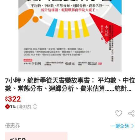
日本購物
電子/紙本書
HOT
7小時，統計學從天書變故事書： 平均數、中位
數、常態分布、迴歸分析、費米估算……統計這
樣讀，輕鬆戰勝商學院大魔王。【電子書】
322
$
1%
(賺3點)
優惠券
一鍵全領