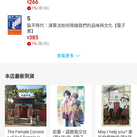
266
$
南丁格爾不只是護士，更是運用統計學的行家！
1
%
(賺
2
點)
◎****這樣學統計，天書會變成故事書！
5
．問我財產有多少？我和比爾‧蓋茲的財產平均超過450****億美
扁平時代：演算法如何限縮我們的品味與文化【電子
元！
書】
**
極端的
離群值**會讓平均失真，主計處公布勞工平均薪資數
385
$
字，就是犯了這種錯，
1
%
(賺
3
點)
這就像拿你的錢跟比爾**‧**蓋茲的錢一起平均，然後說你們很有
查看更多
錢。
這時要利用
中位數
──由大到小排列後，取最中間的數值，
薪資調查統計要揭露中位數，才知道自己在前段班或是後段
本店最新到貨
班。
** ．尼可拉斯．凱吉每年演出的電影越多，溺死人數也越多？**
另一項數據顯示，冰淇淋賣得越好、當年泳池溺死人數也越
多。
其實爛片王和冰淇淋與溺斃者並無直接
因果關係
。
隨便找1,000位演員演出的電影數量，都能找到與溺死人數變
化有正相關，
The Female Corone
前輩，請跟我交往
May I help you? 漸
只要蒐集夠大量資料，就能找出相關性，但是否有「因果」就很難