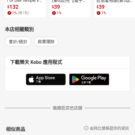
r of Dali Temple Vo
(第6話)完【電子
近戀愛物語(第5話)
說。
l.6【有聲書】
書】
【電子書】
132
39
39
$
$
$
這時你要怎麼找因果？統計有解。
1
%
(賺
1
點)
1
%
1
%
本店相關類別
統計就是一種歸納，可以用在收視率調查、民意調查、賣場銷
售業績，
會計/統計
商業理財
甚至傳染病大約幾月幾日達到高峰、企業該替員工準備多少快篩
劑、
醫院該準備多少病床、「超額死亡數」與疫情發展態勢，
下載樂天 Kobo 應用程式
都可透過統計來分析預測。
描述事實
**、
了解原因與預見未來，最快與最好的方法
，就是根據
統計。**
繼續逛其他店舖
相似商品
由飛比價格提供的資訊