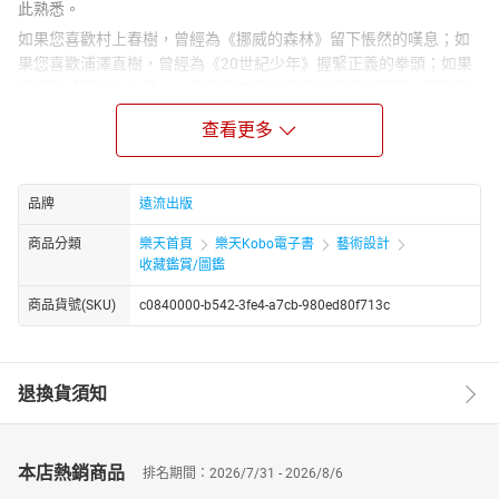
此熟悉。
如果您喜歡村上春樹，曾經為《挪威的森林》留下悵然的嘆息；如
果您喜歡浦澤直樹，曾經為《20世紀少年》握緊正義的拳頭；如果
您喜歡「櫻桃小丸子」，常常在搞笑中又有點天真無厘頭；那麼歡
迎您和我們一起，從日本的大正摩登、遊晃到昭和懷舊，看著東京
查看更多
鐵塔完工後，村上春樹、浦澤直樹和櫻桃子成長的蓬勃經濟，在海
洋堂精緻的袖珍食玩中，重溫懷舊幸福的有夢時光。
唯一收錄：透過近300張彩色精緻圖片，以席捲一時、10年內狂漲
品牌
遠流出版
20倍的袖珍收藏，娓娓道來20世紀日本大眾文化史，重現20世紀少
年少女的青澀回憶。
商品分類
樂天首頁
樂天Kobo電子書
藝術設計
收藏鑑賞/圖鑑
袖珍情景：包含「情景王」山田卓司的情景模型、昭和時期的懷舊
景物，還有「高度資本主義前史」的五花八門袖珍電器用品、交通
商品貨號(SKU)
c0840000-b542-3fe4-a7cb-980ed80f713c
工具、火車便當、大阪萬國博覽會展覽、王立科學博物館展品、象
徵美國文化的可口可樂百年紀念，以及廣受歡迎的櫻桃小丸子、哆
啦A夢、第一代的英雄偶像鐵人28號和超人力霸王等等，琳琅滿
退換貨須知
目，精采絕倫。
本店熱銷商品
排名期間：2026/7/31 - 2026/8/6