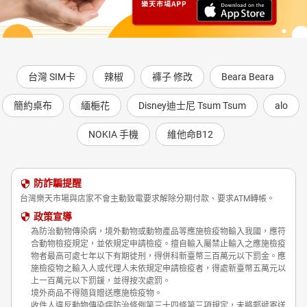
台灣 SIM卡
辣椒
褲子 修改
Beara Beara
簡約桌布
緬梔花
Disney迪士尼 Tsum Tsum
alo
NOKIA 手機
維他命B12
防詐騙提醒
台灣樂天市場與店家不會主動致電要求解除分期付款、要求ATM轉帳。
政策宣導
為防治動物傳染病，境外動物或動物產品等應施檢疫物輸入我國，應符
合動物檢疫規定，並依規定申請檢疫。擅自輸入屬禁止輸入之應施檢疫
物者最高可處七年以下有期徒刑，得併科新臺幣三百萬元以下罰金。應
施檢疫物之輸入人或代理人未依規定申請檢疫者，得處新臺幣五萬元以
上一百萬元以下罰鍰，並得按次處罰。
境外商品不得隨貨贈送應施檢疫物。
收件人違反動物傳染病防治條例第三十四條第三項規定，未將郵遞寄送