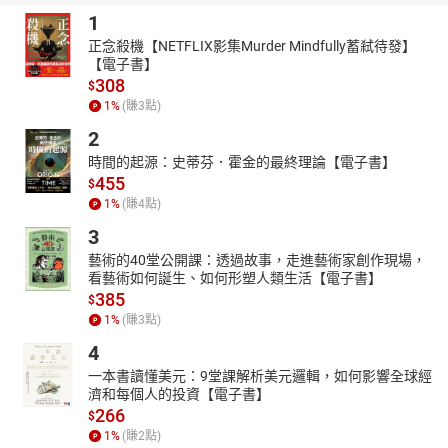
1
正念殺機【NETFLIX影集Murder Mindfully蓄弒待發】
【電子書】
308
$
1
%
(賺
3
點)
2
時間的起源：史蒂芬．霍金的最終理論【電子書】
455
$
1
%
(賺
4
點)
3
藝術的40堂公開課：透過故事，走進藝術家創作現場，
看藝術如何誕生、如何形塑人類生活【電子書】
385
$
1
%
(賺
3
點)
4
一本書讀懂美元：9堂課解析美元邏輯，如何影響全球經
濟和每個人的投資【電子書】
266
$
1
%
(賺
2
點)