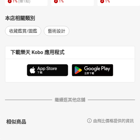
1
%
(賺
1
點)
1
%
1
%
本店相關類別
收藏鑑賞/圖鑑
藝術設計
下載樂天 Kobo 應用程式
繼續逛其他店舖
相似商品
由飛比價格提供的資訊