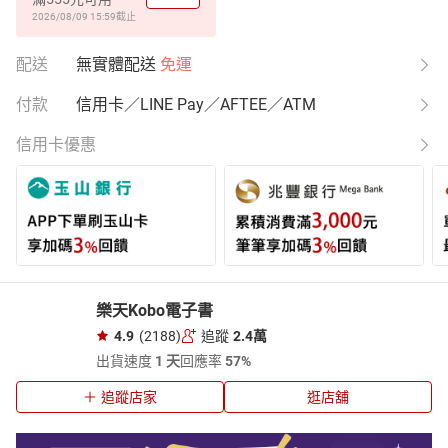
2026/08/09 15:59
截止
配送
無實體配送
免運
付款
信用卡／LINE Pay／AFTEE／ATM
信用卡優惠
樂天Kobo電子書
4.9
(2188)
追蹤
2.4萬
出貨速度
1 天
回應率
57%
追蹤店家
逛店舖