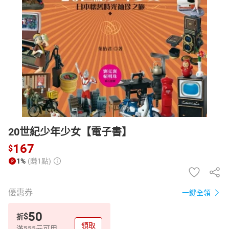
日本購物
電子/紙本書
HOT
20世紀少年少女【電子書】
167
$
1%
(賺1點)
優惠券
一鍵全領
50
$
折
領取
滿555元可用