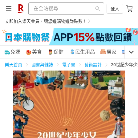
登入
立即加入樂天會員，讓您邊購物邊賺點數！
購物網分類
免運
美食
保健
民生用品
居家
3C
樂天首頁
圖書與雜誌
電子書
藝術設計
20世紀少年
天天免運
美食蛋糕
養生保健
民生用品
居家生活
3C家電
運動休閒
親子玩具
女裝
男裝
化妝保養
情趣用品