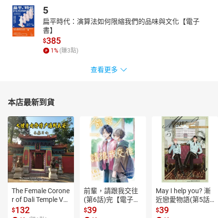
5
扁平時代：演算法如何限縮我們的品味與文化【電子
書】
385
$
1
%
(賺
3
點)
查看更多
本店最新到貨
The Female Corone
前輩，請跟我交往
May I help you? 漸
r of Dali Temple Vo
(第6話)完【電子
近戀愛物語(第5話)
l.6【有聲書】
書】
【電子書】
132
39
39
$
$
$