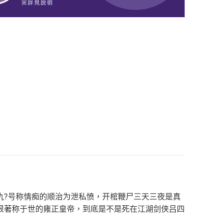
仇?号称情痴的顺治为泄私愤，开棺鞭尸三天三夜是真
狠著称于世的雍正皇帝，到底是不是死在江湖剑侠吕四