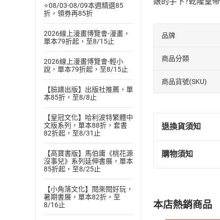
娘的手下?乾隆皇
⭐08/03-08/09本週精選85
折，領券再85折
2026線上漫畫博覽會-漫畫，
品牌
單本79折起，至8/15止
商品分類
2026線上漫畫博覽會-輕小
說，單本79折起，至8/15止
商品貨號(SKU)
【臉譜出版】出版社推薦，單
本85折，至8/8止
【皇冠文化】哈利波特繁體中
文版系列，單本88折，套書
退換貨須知
82折起，至8/31止
【高寶書版】馬伯庸《桃花源
購物須知
退換貨規定：
沒事兒》系列延伸書展，單本
85折起，至8/25止
(
一
)
依
消費
內容或一經提
【小角落文化】閱來閱好玩，
購書須知
定。
暑期書展，單本82折，至
本店熱銷商品
8/16止
(
二
)
消費者
且已下載
/
存