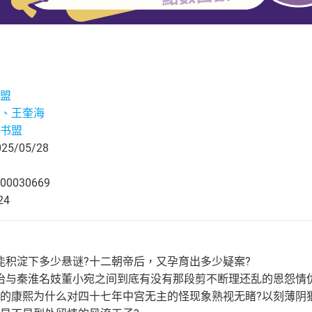
盟
、王奎海
书盟
5/05/28
00030669
24
能积淀下多少悬谜?十二朝帝后，又孕育出多少疑案?
治与秦淮名妓董小宛之间到底有没有那段剪不断理还乱的恩怨情
人的康熙为什么对四十七年中宫无主的怪现象熟视无睹?以刻薄阴