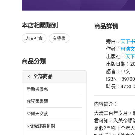
本店相關類別
商品詳情
人文社會
有聲書
旁白：
天下书
作者：
周浩文
出版社：
天下
商品分類
出版日期：202
語言：中文
全部商品
ISBN：89700
時長：47:30:
🎯新書優惠
🉐獨家書籍
内容简介：
大清三百年岁月，
💘樂天女孩
君可知，入关帝顺
⚡版權即將到期
是假?自称十全老