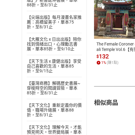
版】》新書延伸書展，單本
88折，至8/31止
【尖端出版】每月漫畫名家推
付款方
薦：高橋留美子，單本75
折，至8/31止
ATM轉帳、信用卡
【大雁文化 x 日出出版】陪你
The Female Coroner 
找到情緒出口，心理勵志書
展，單本85折，至9/10止
ali Temple Vol.6【
書】
132
$
【天下生活 x 康健出版】享受
1
%
(賺
1
點)
自己喜歡的生活，單本85
折，至9/15止
【臺灣商務】解碼歷史書展~
穿梭時空的閱讀冒險，單本
85折，至8/31止
相似商品
【天下文化】重新定義你的價
值，職場升級展，單本88
折，至8/31止
【天下文化】理解今天，才能
預見明天。世界變局展，單本