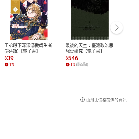
客服資訊
豫期
服務時間：週一到週五 10:00-12:00、
易解
13:00-17:00 (國定假日及例假日休息)
王弟殿下深深溺愛轉生者
最後的天空：臺灣政治思
鬼島
品性
客服電話：0080-1857077
(第4話)【電子書】
想史研究【電子書】
小事
請參
客服信箱：
聯絡店家
39
546
33
$
$
$
1
%
1
%
(賺
5
點)
1
%
由飛比價格提供的資訊