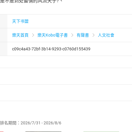
帝是不是到处留情的风流天子?、
天下书盟
樂天首頁
樂天Kobo電子書
有聲書
人文社會
c09c4a43-72bf-3b14-9293-c0760d155439
者保護法
第
19
條第
1
項後段
暨
通訊交易解除權合理例外情事適用
供即為完成之線上服務，經消費者事先同意始提供。」 之商品
排名期間：2026/7/31 - 2026/8/6
訂購本店鋪之商品即代表知悉本店鋪所銷售之商品為電子書，屬
取電子書，不得請求退貨退款。