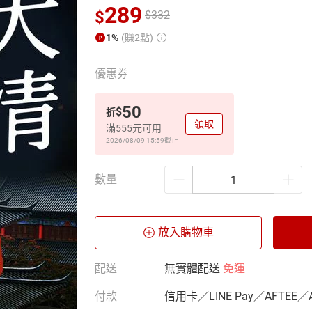
289
$
$
332
1%
(賺2點)
優惠券
50
$
折
領取
滿555元可用
2026/08/09 15:59
截止
數量
放入購物車
配送
無實體配送
免運
付款
信用卡／LINE Pay／AFTEE／