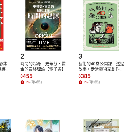
品
放入
購物車
登入
帳號
欲取消訂單或辦理退貨時，請登入樂天市場，並於「我的訂單」
Shopping cart
Login
將依您的申請進行審核，待審核通過後將為您辦理退款事宜。
市場須以整筆訂單為單位進行取消/退貨，恕無法以單支商品取消
如何開始使用？
.選擇閱讀載具
Step2.
2
3
X影集
時間的起源：史蒂芬．霍
藝術的40堂公開課：透過
蓄弒待
金的最終理論【電子書】
故事，走進藝術家創作現
場，看藝術如何誕生、如
455
385
$
$
何形塑人類生活【電子
1
%
(賺
4
點)
1
%
(賺
3
點)
書】