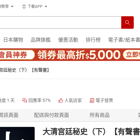
物教學
下載APP
日本購物
品牌旗艦
優惠活動
排行榜
電子書/紙本
宫廷秘史（下）【有聲書】
速度
1 天
回應率
57%
人氣店家
電子發票
資訊頁面
配送與付款頁面
所有商品
大清宫廷秘史（下）【有聲書