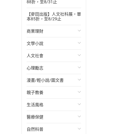
88折，至8/31止
【麥田出版】人文社科展，單
本85折，至8/29止
商業理財
文學小說
投資理財
人文社會
經濟/趨勢
歐美文學
心理勵志
財務/金融
日本文學
國際關係
漫畫/輕小說/圖文書
管理/領導
韓國文學
政治
心靈成長/情緒
親子教養
職場工作術
華文文學
社會科學
人際關係
輕小說
生活風格
成功法
經典文學
台灣/中國歷史
兩性關係
奇幻/科幻
教育現場
醫療保健
行銷/廣告
成長/家庭生活小說
日/韓歷史
心理學
愛情故事
兒童文學/故事
飲食/食譜
自然科普
傳記
懸疑/推理小說
其他歷史/史學
職場/社會寫實
兒童科普/學習
健身/美顏
健康/養生