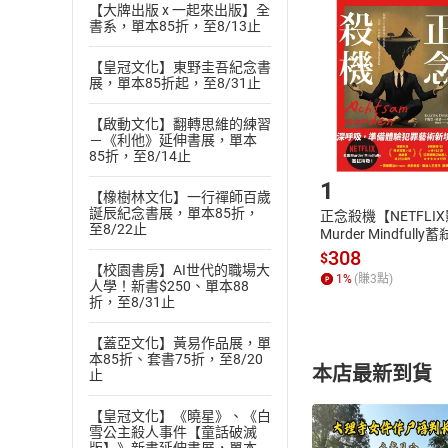
挑選
商
【大牌出版 x 一起來出版】全
書系，單本85折，至8/13止
退貨方式：您
Choose
貨」，本店鋪
【皇冠文化】東野圭吾紀念書
請注意，樂天
展，單本85折起，至8/31止
購書後，
【啟動文化】翻轉思維的練習
－《利他》延伸書展，單本
Step1
85折，至8/14止
1
【橡樹林文化】一行禪師百歲
誕辰紀念書展，單本85折，
正念殺機【NETFLI
至8/22止
Murder Mindfully
發】【電子書】
308
$
【校園書房】AI世代的職場大
1
%
(賺
3
點)
人學！新書$250、單本88
折，至8/31止
【蓋亞文化】黃易作品展，單
本85折、套書75折，至8/20
本店最新到貨
止
【皇冠文化】《曉星》、《白
雪公主殺人事件【童話破滅