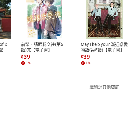
式
退換貨規範
、LINE PAY、AFTEE
本店是否提供消費者保護法七日猶
之權利，遽消費者保護法及通訊交
of D
前輩，請跟我交往(第6
May I help you? 漸近戀愛
除權合理例外情事適用準則，依商
有聲
話)完【電子書】
物語(第5話)【電子書】
質各有不同規定。詳細退換貨說明
39
39
$
$
照各商品說明。
1
%
1
%
詳細說明
繼續逛其他店舖