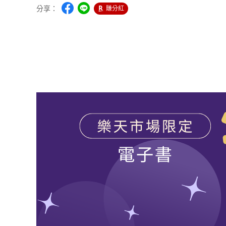
分享：
賺分紅