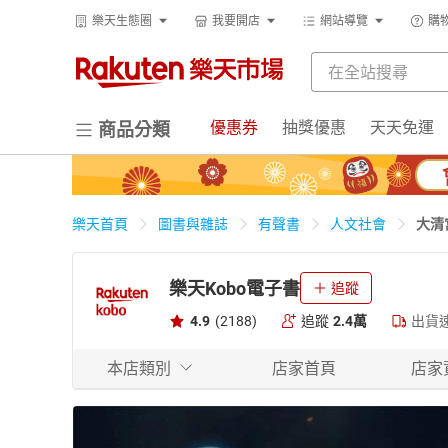
樂天生態圈
我要開店
網站導覽
購
優惠券
抽獎優惠
天天免運
商品分類
大清
樂天首頁
圖書與雜誌
有聲書
人文社會
樂天Kobo電子書
追蹤
4.9
(2188)
追蹤
2.4萬
出貨
本店類別
店家首頁
店家