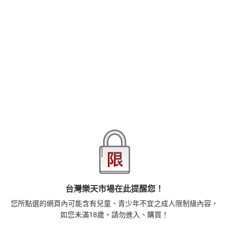
查看更多
的水聲好下流啊。」他捲起我的短裙，從內褲邊緣進攻我的私處…不
停地舔吻摳弄那裡，就要插進來了…！※本作品為授權方自製翻譯，
敝社代為發行※
品牌
悅文社
商品分類
樂天首頁
樂天Kobo電子書
漫畫/輕小說/圖文書
愛情故事
商品貨號(SKU)
c0a82437-7096-3166-8679-fd5552c29c70
退換貨須知
本店熱銷商品
排名期間：2026/8/3 - 2026/8/9
1
台灣樂天市場在此提醒您！
藝術的40堂公開課：透過故事，走進藝術家創作現場，
您所點選的網頁內可能含有兒童、青少年不宜之成人限制級內容，
看藝術如何誕生、如何形塑人類生活【電子書】
385
如您未滿18歲，請勿進入、購買！
$
1
%
(賺
3
點)