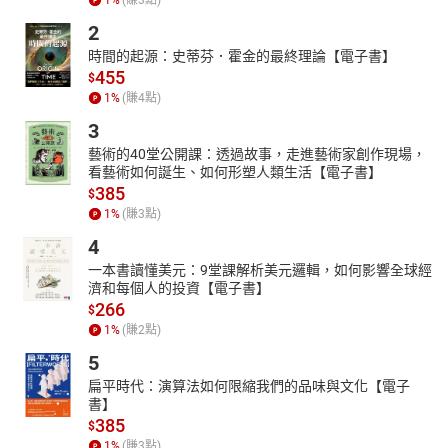
1
%
(賺
3
點)
2
時間的起源：史蒂芬．霍金的最終理論【電子書】
455
$
1
%
(賺
4
點)
3
藝術的40堂公開課：透過故事，走進藝術家創作現場，
看藝術如何誕生、如何形塑人類生活【電子書】
385
$
1
%
(賺
3
點)
4
一本書讀懂美元：9堂課解析美元邏輯，如何影響全球經
濟和每個人的投資【電子書】
266
$
1
%
(賺
2
點)
5
扁平時代：演算法如何限縮我們的品味與文化【電子
書】
385
$
1
%
(賺
3
點)