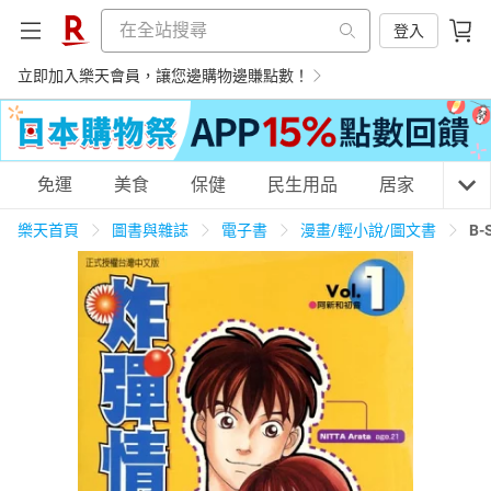
登入
立即加入樂天會員，讓您邊購物邊賺點數！
購物網分類
免運
美食
保健
民生用品
居家
3C
樂天首頁
圖書與雜誌
電子書
漫畫/輕小說/圖文書
B
天天免運
美食蛋糕
養生保健
民生用品
居家生活
3C家電
運動休閒
親子玩具
女裝
男裝
化妝保養
情趣用品