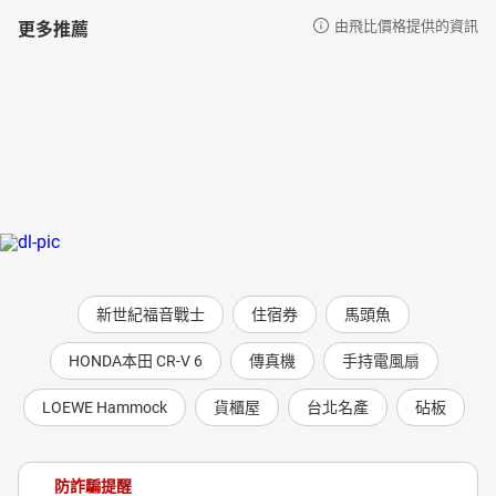
更多推薦
由飛比價格提供的資訊
新世紀福音戰士
住宿券
馬頭魚
HONDA本田 CR-V 6
傳真機
手持電風扇
LOEWE Hammock
貨櫃屋
台北名產
砧板
防詐騙提醒