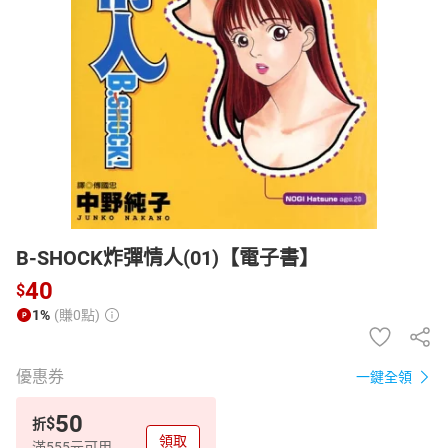
日本購物
電子/紙本書
HOT
B-SHOCK炸彈情人(01)【電子書】
40
$
1%
(賺0點)
優惠券
一鍵全領
50
$
折
領取
滿555元可用