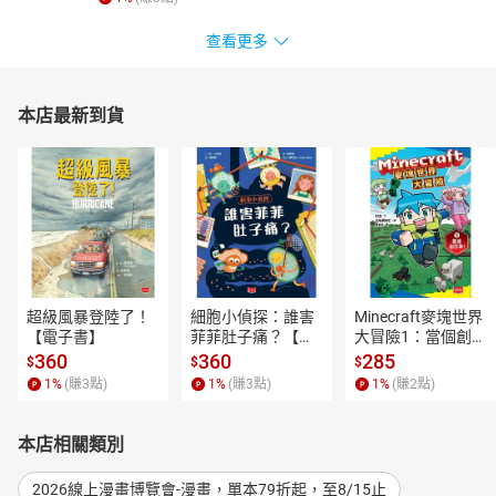
查看更多
本店最新到貨
超級風暴登陸了！
細胞小偵探：誰害
Minecraft麥塊世界
【電子書】
菲菲肚子痛？【電
大冒險1：當個創世
子書】
神！【電子書】
360
360
285
$
$
$
1
%
(賺
3
點)
1
%
(賺
3
點)
1
%
(賺
2
點)
本店相關類別
2026線上漫畫博覽會-漫畫，單本79折起，至8/15止