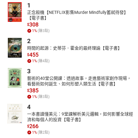
1
正念殺機【NETFLIX影集Murder Mindfully蓄弒待發】
【電子書】
308
$
1
%
(賺
3
點)
2
時間的起源：史蒂芬．霍金的最終理論【電子書】
455
$
1
%
(賺
4
點)
3
藝術的40堂公開課：透過故事，走進藝術家創作現場，
看藝術如何誕生、如何形塑人類生活【電子書】
385
$
1
%
(賺
3
點)
4
一本書讀懂美元：9堂課解析美元邏輯，如何影響全球經
濟和每個人的投資【電子書】
266
$
1
%
(賺
2
點)