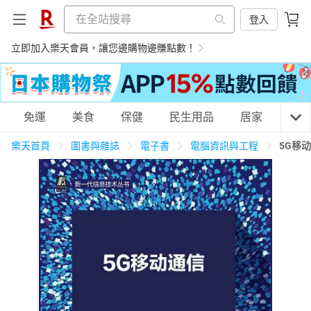
登入
立即加入樂天會員，讓您邊購物邊賺點數！
購物網分類
免運
美食
保健
民生用品
居家
3C
樂天首頁
圖書與雜誌
電子書
電腦資訊與工程
5G移
天天免運
美食蛋糕
養生保健
民生用品
居家生活
3C家電
運動休閒
親子玩具
女裝
男裝
化妝保養
情趣用品