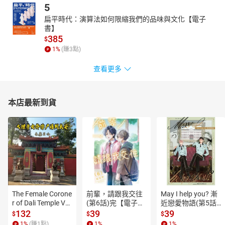
5
扁平時代：演算法如何限縮我們的品味與文化【電子
書】
385
$
1
%
(賺
3
點)
查看更多
本店最新到貨
The Female Corone
前輩，請跟我交往
May I help you? 漸
r of Dali Temple Vo
(第6話)完【電子
近戀愛物語(第5話)
l.6【有聲書】
書】
【電子書】
132
39
39
$
$
$
1
%
(賺
1
點)
1
%
1
%