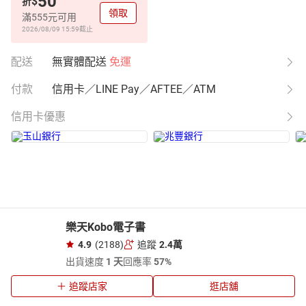
50
$
折
領取
滿555元可用
2026/08/09 15:59
截止
配送
無實體配送
免運
付款
信用卡／LINE Pay／AFTEE／ATM
信用卡優惠
樂天Kobo電子書
4.9
(2188)
追蹤
2.4萬
出貨速度
1 天
回應率
57%
追蹤店家
逛店舖