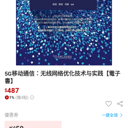
日本購物
電子/紙本書
HOT
5G移动通信：无线网络优化技术与实践【電子
書】
487
$
1%
(賺4點)
優惠券
一鍵全領