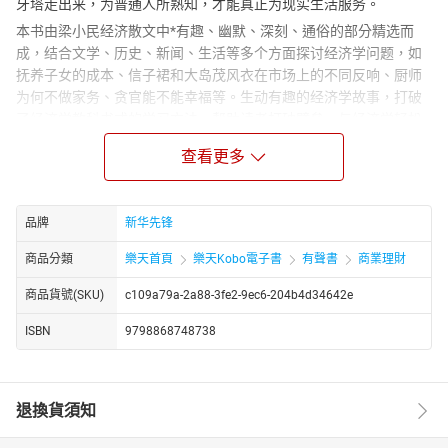
牙塔走出来，为普通人所熟知，才能真正为现实生活服务。
本书由梁小民经济散文中*有趣、幽默、深刻、通俗的部分精选而
成，结合文学、历史、新闻、生活等多个方面探讨经济学问题，如
抚养子女的成本、信子裙和大岛茂风衣在市场上的不同反响、厨师
为何不做家务、贪官能不能幸福等。生动有趣的经济学故事，打破
了经济学教科书式的学习方法，帮助读者打破壁垒，与经济学轻松
对话。
查看更多
经济学家总把经济学解释为“经邦济世”之学，似乎学了经济学就可以
造福苍生。历史上和现实中也有经济学家以救世主自居，似乎离了
他地球就不转了。其实，经济学是一种人生哲学，是每个希望生活
品牌
新华先锋
更幸福的人的学问。它不是教人发财致富、经邦治国的，而是教人
正确对待人生的。把经济学作为生活哲学，才能看出那些技术分析
商品分類
樂天首頁
樂天Kobo電子書
有聲書
商業理財
工具背后的深刻哲思。
商品貨號(SKU)
c109a79a-2a88-3fe2-9ec6-204b4d34642e
作者简介：
梁小民，大众经济学家，毕业于北京大学经济系，获经济学硕士学
ISBN
9798868748738
位。1994年在美国康奈尔大学学习，现主要从事当代西方经济学教
学与研究，致力于经济学的普及与推广。任北京工商大学教授、国
务院特邀监查员、国家价格指导委员会委员、国家社科基金与国家
退換貨須知
自然科学基金专家评委、北京市社科基金评委。
主播介绍：