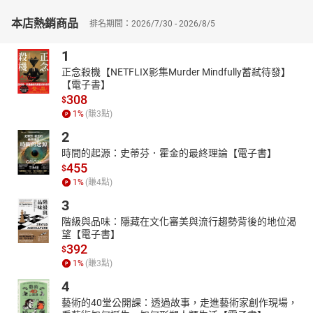
阿尘，圈名：Mr阿尘，擅长青年音，公子音，声音磁性有内涵，听
本店熱銷商品
排名期間：2026/7/30 - 2026/8/5
完欲罢不能，终身难忘… 开设电台：今夜的你，灿若星辰，参与制
作：权力的游戏同人小说，恐怖堡的女儿 、途中遇桃花、豪门拽妻
1
等
正念殺機【NETFLIX影集Murder Mindfully蓄弒待發】
【電子書】
308
$
1
%
(賺
3
點)
2
時間的起源：史蒂芬．霍金的最終理論【電子書】
455
$
1
%
(賺
4
點)
3
階級與品味：隱藏在文化審美與流行趨勢背後的地位渴
望【電子書】
392
$
1
%
(賺
3
點)
4
藝術的40堂公開課：透過故事，走進藝術家創作現場，