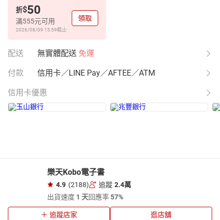
50
$
折
領取
滿555元可用
2026/08/09 15:59
截止
配送
無實體配送
免運
付款
信用卡／LINE Pay／AFTEE／ATM
信用卡優惠
樂天Kobo電子書
4.9
(2188)
追蹤
2.4萬
出貨速度
1 天
回應率
57%
追蹤店家
逛店舖