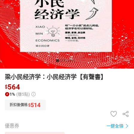
日本購物
電子/紙本書
HOT
梁小民经济学：小民经济学【有聲書】
564
$
1%
(賺5點)
514
$
折扣後價格
優惠券
一鍵全領