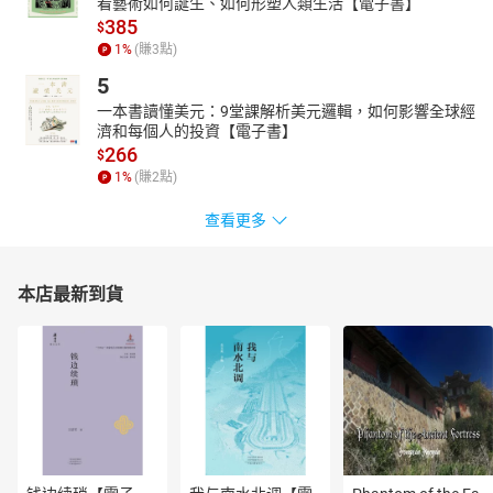
看藝術如何誕生、如何形塑人類生活【電子書】
385
$
1
%
(賺
3
點)
5
一本書讀懂美元：9堂課解析美元邏輯，如何影響全球經
濟和每個人的投資【電子書】
266
$
1
%
(賺
2
點)
查看更多
本店最新到貨