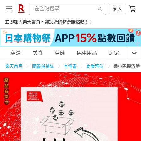
登入
立即加入樂天會員，讓您邊購物邊賺點數！
購物網分類
免運
美食
保健
民生用品
居家
3C
樂天首頁
圖書與雜誌
有聲書
商業理財
梁小民经济学
天天免運
美食蛋糕
養生保健
民生用品
居家生活
3C家電
運動休閒
親子玩具
女裝
男裝
化妝保養
情趣用品