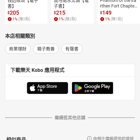
钱边续琐【電子
我与南水北调【電
Phantom of the Ea
書】
子書】
rthen Fort Chapter
 4【有聲書】
205
215
149
$
$
$
1
%
(賺
2
點)
1
%
(賺
2
點)
1
%
(賺
1
點)
本店相關類別
商業理財
親子教養
有聲書
下載樂天 Kobo 應用程式
繼續逛其他店舖
相似商品
由飛比價格提供的資訊