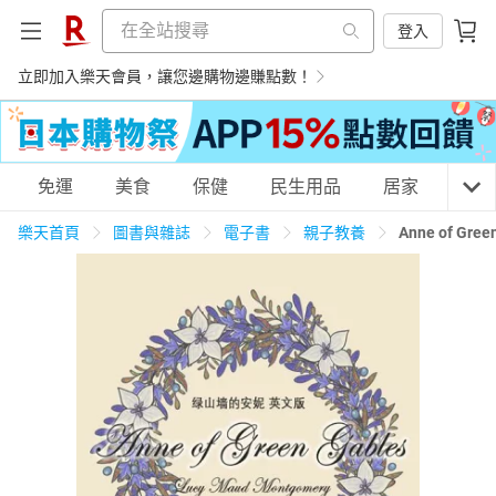
登入
立即加入樂天會員，讓您邊購物邊賺點數！
購物網分類
免運
美食
保健
民生用品
居家
3C
樂天首頁
圖書與雜誌
電子書
親子教養
Anne of 
天天免運
美食蛋糕
養生保健
民生用品
居家生活
3C家電
運動休閒
親子玩具
女裝
男裝
化妝保養
情趣用品