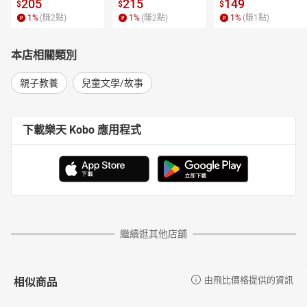
 4【有聲書】
205
215
149
$
$
$
1
%
(賺
2
點)
1
%
(賺
2
點)
1
%
(賺
1
點)
本店相關類別
親子教養
兒童文學/故事
下載樂天 Kobo 應用程式
繼續逛其他店舖
相似商品
由飛比價格提供的資訊