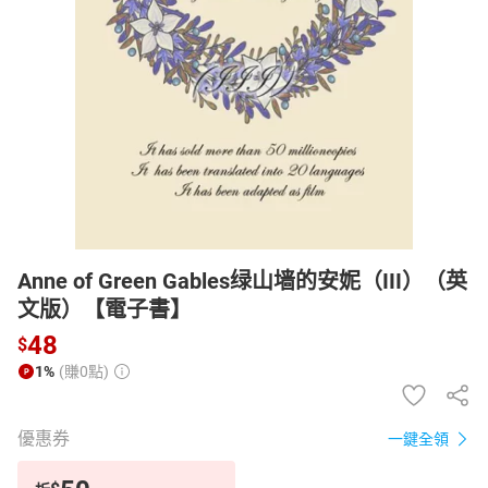
日本購物
電子/紙本書
HOT
Anne of Green Gables绿山墙的安妮（III）（英
文版）【電子書】
48
$
1%
(賺0點)
優惠券
一鍵全領