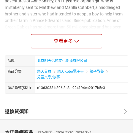
adventures of Anne Shirley, an11-yearold orphan girl who is
mistakenly sent to Matthew and Marilla Cuthbert,a middleaged
brother and sister who had intended to adopt a boy to help them
ontheir farm in Prince Edward Island. Since publication, Anne of
Green Gables has sold more than 50 millioncopies and has been
translated into 20 languages." The original book is taught to
students around the world. It has beenadapted as film, made-for-
查看更多
television movies, and animated live-actiontelevision series. Plays
and musicals have also been created, with productionsannually in
Canada since 1964 of the first musical production, which has
品牌
北京明天远航文化传播有限公司
touredin Canada, the United States, Europe and Japan.
商品分類
樂天首頁
樂天Kobo電子書
親子教養
兒童文學/故事
商品貨號(SKU)
c13d3033-b806-3e8a-924f-94eb2017b5e3
退換貨須知
本店熱銷商品
排名期間：2026/7/30 - 2026/8/5