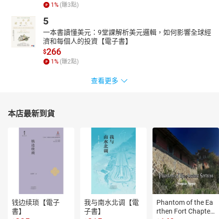
1
%
(賺
3
點)
5
一本書讀懂美元：9堂課解析美元邏輯，如何影響全球經
濟和每個人的投資【電子書】
266
$
1
%
(賺
2
點)
查看更多
本店最新到貨
钱边续琐【電子
我与南水北调【電
Phantom of the Ea
書】
子書】
rthen Fort Chapter