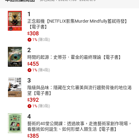
1
正念殺機【NETFLIX影集Murder Mindfully蓄弒待發】
【電子書】
308
$
1
%
(賺
3
點)
2
時間的起源：史蒂芬．霍金的最終理論【電子書】
455
$
1
%
(賺
4
點)
3
階級與品味：隱藏在文化審美與流行趨勢背後的地位渴
望【電子書】
392
$
1
%
(賺
3
點)
4
藝術的40堂公開課：透過故事，走進藝術家創作現場，
看藝術如何誕生、如何形塑人類生活【電子書】
385
$