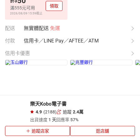
50
$
折
領取
滿555元可用
2026/08/09 15:59
截止
配送
無實體配送
免運
付款
信用卡／LINE Pay／AFTEE／ATM
信用卡優惠
樂天Kobo電子書
4.9
(2188)
追蹤
2.4萬
出貨速度
1 天
回應率
57%
追蹤店家
逛店舖