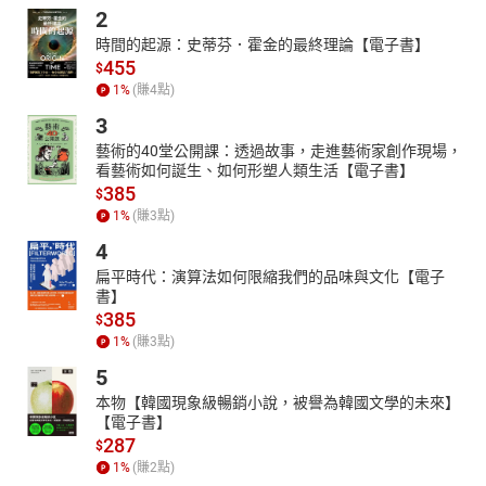
2
時間的起源：史蒂芬．霍金的最終理論【電子書】
455
$
1
%
(賺
4
點)
3
藝術的40堂公開課：透過故事，走進藝術家創作現場，
看藝術如何誕生、如何形塑人類生活【電子書】
385
$
1
%
(賺
3
點)
4
扁平時代：演算法如何限縮我們的品味與文化【電子
書】
385
$
1
%
(賺
3
點)
5
本物【韓國現象級暢銷小說，被譽為韓國文學的未來】
【電子書】
287
$
1
%
(賺
2
點)