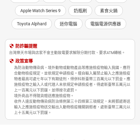
Apple Watch Series 9
奶瓶刷
素食火鍋
Toyota Alphard
迷你電腦
電腦電源供應器
防詐騙提醒
台灣樂天市場與店家不會主動致電要求解除分期付款、要求ATM轉帳。
政策宣導
為防治動物傳染病，境外動物或動物產品等應施檢疫物輸入我國，應符
合動物檢疫規定，並依規定申請檢疫。擅自輸入屬禁止輸入之應施檢疫
物者最高可處七年以下有期徒刑，得併科新臺幣三百萬元以下罰金。應
施檢疫物之輸入人或代理人未依規定申請檢疫者，得處新臺幣五萬元以
上一百萬元以下罰鍰，並得按次處罰。
境外商品不得隨貨贈送應施檢疫物。
收件人違反動物傳染病防治條例第三十四條第三項規定，未將郵遞寄送
輸入之應施檢疫物送交輸出入動物檢疫機關銷燬者，處新臺幣三萬元以
上十五萬元以下罰鍰。