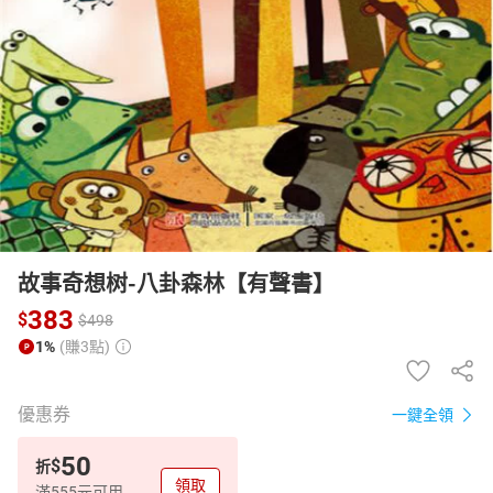
日本購物
電子/紙本書
HOT
故事奇想树-八卦森林【有聲書】
383
$
$
498
1%
(賺3點)
優惠券
一鍵全領
50
$
折
領取
滿555元可用