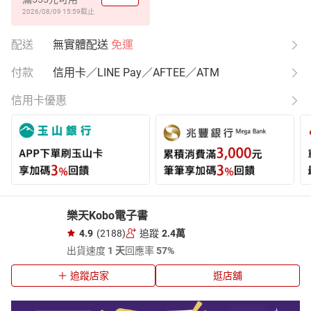
2026/08/09 15:59
截止
配送
無實體配送
免運
付款
信用卡／LINE Pay／AFTEE／ATM
信用卡優惠
樂天Kobo電子書
4.9
(2188)
追蹤
2.4萬
出貨速度
1 天
回應率
57%
追蹤店家
逛店舖