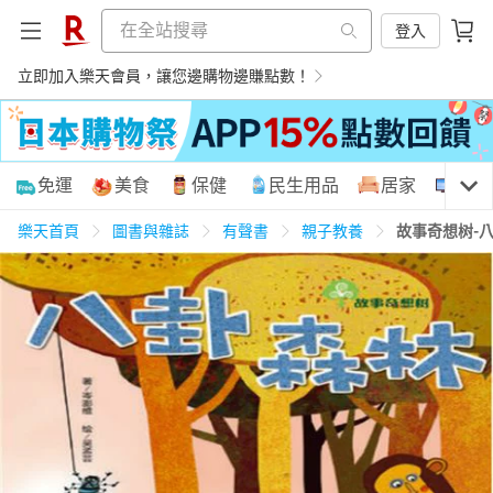
登入
立即加入樂天會員，讓您邊購物邊賺點數！
購物網分類
免運
美食
保健
民生用品
居家
3C
樂天首頁
圖書與雜誌
有聲書
親子教養
故事奇想树-
天天免運
美食蛋糕
養生保健
民生用品
居家生活
3C家電
運動休閒
親子玩具
女裝
男裝
化妝保養
情趣用品