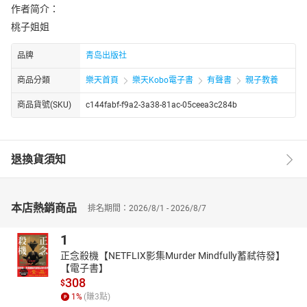
作者简介：
桃子姐姐
品牌
青岛出版社
商品分類
樂天首頁
樂天Kobo電子書
有聲書
親子教養
商品貨號(SKU)
c144fabf-f9a2-3a38-81ac-05ceea3c284b
退換貨須知
本店熱銷商品
排名期間：2026/8/1 - 2026/8/7
1
正念殺機【NETFLIX影集Murder Mindfully蓄弒待發】
【電子書】
308
$
1
%
(賺
3
點)